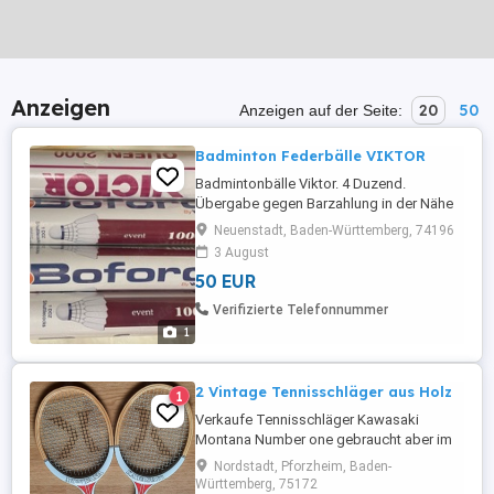
Anzeigen
20
50
Anzeigen auf der Seite:
Badminton Federbälle VIKTOR
Badmintonbälle Viktor. 4 Duzend.
Übergabe gegen Barzahlung in der Nähe
von Neuenstadt a.K..
Neuenstadt, Baden-Württemberg, 74196
3 August
50 EUR
Verifizierte Telefonnummer
1
2 Vintage Tennisschläger aus Holz
1
Verkaufe Tennisschläger Kawasaki
Montana Number one gebraucht aber im
guten Zustand für 12 . Maße: Gesamt
Nordstadt, Pforzheim, Baden-
Länge 67cm Aufschlag Fläche
Württemberg, 75172