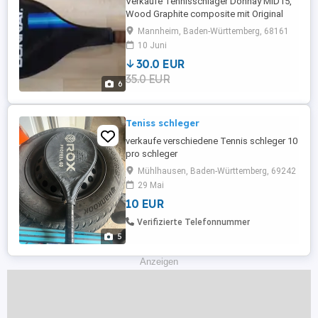
Verkaufe Tennisschläger Donnay MID15,
Wood Graphite composite mit Original
Hülle. Unbenutzt. Original besaitet mit
Mannheim, Baden-Württemberg, 68161
Dunlop Bällen, Unbenutzt.
10 Juni
Selbstabholung, kein Versand !!!
30.0 EUR
35.0 EUR
6
Teniss schleger
verkaufe verschiedene Tennis schleger 10
pro schleger
Mühlhausen, Baden-Württemberg, 69242
29 Mai
10 EUR
Verifizierte Telefonnummer
5
Anzeigen