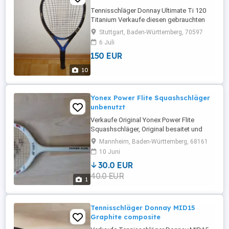
Tennisschläger Donnay Ultimate Ti 120
Titanium Verkaufe diesen gebrauchten
Donnay Tennisschläger Model Ultimate Ti
Stuttgart, Baden-Württemberg, 70597
120 mit einem 3er Griff. Ist voll
6 Juli
funktionstüchtig Marke Donnay Produktart
150 EUR
Tennisschläger Modell Ultimate Ti 120
Titanium Gesamtbreite 28,7 cm
10
Griffumfang 10,6 cm Länge 70 cm
Gewicht ...
Yonex Power Flite Squashschläger
unbenutzt
Verkaufe Original Yonex Power Flite
Squashschläger, Original besaitet und
unbenutzt. Selbstabholung, kein Versand
Mannheim, Baden-Württemberg, 68161
!!!
10 Juni
30.0 EUR
40.0 EUR
1
Tennisschläger Donnay MID15
Graphite composite