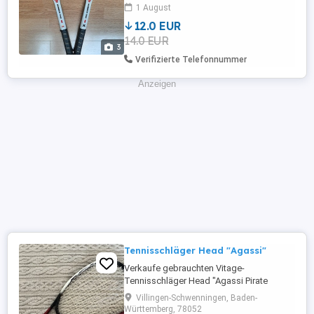
Breite:23,5cm Umfang Griff 11cm Nur
1 August
Abholung Tierhaarfreier, Nichtraucher
12.0 EUR
Haushalt Privatverkauf ohne Rücknahme
14.0 EUR
oder Gewährleistung.
3
Verifizierte Telefonnummer
Anzeigen
Tennisschläger Head "Agassi"
Verkaufe gebrauchten Vitage-
Tennisschläger Head "Agassi Pirate
66"Big Phantom" L4, aus den 1990er
Villingen-Schwenningen, Baden-
Jahren, gut erhalten mir wenigen
Württemberg, 78052