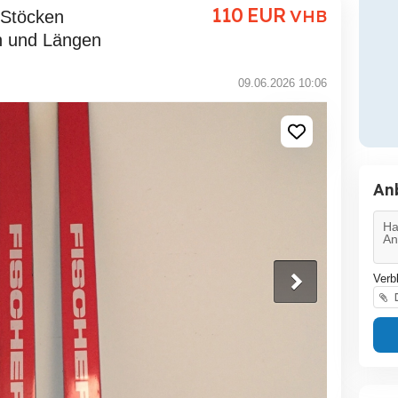
110
EUR
VHB
n und Längen
09.06.2026 10:06
An
Verb
D