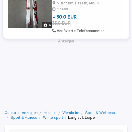
Verkaufe ein Paar gut erhaltene Splitkein
Viernheim, Hessen, 68519
Lillehammer Step Langlaufski (180 cm)
27 Mai
für den klassischen Stil. Ideal für
30.0 EUR
Einsteiger und Freizeitläufer! Details:
35.0 EUR
Länge: 180 cm System: Step-Ski No-Wax
6
Bindung: Fischer SNS ...
Verifizierte Telefonnummer
Anzeigen
Quoka
Anzeigen
Hessen
Viernheim
Sport & Wellness
Sport & Fitness
Wintersport
Langlauf, Loipe