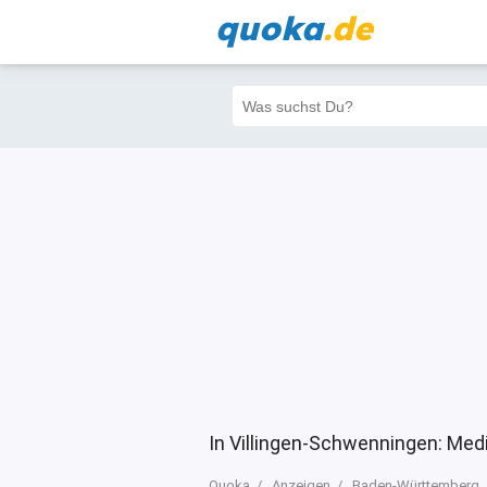
quoka
.de
Alle
Priva
Filter
5
12
12
In Villingen-Schwenningen: Mediz
Quoka
Anzeigen
Baden-Württemberg