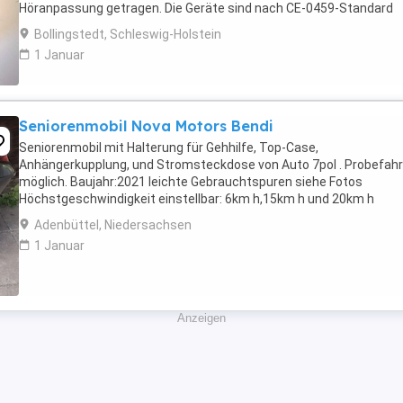
Höranpassung getragen. Die Geräte sind nach CE-0459-Standard
zertifiziert, d.h., dass der Hersteller dieser Produkte ...
Bollingstedt, Schleswig-Holstein
1 Januar
Seniorenmobil Nova Motors Bendi
Seniorenmobil mit Halterung für Gehhilfe, Top-Case,
Anhängerkupplung, und Stromsteckdose von Auto 7pol . Probefahr
möglich. Baujahr:2021 leichte Gebrauchtspuren siehe Fotos
Höchstgeschwindigkeit einstellbar: 6km h,15km h und 20km h
Bedienungsanleitung vorhanden Ladezeit: 6 Stunden, Batterie:
Adenbüttel, Niedersachsen
neuwertig Reichweite: ...
1 Januar
Anzeigen