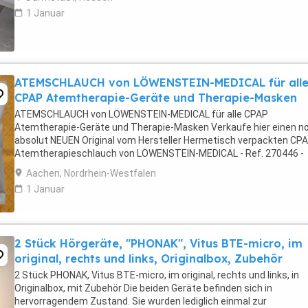
1 Januar
ATEMSCHLAUCH von LÖWENSTEIN-MEDICAL für all
CPAP Atemtherapie-Geräte und Therapie-Masken
ATEMSCHLAUCH von LÖWENSTEIN-MEDICAL für alle CPAP
Atemtherapie-Geräte und Therapie-Masken Verkaufe hier einen n
absolut NEUEN Original vom Hersteller Hermetisch verpackten CP
Atemtherapieschlauch von LÖWENSTEIN-MEDICAL - Ref. 270446 -
Atemschlauch Ø 15 mm passend für alle Weinmann sowie als auch 
Aachen, Nordrhein-Westfalen
1 Januar
2 Stück Hörgeräte, "PHONAK", Vitus BTE-micro, im
original, rechts und links, Originalbox, Zubehör
2 Stück PHONAK, Vitus BTE-micro, im original, rechts und links, in
Originalbox, mit Zubehör Die beiden Geräte befinden sich in
hervorragendem Zustand. Sie wurden lediglich einmal zur