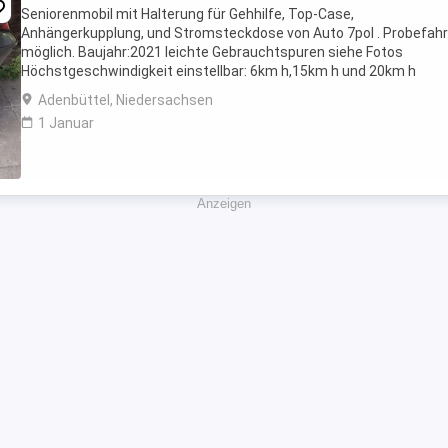
Seniorenmobil mit Halterung für Gehhilfe, Top-Case,
Anhängerkupplung, und Stromsteckdose von Auto 7pol . Probefahr
möglich. Baujahr:2021 leichte Gebrauchtspuren siehe Fotos
Höchstgeschwindigkeit einstellbar: 6km h,15km h und 20km h
Bedienungsanleitung vorhanden Ladezeit: 6 Stunden, Batterie:
Adenbüttel, Niedersachsen
neuwertig Reichweite: ...
1 Januar
Anzeigen