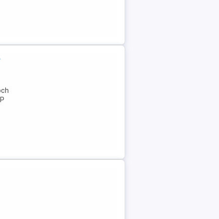
e
och
AP
...