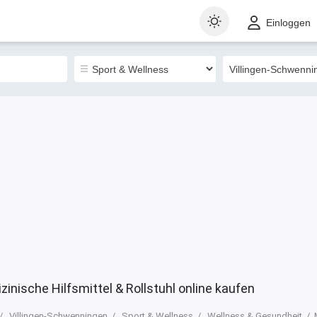
t
Gewerblich
Sortieren nach
Einloggen
0
inische Hilfsmittel & Rollstuhl online kaufen
Villingen-Schwenningen
Sport & Wellness
Wellness & Gesundheit