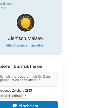
rifizierte
mer
Zierfisch.Maister
Alle Anzeigen ansehen
bieter kontaktieren
leibende Zeichen:
2933
atei hinzufügen
?
Nachricht