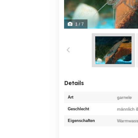
1
/ 7
Details
Art
garnele
Geschlecht
männlich &
Eigenschaften
Warmwasser