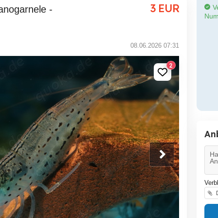
3
EUR
Ve
Num
08.06.2026 07:31
2
An
Verb
D