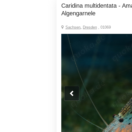
Caridina multidentata - Amanogarnele -
Algengarnele
Sachsen
,
Dresden
, 01069