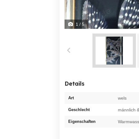
1
/ 5
Details
Art
wels
Geschlecht
männlich &
Eigenschaften
Warmwasser