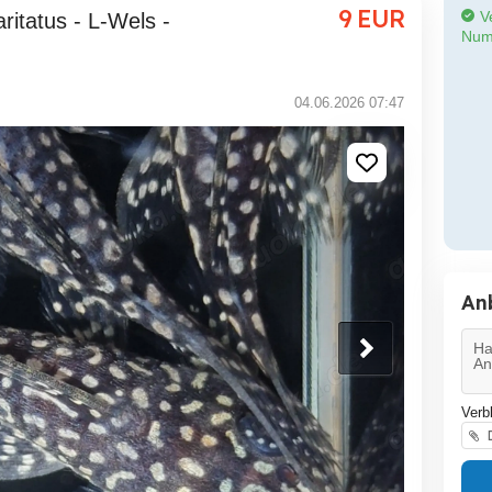
9
EUR
Ve
Num
04.06.2026 07:47
An
Verb
D