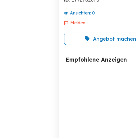
Ansichten:
0
Melden
Angebot machen
Empfohlene Anzeigen
Medaka Rose Jewel -
Medaka Ulysses Red Lace
Reisfische - Teich Fische -
Lo
Miniteich
Dresden
3 EUR