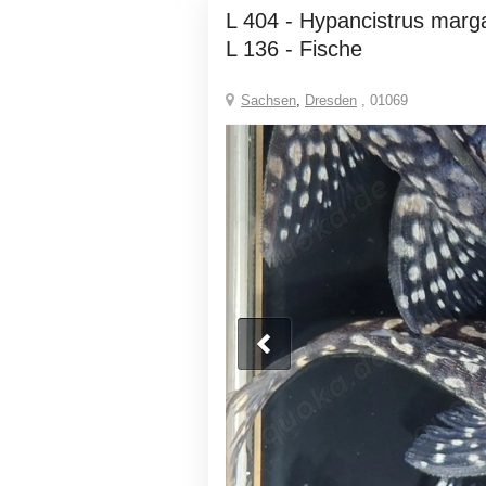
L 404 - Hypancistrus margaritatus - L-Wels -
L 136 - Fische
Sachsen
,
Dresden
, 01069