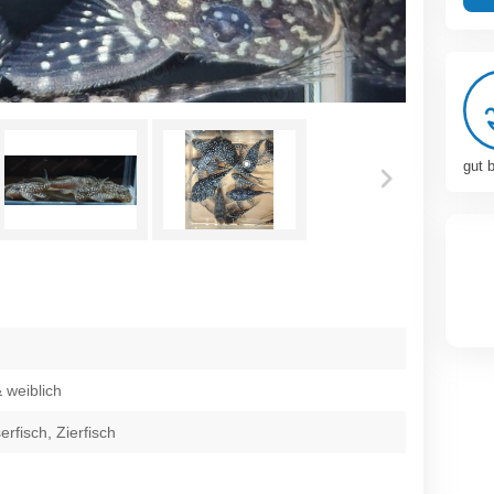
gut 
 weiblich
fisch, Zierfisch