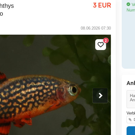
3
EUR
Ve
Num
io
08.06.2026 07:30
2
An
Verb
D