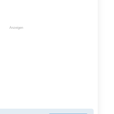
Neocaridina davidi -
Lame - Reisfisch - Teich
verschi
Aquarium - Nano
Fische - Outdoor
Dresden
Dresden
T
2 EUR
3 EUR
1
Anzeigen