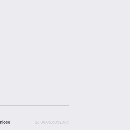
nlose
26.08.06.c0c206c