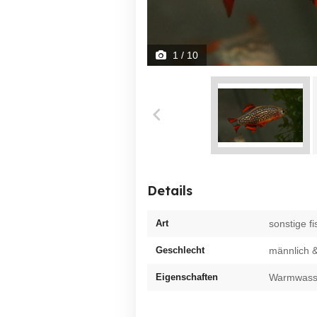
1
/ 10
Details
Art
sonstige f
Geschlecht
männlich &
Eigenschaften
Warmwasser