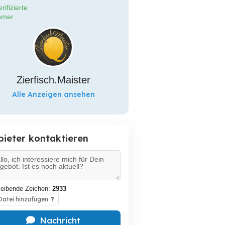
rifizierte
mer
Zierfisch.Maister
Alle Anzeigen ansehen
bieter kontaktieren
leibende Zeichen:
2933
atei hinzufügen
?
Nachricht