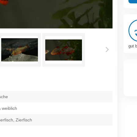
gut 
ische
 weiblich
fisch, Zierfisch