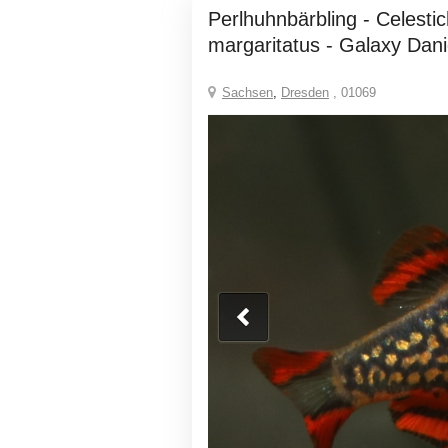
Perlhuhnbärbling - Celestichthys
margaritatus - Galaxy Dan
Sachsen
,
Dresden
, 01069