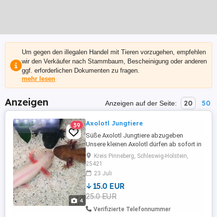
Um gegen den illegalen Handel mit Tieren vorzugehen, empfehlen
wir den Verkäufer nach Stammbaum, Bescheinigung oder anderen
ggf. erforderlichen Dokumenten zu fragen.
mehr lesen
Anzeigen
20
50
Anzeigen auf der Seite:
Axolotl Jungtiere
39
Süße Axolotl Jungtiere abzugeben
Unsere kleinen Axolotl dürfen ab sofort in
ein neues, liebevolles Zuhause umziehen.
Kreis Pinneberg, Schleswig-Holstein,
Die Kleinen sind gesund, fressen gut und
25421
wachsen munter heran. Verfügbare
23 Juli
Farben: Goldalbino Weißling Wildling Bei
15.0 EUR
Interesse oder Fragen einfach melden ...
25.0 EUR
4
Verifizierte Telefonnummer