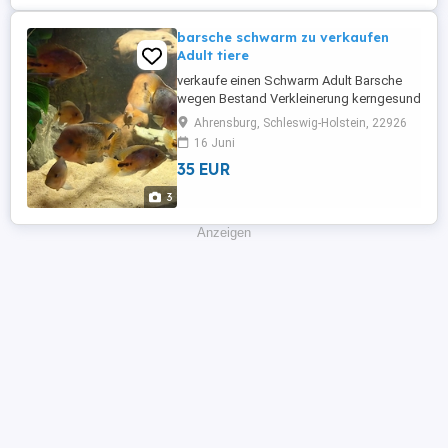
barsche schwarm zu verkaufen
Adult tiere
verkaufe einen Schwarm Adult Barsche
wegen Bestand Verkleinerung kerngesund
es sollen als Jungtiere gekaufte Vieja
Ahrensburg, Schleswig-Holstein, 22926
Bifasciatus sein die Tiere werden
16 Juni
entsprechend groß und sind bisher um
35 EUR
15-123 cm fressen gut futterfest
frostfutter sowie Granulat Futter Tabletten
3
alles kein Problem gesunde große Tiere ...
Anzeigen