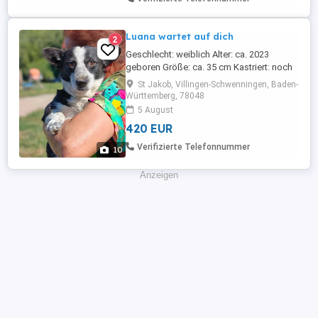
bei ...
Luana wartet auf dich
2
Geschlecht: weiblich Alter: ca. 2023
geboren Größe: ca. 35 cm Kastriert: noch
nicht Luana eine Hündin, die direkt ins
St Jakob, Villingen-Schwenningen, Baden-
Herz schaut Manche Hunde sind etwas
Württemberg, 78048
ganz Besonderes. Und dann gibt es
5 August
Luana. Diese wunderschöne Hündin mit
420 EUR
ihrem außergewöhnlichen schwarz-weiß-
grauen Fell und ihren ausdrucksstarken ...
Verifizierte Telefonnummer
10
Anzeigen