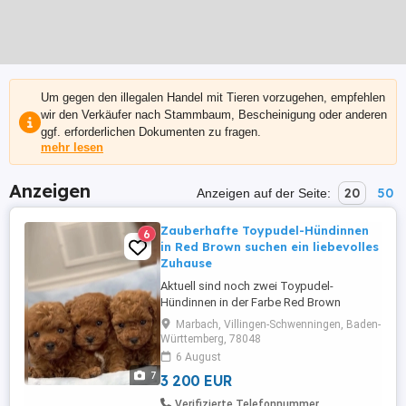
Um gegen den illegalen Handel mit Tieren vorzugehen, empfehlen
wir den Verkäufer nach Stammbaum, Bescheinigung oder anderen
ggf. erforderlichen Dokumenten zu fragen.
mehr lesen
Anzeigen
20
50
Anzeigen auf der Seite:
Zauberhafte Toypudel-Hündinnen
6
in Red Brown suchen ein liebevolles
Zuhause
Aktuell sind noch zwei Toypudel-
Hündinnen in der Farbe Red Brown
verfügbar. Die Kleinen sind aktuell fast 2
Marbach, Villingen-Schwenningen, Baden-
Monate alt, sehr verspielt, neugierig,
Württemberg, 78048
menschenbezogen und verschmust. Sie
6 August
haben einen kompakten Körperbau und
7
3 200 EUR
ein besonders süßes Puppengesicht. Die
Mutter hat eine Schulterhöhe von 24 cm
Verifizierte Telefonnummer