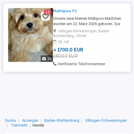
Maltipoo F1
11
Unsere zwei kleinen Maltipoo-Mädchen
wurden am 22. März 2026 geboren. Sie
sind verspielt, neugierig, verschmust und
Villingen-Schwenningen, Baden-
lieben die Nähe zu Menschen. Verfügbar
Württemberg, 78048
sind: * 1 Hündin in der Farbe Mokka * 1
30 Juli
Hündin in der Farbe Karamell Die Welpen
1700.0 EUR
sind Maltipoo F1 im asiatischen Stil
1800.0 EUR
,Babyface. Sie sind bereits ...
10
Verifizierte Telefonnummer
Quoka
Anzeigen
Baden-Württemberg
Villingen-Schwenningen
Tiermarkt
Hunde