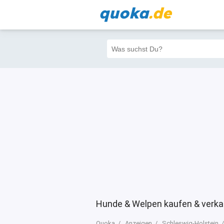
quoka
.de
Alle
Priva
Filter
2
0
0
Hunde & Welpen kaufen & verk
Quoka
Anzeigen
Schleswig-Holstein