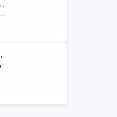
 ist
und
le
t