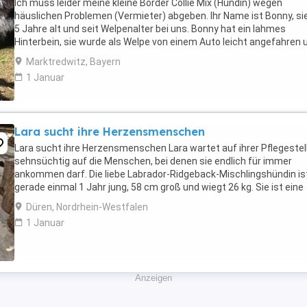
Ich muss leider meine kleine Border Collie Mix (Hündin) wegen
häuslichen Problemen (Vermieter) abgeben. Ihr Name ist Bonny, sie
5 Jahre alt und seit Welpenalter bei uns. Bonny hat ein lahmes
Hinterbein, sie wurde als Welpe von einem Auto leicht angefahren 
hat trotz Operation ein lahmes Bein ...
Marktredwitz, Bayern
1 Januar
Lara sucht ihre Herzensmenschen
Lara sucht ihre Herzensmenschen Lara wartet auf ihrer Pflegestel
sehnsüchtig auf die Menschen, bei denen sie endlich für immer
ankommen darf. Die liebe Labrador-Ridgeback-Mischlingshündin is
gerade einmal 1 Jahr jung, 58 cm groß und wiegt 26 kg. Sie ist eine
unglaublich verschmuste, liebevolle ...
Düren, Nordrhein-Westfalen
1 Januar
Anzeigen