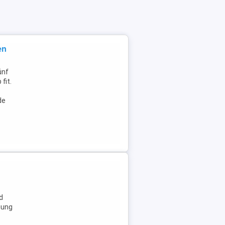
en
ünf
fit.
de
d
nung