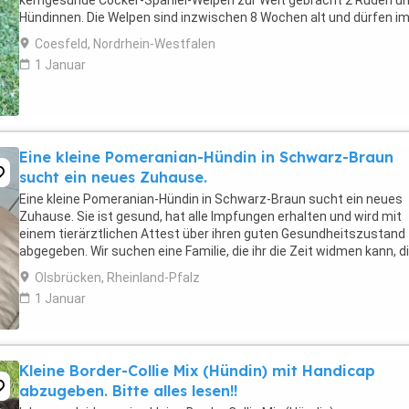
kerngesunde Cocker-Spaniel-Welpen zur Welt gebracht 2 Rüden un
Hündinnen. Die Welpen sind inzwischen 8 Wochen alt und dürfen i
Alter von 9 - 10 Wochen in ihr neues, ...
Coesfeld, Nordrhein-Westfalen
1 Januar
Eine kleine Pomeranian-Hündin in Schwarz-Braun
sucht ein neues Zuhause.
Eine kleine Pomeranian-Hündin in Schwarz-Braun sucht ein neues
Zuhause. Sie ist gesund, hat alle Impfungen erhalten und wird mit
einem tierärztlichen Attest über ihren guten Gesundheitszustand
abgegeben. Wir suchen eine Familie, die ihr die Zeit widmen kann, d
sie verdient; sie liebt Kinder und versteht ...
Olsbrücken, Rheinland-Pfalz
1 Januar
Kleine Border-Collie Mix (Hündin) mit Handicap
abzugeben. Bitte alles lesen!!