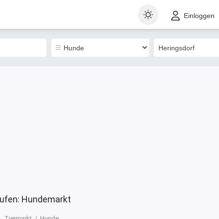
t
Gewerblich
Sortieren nach
Einloggen
0
aufen: Hundemarkt
Tiermarkt
Hunde