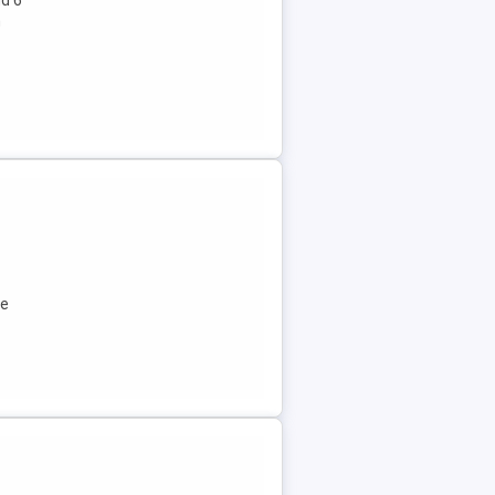
d 6
m
ie