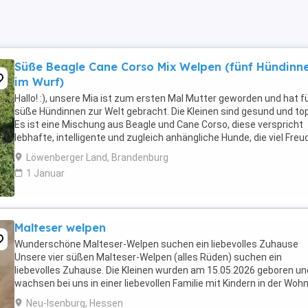
Süße Beagle Cane Corso Mix Welpen (fünf Hündinn
im Wurf)
Hallo! :), unsere Mia ist zum ersten Mal Mutter geworden und hat f
süße Hündinnen zur Welt gebracht. Die Kleinen sind gesund und top 
Es ist eine Mischung aus Beagle und Cane Corso, diese verspricht
lebhafte, intelligente und zugleich anhängliche Hunde, die viel Freu
und Energie in ihre Familien ...
Löwenberger Land, Brandenburg
1 Januar
Malteser welpen
Wunderschöne Malteser-Welpen suchen ein liebevolles Zuhause
Unsere vier süßen Malteser-Welpen (alles Rüden) suchen ein
liebevolles Zuhause. Die Kleinen wurden am 15.05.2026 geboren un
wachsen bei uns in einer liebevollen Familie mit Kindern in der Woh
auf. Sie sind bestens sozialisiert, verspielt ...
Neu-Isenburg, Hessen