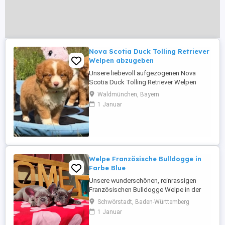
Nova Scotia Duck Tolling Retriever
Welpen abzugeben
Unsere liebevoll aufgezogenen Nova
Scotia Duck Tolling Retriever Welpen
wurden am 11. Mai geboren und dürfen ab
Waldmünchen, Bayern
dem 25. August in ihr neues Zuhause
1 Januar
ziehen. Dann sind sie knapp 16 Wochen
alt und bestens auf ihr weiteres Leben
vorbereitet. Beim Auszug besitzen alle
Welpen einen europäischen
Heimtierausweis, ...
Welpe Französische Bulldogge in
Farbe Blue
Unsere wunderschönen, reinrassigen
Französischen Bulldogge Welpe in der
exklusiven und begehrten Farbe Blue
Schwörstadt, Baden-Württemberg
(Blau) - Mädchen und Bub Blue Lilac darf
1 Januar
ab sofort in ihr neues, liebevosvolle zu