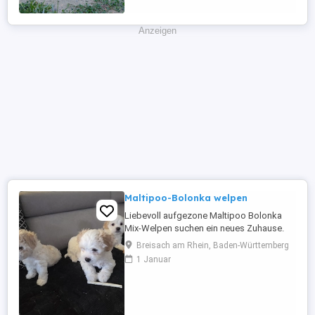
bringen :). Sie wachsen sehr
menschenbezogen ...
Anzeigen
Maltipoo-Bolonka welpen
Liebevoll aufgezone Maltipoo Bolonka
Mix-Welpen suchen ein neues Zuhause.
Unsere drei bezaubernden Welpen (2
Breisach am Rhein, Baden-Württemberg
Jungen und 1 Mädchen) wurden am
1 Januar
19.06.2026 geboren und wachsen
liebevoll in unserer Familie auf. Sie sind an
Alltagsgeräusche gewöhnt, verspielt,
neugierig und genießen den täglichen