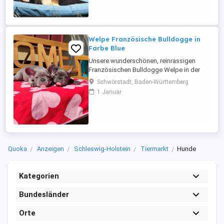
vorbereitet. Beim Auszug besitzen alle
Welpen einen europäischen
Heimtierausweis, ...
Welpe Französische Bulldogge in
Farbe Blue
Unsere wunderschönen, reinrassigen
Französischen Bulldogge Welpe in der
exklusiven und begehrten Farbe Blue
Schwörstadt, Baden-Württemberg
(Blau) - Mädchen und Bub Blue Lilac darf
1 Januar
ab sofort in ihr neues, liebevosvolle zu
Hause umziehen Impfschutz: Bereits 3x
die 2-fach-Pflichtimpfung erhalten
(vollständige Grundimmunisierung)
Tollwut: ...
Quoka
Anzeigen
Schleswig-Holstein
Tiermarkt
Hunde
Kategorien
Bundesländer
Orte