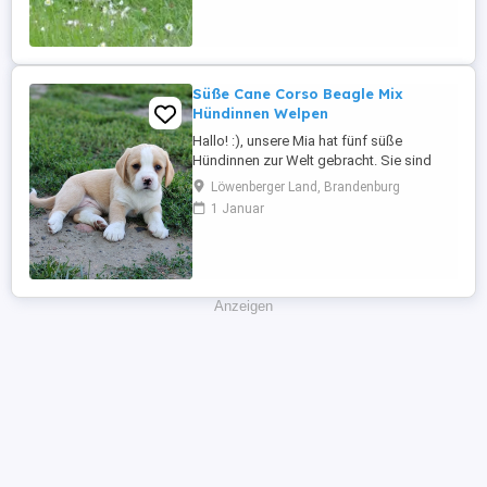
Süße Cane Corso Beagle Mix
Hündinnen Welpen
Hallo! :), unsere Mia hat fünf süße
Hündinnen zur Welt gebracht. Sie sind
gesund und top fit. Es ist eine Mischung
Löwenberger Land, Brandenburg
aus Cane Corso und Beagle, diese
1 Januar
verspricht lebhafte, intelligente und
zugleich anhängliche Hunde, die viel
Freude und Energie in ihre Familien
bringen :). Sie wachsen sehr
menschenbezogen ...
Anzeigen