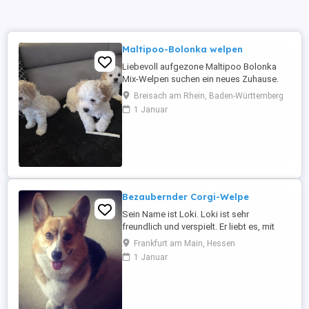
Maltipoo-Bolonka welpen
Liebevoll aufgezone Maltipoo Bolonka
Mix-Welpen suchen ein neues Zuhause.
Unsere drei bezaubernden Welpen (2
Breisach am Rhein, Baden-Württemberg
Jungen und 1 Mädchen) wurden am
1 Januar
19.06.2026 geboren und wachsen
liebevoll in unserer Familie auf. Sie sind an
Alltagsgeräusche gewöhnt, verspielt,
neugierig und genießen den täglichen
Kontakt ...
Bezaubernder Corgi-Welpe
Sein Name ist Loki. Loki ist sehr
freundlich und verspielt. Er liebt es, mit
anderen Tieren und Kindern zu spielen.
Frankfurt am Main, Hessen
Loki sucht dringend ein neues, liebevolles
1 Januar
Zuhause. Er ist sehr anhänglich und liebt
Spaziergänge. Loki ist geimpft, gechipt
und entwurmt. Alle seine Papiere,
Accessoires und Spielzeuge ...