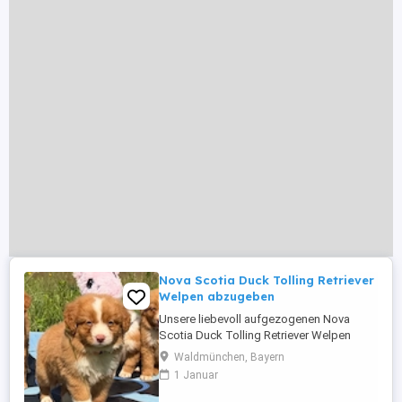
Nova Scotia Duck Tolling Retriever
Welpen abzugeben
Unsere liebevoll aufgezogenen Nova
Scotia Duck Tolling Retriever Welpen
wurden am 11. Mai geboren und dürfen ab
Waldmünchen, Bayern
dem 25. August in ihr neues Zuhause
1 Januar
ziehen. Dann sind sie knapp 16 Wochen
alt und bestens auf ihr weiteres Leben