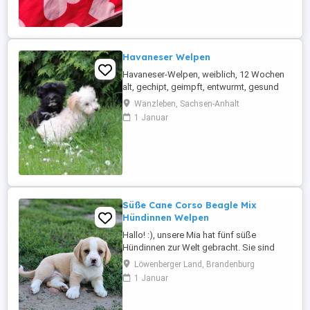
Hause umziehen Impfschutz: Bereits 3x
die 2-fach-Pflichtimpfung erhalten
(vollständige Grundimmunisierung)
Tollwut: ...
Havaneser Welpen
Havaneser-Welpen, weiblich, 12 Wochen
alt, gechipt, geimpft, entwurmt, gesund
suchen ab sofort ein neues Zuhause.
Wanzleben, Sachsen-Anhalt
1 Januar
Süße Cane Corso Beagle Mix
Hündinnen Welpen
Hallo! :), unsere Mia hat fünf süße
Hündinnen zur Welt gebracht. Sie sind
gesund und top fit. Es ist eine Mischung
Löwenberger Land, Brandenburg
aus Cane Corso und Beagle, diese
1 Januar
verspricht lebhafte, intelligente und
zugleich anhängliche Hunde, die viel
Freude und Energie in ihre Familien