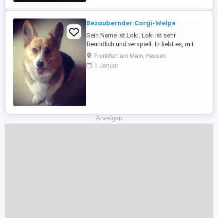
Kontakt ...
Bezaubernder Corgi-Welpe
Sein Name ist Loki. Loki ist sehr
freundlich und verspielt. Er liebt es, mit
anderen Tieren und Kindern zu spielen.
Frankfurt am Main, Hessen
Loki sucht dringend ein neues, liebevolles
1 Januar
Zuhause. Er ist sehr anhänglich und liebt
Spaziergänge. Loki ist geimpft, gechipt
und entwurmt. Alle seine Papiere,
Accessoires und Spielzeuge ...
Anzeigen