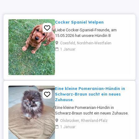
Cocker Spaniel Welpen
Liebe Cocker-Spaniel-Freunde, am
15.05.2026 hat unsere Hündin 8
wunderschöne und kerngesunde Cocker-
Coesfeld, Nordrhein-Westfalen
Spaniel-Welpen zur Welt gebracht 2
1 Januar
Rüden und 6 Hündinnen. Die Welpen sind
inzwischen 8 Wochen alt und dürfen im
Alter von 9 - 10 Wochen in ihr neues,
liebevolles Zuhause umziehen. Bis zur
Abgabe sind ...
Eine kleine Pomeranian-Hündin in
Schwarz-Braun sucht ein neues
Zuhause.
Eine kleine Pomeranian-Hündin in
Schwarz-Braun sucht ein neues Zuhause.
Sie ist gesund, hat alle Impfungen
Olsbrücken, Rheinland-Pfalz
erhalten und wird mit einem tierärztlichen
1 Januar
Attest über ihren guten
Gesundheitszustand abgegeben. Wir