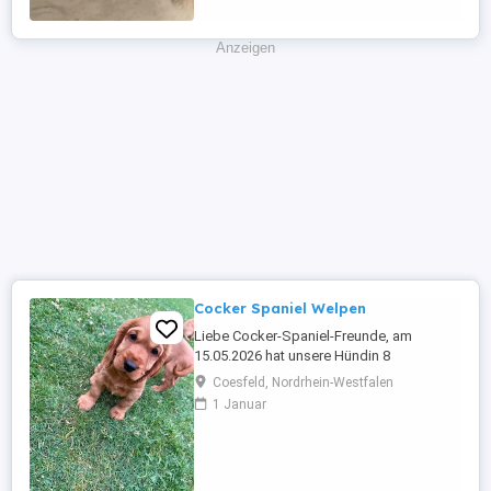
Anzeigen
Cocker Spaniel Welpen
Liebe Cocker-Spaniel-Freunde, am
15.05.2026 hat unsere Hündin 8
wunderschöne und kerngesunde Cocker-
Coesfeld, Nordrhein-Westfalen
Spaniel-Welpen zur Welt gebracht 2
1 Januar
Rüden und 6 Hündinnen. Die Welpen sind
inzwischen 8 Wochen alt und dürfen im
Alter von 9 - 10 Wochen in ihr neues,
liebevolles Zuhause umziehen. Bis zur