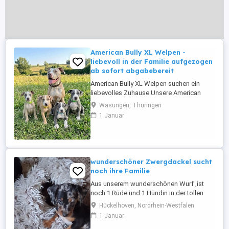
American Bully XL Welpen -
liebevoll in der Familie aufgezogen
ab sofort abgabebereit
American Bully XL Welpen suchen ein
liebevolles Zuhause Unsere American
Bully XL Welpen sind ab sofort
Wasungen, Thüringen
abgabebereit und freuen sich darauf, ihre
1 Januar
neuen Familien kennenzulernen. Aktuell
suchen noch: - 1 Rüden - 3 Hündinnen
Unsere Welpen wachsen liebevoll mitten
in der Familie mit zwei Kindern, ihrer ...
wunderschöner Zwergdackel sucht
noch ihre Familie
Aus unserem wunderschönen Wurf ,ist
noch 1 Rüde und 1 Hündin in der tollen
Farbe black and tan sowie schoko
Hückelhoven, Nordrhein-Westfalen
verfügbar, sowie eine Hündin und ein
1 Januar
Rüde in Tiger, die ihre Familie suchen.Die