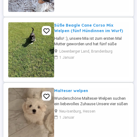
anderen kleinen , haben bereits ihre
Familie gefunden und dürfen ab sofort
ausziehen. Die kleinen kennen Kinder
sowie ...
Süße Beagle Cane Corso Mix
Welpen (fünf Hündinnen im Wurf)
Hallo! :), unsere Mia ist zum ersten Mal
Mutter geworden und hat fünf süße
Hündinnen zur Welt gebracht. Die Kleinen
Löwenberger Land, Brandenburg
sind gesund und top fit (Videos gerne auf
1 Januar
Anfrage). Es ist eine Mischung aus Beagle
und Cane Corso, diese verspricht lebhafte,
intelligente und zugleich anhängliche
Hunde, die viel Freude ...
Malteser welpen
Wunderschöne Malteser-Welpen suchen
ein liebevolles Zuhause Unsere vier süßen
Malteser-Welpen (alles Rüden) suchen ein
Neu-Isenburg, Hessen
liebevolles Zuhause. Die Kleinen wurden
1 Januar
am 15.05.2026 geboren und wachsen bei
uns in einer liebevollen Familie mit Kindern
in der Wohnung auf. Sie sind bestens
sozialisiert, verspielt ...