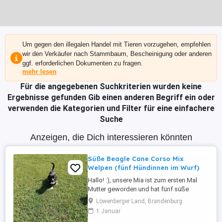
Um gegen den illegalen Handel mit Tieren vorzugehen, empfehlen
wir den Verkäufer nach Stammbaum, Bescheinigung oder anderen
ggf. erforderlichen Dokumenten zu fragen.
mehr lesen
Für die angegebenen Suchkriterien wurden keine
Ergebnisse gefunden
Gib einen anderen Begriff ein oder
verwenden die Kategorien und Filter für eine einfachere
Suche
Anzeigen, die Dich interessieren könnten
Süße Beagle Cane Corso Mix
Welpen (fünf Hündinnen im Wurf)
Hallo! :), unsere Mia ist zum ersten Mal
Mutter geworden und hat fünf süße
Hündinnen zur Welt gebracht. Die Kleinen
Löwenberger Land, Brandenburg
sind gesund und top fit (Videos gerne auf
1 Januar
Anfrage). Es ist eine Mischung aus Beagle