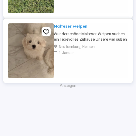
und Cane Corso, diese verspricht lebhafte,
intelligente und zugleich anhängliche
Hunde, die viel Freude ...
Malteser welpen
Wunderschöne Malteser-Welpen suchen
ein liebevolles Zuhause Unsere vier süßen
Malteser-Welpen (alles Rüden) suchen ein
Neu-Isenburg, Hessen
liebevolles Zuhause. Die Kleinen wurden
1 Januar
am 15.05.2026 geboren und wachsen bei
uns in einer liebevollen Familie mit Kindern
in der Wohnung auf. Sie sind bestens
sozialisiert, verspielt ...
Anzeigen