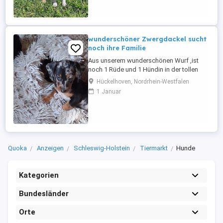
suchen noch: - 1 Rüden - 3 Hündinnen
Unsere Welpen wachsen liebevoll mitten
in der Familie mit zwei Kindern, ihrer ...
wunderschöner Zwergdackel sucht
noch ihre Familie
Aus unserem wunderschönen Wurf ,ist
noch 1 Rüde und 1 Hündin in der tollen
Farbe black and tan sowie schoko
Hückelhoven, Nordrhein-Westfalen
verfügbar, sowie eine Hündin und ein
1 Januar
Rüde in Tiger, die ihre Familie suchen.Die
anderen kleinen , haben bereits ihre
Familie gefunden und dürfen ab sofort
ausziehen. Die kleinen kennen Kinder
sowie ...
Quoka
Anzeigen
Schleswig-Holstein
Tiermarkt
Hunde
Kategorien
Bundesländer
Orte