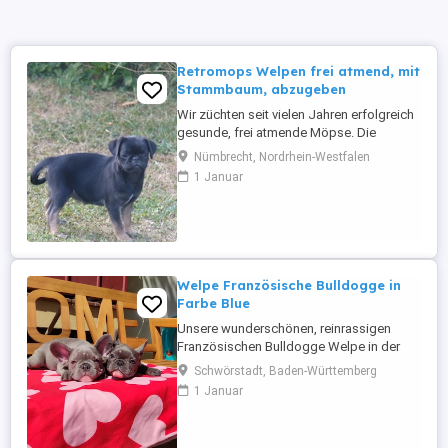
Retromops Welpen frei atmend, mit
Stammbaum, abzugeben
Wir züchten seit vielen Jahren erfolgreich
gesunde, frei atmende Möpse. Die
Elterntiere und ihre Welpen leben bei uns
Nümbrecht, Nordrhein-Westfalen
im Haus. Unsere erwachsenen Möpse
1 Januar
sind gründlich untersucht, frei von
Erbkrankheiten, haben eine
Zuchttauglichkeits-bescheinigung vom
Tierarzt und sind vom Zuchtverband
anerkannt. Unsere ...
Welpe Französische Bulldogge in
Farbe Blue
Unsere wunderschönen, reinrassigen
Französischen Bulldogge Welpe in der
exklusiven und begehrten Farbe Blue
Schwörstadt, Baden-Württemberg
(Blau) - Mädchen und Bub Blue Lilac darf
1 Januar
ab sofort in ihr neues, liebevosvolle zu
Hause umziehen Impfschutz: Bereits 3x
die 2-fach-Pflichtimpfung erhalten