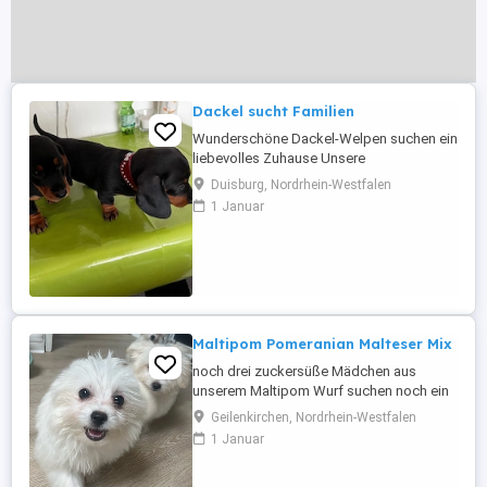
Dackel sucht Familien
Wunderschöne Dackel-Welpen suchen ein
liebevolles Zuhause Unsere
bezaubernden Dackel-Welpen sind nun alt
Duisburg, Nordrhein-Westfalen
genug, um in ein neues, liebevolles
1 Januar
Zuhause umzuziehen. Die Welpen
wachsen mit viel Liebe und Fürsorge auf,
sind verspielt, neugierig und an den
täglichen Umgang mit Menschen
gewöhnt. Sie ...
Maltipom Pomeranian Malteser Mix
noch drei zuckersüße Mädchen aus
unserem Maltipom Wurf suchen noch ein
5 Sterne Zuhause Sie sind am 03.05.26
Geilenkirchen, Nordrhein-Westfalen
geboren und auszugsbereit Die Kleinen
1 Januar
sind geimpft,entwurmt, gechipt und
besitzen einen Heimtierausweis Sie