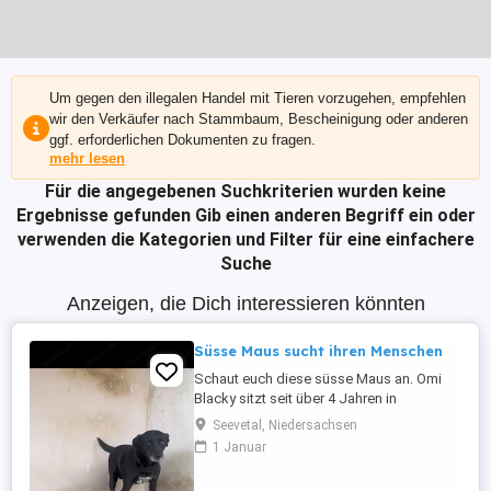
Um gegen den illegalen Handel mit Tieren vorzugehen, empfehlen
wir den Verkäufer nach Stammbaum, Bescheinigung oder anderen
ggf. erforderlichen Dokumenten zu fragen.
mehr lesen
Für die angegebenen Suchkriterien wurden keine
Ergebnisse gefunden
Gib einen anderen Begriff ein oder
verwenden die Kategorien und Filter für eine einfachere
Suche
Anzeigen, die Dich interessieren könnten
Süsse Maus sucht ihren Menschen
Schaut euch diese süsse Maus an. Omi
Blacky sitzt seit über 4 Jahren in
Rumänien in einer Tötungstation. Ihr Blick,
Seevetal, Niedersachsen
sie sucht, sehnsucht nach Liebe und
1 Januar
einem schönen Zuhause . Sie wünscht
sich so sehr ein ein liebevolles Zuhause