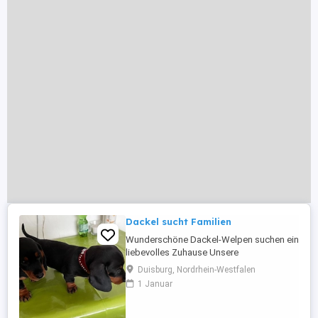
Dackel sucht Familien
Wunderschöne Dackel-Welpen suchen ein
liebevolles Zuhause Unsere
bezaubernden Dackel-Welpen sind nun alt
Duisburg, Nordrhein-Westfalen
genug, um in ein neues, liebevolles
1 Januar
Zuhause umzuziehen. Die Welpen
wachsen mit viel Liebe und Fürsorge auf,
sind verspielt, neugierig und an den