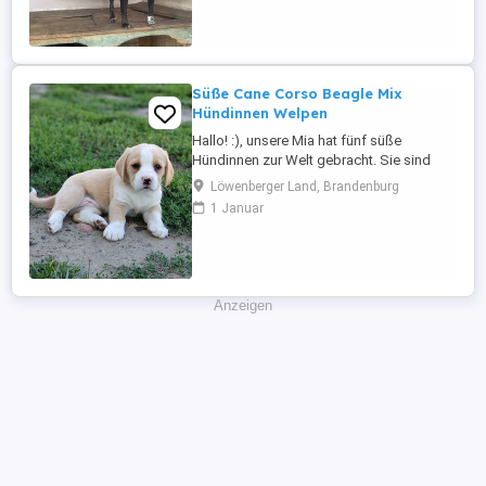
wo sie geliebt wird und man sie so nimmt
wie sie ist. Sie wird auf ca. 7 ...
Süße Cane Corso Beagle Mix
Hündinnen Welpen
Hallo! :), unsere Mia hat fünf süße
Hündinnen zur Welt gebracht. Sie sind
gesund und top fit. Es ist eine Mischung
Löwenberger Land, Brandenburg
aus Cane Corso und Beagle, diese
1 Januar
verspricht lebhafte, intelligente und
zugleich anhängliche Hunde, die viel
Freude und Energie in ihre Familien
bringen :). Sie wachsen sehr
menschenbezogen ...
Anzeigen