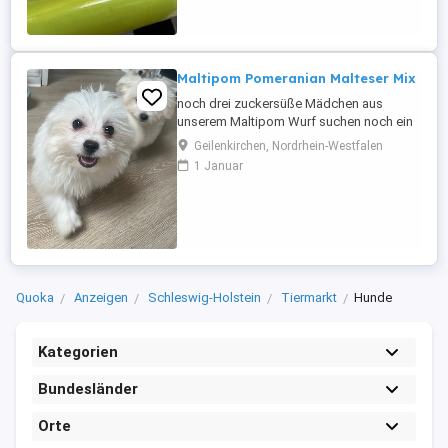
täglichen Umgang mit Menschen
gewöhnt. Sie ...
Maltipom Pomeranian Malteser Mix
noch drei zuckersüße Mädchen aus
unserem Maltipom Wurf suchen noch ein
5 Sterne Zuhause Sie sind am 03.05.26
Geilenkirchen, Nordrhein-Westfalen
geboren und auszugsbereit Die Kleinen
1 Januar
sind geimpft,entwurmt, gechipt und
besitzen einen Heimtierausweis Sie
kennen alle Alltagsgeräusche und sind
auch schon kürzere Autofahrten gewöhnt
Vater ...
Quoka
Anzeigen
Schleswig-Holstein
Tiermarkt
Hunde
Kategorien
Bundesländer
Orte