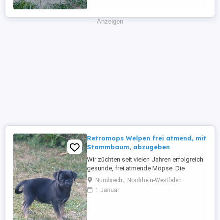
bringen :). Sie wachsen sehr
menschenbezogen ...
Anzeigen
Retromops Welpen frei atmend, mit
Stammbaum, abzugeben
Wir züchten seit vielen Jahren erfolgreich
gesunde, frei atmende Möpse. Die
Elterntiere und ihre Welpen leben bei uns
Nümbrecht, Nordrhein-Westfalen
im Haus. Unsere erwachsenen Möpse
1 Januar
sind gründlich untersucht, frei von
Erbkrankheiten, haben eine
Zuchttauglichkeits-bescheinigung vom