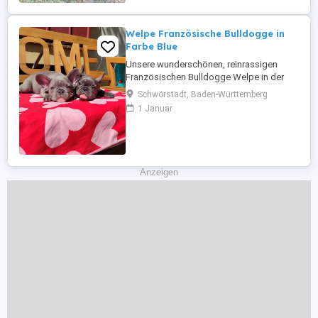
Tierarzt und sind vom Zuchtverband
anerkannt. Unsere ...
Welpe Französische Bulldogge in
Farbe Blue
Unsere wunderschönen, reinrassigen
Französischen Bulldogge Welpe in der
exklusiven und begehrten Farbe Blue
Schwörstadt, Baden-Württemberg
(Blau) - Mädchen und Bub Blue Lilac darf
1 Januar
ab sofort in ihr neues, liebevosvolle zu
Hause umziehen Impfschutz: Bereits 3x
die 2-fach-Pflichtimpfung erhalten
(vollständige Grundimmunisierung)
Tollwut: ...
Anzeigen