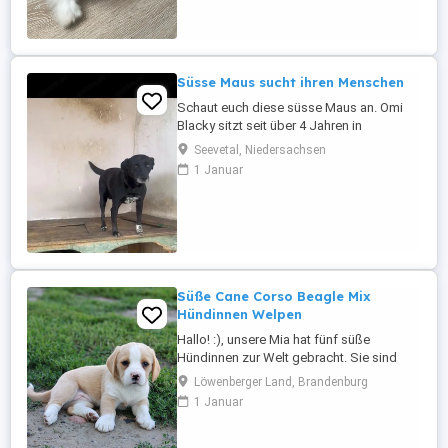
kennen alle Alltagsgeräusche und sind
auch schon kürzere Autofahrten gewöhnt
Vater ...
Süsse Maus sucht ihren Menschen
Schaut euch diese süsse Maus an. Omi
Blacky sitzt seit über 4 Jahren in
Rumänien in einer Tötungstation. Ihr Blick,
Seevetal, Niedersachsen
sie sucht, sehnsucht nach Liebe und
1 Januar
einem schönen Zuhause . Sie wünscht
sich so sehr ein ein liebevolles Zuhause
wo sie geliebt wird und man sie so nimmt
wie sie ist. Sie wird auf ca. 7 ...
Süße Cane Corso Beagle Mix
Hündinnen Welpen
Hallo! :), unsere Mia hat fünf süße
Hündinnen zur Welt gebracht. Sie sind
gesund und top fit. Es ist eine Mischung
Löwenberger Land, Brandenburg
aus Cane Corso und Beagle, diese
1 Januar
verspricht lebhafte, intelligente und
zugleich anhängliche Hunde, die viel
Freude und Energie in ihre Familien