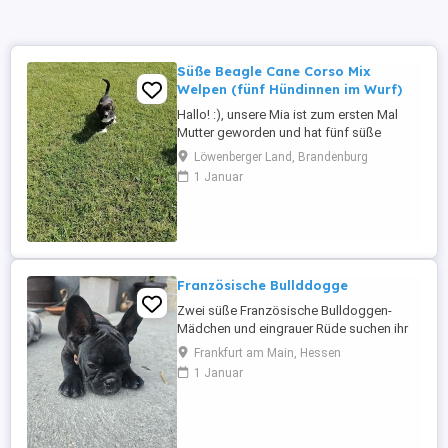
Süße Beagle Cane Corso Mix
Welpen (fünf Hündinnen im Wurf)
Hallo! :), unsere Mia ist zum ersten Mal
Mutter geworden und hat fünf süße
Hündinnen zur Welt gebracht. Die Kleinen
Löwenberger Land, Brandenburg
sind gesund, gepflegt und topfit. Es ist
1 Januar
eine Mischung aus Beagle und Cane
Corso, diese verspricht lebhafte,
intelligente und zugleich anhängliche
Hunde, die viel Freude und Energie in ...
Französische Bullddogge
Zwei süße Französische Bulldoggen-
Mädchen und eingrauer Rüde suchen ihr
Zuhause! Die beiden Hündinnen sind 3-
Frankfurt am Main, Hessen
fach geimpft und gechippt. Sie sind sehr
1 Januar
lieb, verspielt und lieben es, miteinander
zu spielen. Jetzt suchen sie ein
liebevolles Zuhause, in dem sie ganz viel
Liebe, Aufmerksamkeit ...