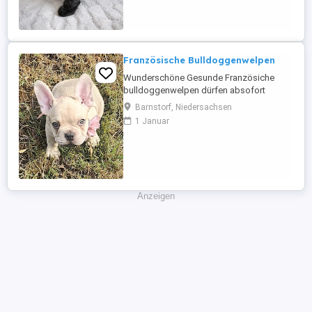
entwurmt, haben bereits ihre erste
Impfung erhalten und besitzen einen EU-
Heimtierausweis ...
Französische Bulldoggenwelpen
Wunderschöne Gesunde Französiche
bulldoggenwelpen dürfen absofort
ausziehen sind 10 wochen alt sind
Barnstorf, Niedersachsen
geimpft geschipt und besitzen einen Eu
1 Januar
Heimtierausweiss .Beide Eltern leben vor
ort und dürfen besichtigt werden
Anzeigen