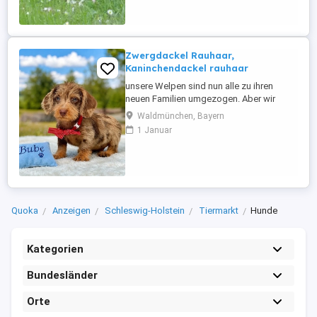
Zwergdackel Rauhaar,
Kaninchendackel rauhaar
unsere Welpen sind nun alle zu ihren
neuen Familien umgezogen. Aber wir
werden Mitte November wieder kleine
Waldmünchen, Bayern
Rauhhaardackel haben. von der Größe
1 Januar
werden es Zwergdackel werden. also
wenn ihr so einen kleinen besonderen Kerl
sucht, könnt ihr uns gerne im Netz
besuchen oder uns anrufen oder unseren
Kanal ...
Quoka
Anzeigen
Schleswig-Holstein
Tiermarkt
Hunde
Kategorien
Bundesländer
Orte