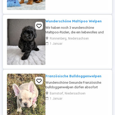
wenn ihr so einen kleinen besonderen Kerl
sucht, könnt ihr uns gerne im Netz
besuchen oder uns anrufen oder unseren
Kanal ...
Wunderschöne Maltipoo Welpen
Wir haben noch 3 wunderschöne
Maltipoo-Rüden, die ein liebevolles und
verantwortungsbewusstes Zuhause
Ronnenberg, Niedersachsen
suchen. Die Welpen wurden am
1 Januar
30.05.2026 geboren und entwickeln sich
prächtig. Die Welpen wurden regelmäßig
entwurmt, haben bereits ihre erste
Impfung erhalten und besitzen einen EU-
Heimtierausweis ...
Französische Bulldoggenwelpen
Wunderschöne Gesunde Französiche
bulldoggenwelpen dürfen absofort
ausziehen sind 10 wochen alt sind
Barnstorf, Niedersachsen
geimpft geschipt und besitzen einen Eu
1 Januar
Heimtierausweiss .Beide Eltern leben vor
ort und dürfen besichtigt werden