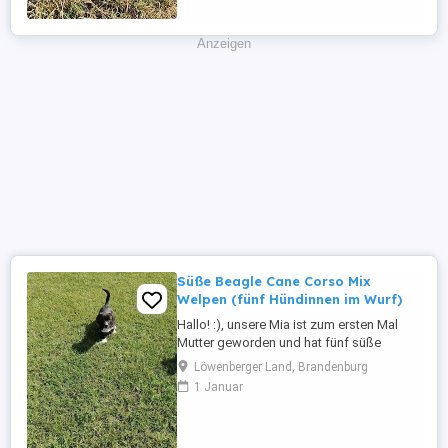
Anzeigen
Süße Beagle Cane Corso Mix
Welpen (fünf Hündinnen im Wurf)
Hallo! :), unsere Mia ist zum ersten Mal
Mutter geworden und hat fünf süße
Hündinnen zur Welt gebracht. Die Kleinen
Löwenberger Land, Brandenburg
sind gesund, gepflegt und topfit. Es ist
1 Januar
eine Mischung aus Beagle und Cane
Corso, diese verspricht lebhafte,
intelligente und zugleich anhängliche