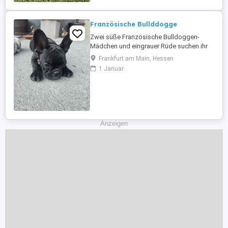
Hunde, die viel Freude und Energie in ...
Französische Bullddogge
Zwei süße Französische Bulldoggen-
Mädchen und eingrauer Rüde suchen ihr
Zuhause! Die beiden Hündinnen sind 3-
Frankfurt am Main, Hessen
fach geimpft und gechippt. Sie sind sehr
1 Januar
lieb, verspielt und lieben es, miteinander
zu spielen. Jetzt suchen sie ein
liebevolles Zuhause, in dem sie ganz viel
Liebe, Aufmerksamkeit ...
Anzeigen