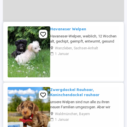
Havaneser Welpen
Havaneser-Welpen, weiblich, 12 Wochen
alt, gechipt, geimpft, entwurmt, gesund
suchen ab sofort ein neues Zuhause.
Wanzleben, Sachsen-Anhalt
1 Januar
Zwergdackel Rauhaar,
Kaninchendackel rauhaar
unsere Welpen sind nun alle zu ihren
neuen Familien umgezogen. Aber wir
werden Mitte November wieder kleine
Waldmünchen, Bayern
Rauhhaardackel haben. von der Größe
1 Januar
werden es Zwergdackel werden. also