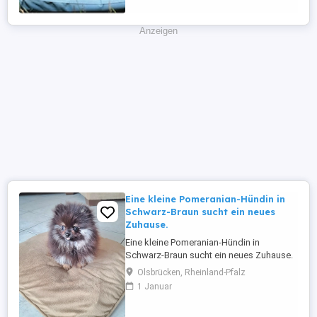
Welpen einen europäischen
Heimtierausweis, ...
Anzeigen
Eine kleine Pomeranian-Hündin in
Schwarz-Braun sucht ein neues
Zuhause.
Eine kleine Pomeranian-Hündin in
Schwarz-Braun sucht ein neues Zuhause.
Sie ist gesund, hat alle Impfungen
Olsbrücken, Rheinland-Pfalz
erhalten und wird mit einem tierärztlichen
1 Januar
Attest über ihren guten
Gesundheitszustand abgegeben. Wir