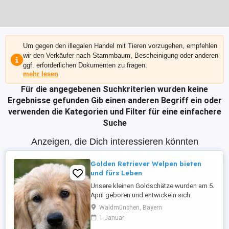
Um gegen den illegalen Handel mit Tieren vorzugehen, empfehlen
wir den Verkäufer nach Stammbaum, Bescheinigung oder anderen
ggf. erforderlichen Dokumenten zu fragen.
mehr lesen
Für die angegebenen Suchkriterien wurden keine
Ergebnisse gefunden
Gib einen anderen Begriff ein oder
verwenden die Kategorien und Filter für eine einfachere
Suche
Anzeigen, die Dich interessieren könnten
Golden Retriever Welpen bieten
und fürs Leben
Unsere kleinen Goldschätze wurden am 5.
April geboren und entwickeln sich
seitdem prächtig. Sie wachsen mitten im
Waldmünchen, Bayern
Familienalltag auf und werden mit viel Zeit,
1 Januar
Ruhe und über 30 Jahren Erfahrung in der