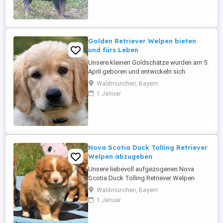
Erbkrankheiten, haben eine
Zuchttauglichkeits-bescheinigung vom
Tierarzt und sind vom Zuchtverband
anerkannt. Unsere ...
Golden Retriever Welpen bieten
und fürs Leben
Unsere kleinen Goldschätze wurden am 5.
April geboren und entwickeln sich
seitdem prächtig. Sie wachsen mitten im
Waldmünchen, Bayern
Familienalltag auf und werden mit viel Zeit,
1 Januar
Ruhe und über 30 Jahren Erfahrung in der
Hundezucht auf ihr späteres Leben
vorbereitet. Da die Welpen im Frühjahr
geboren wurden und ihre ersten ...
Nova Scotia Duck Tolling Retriever
Welpen abzugeben
Unsere liebevoll aufgezogenen Nova
Scotia Duck Tolling Retriever Welpen
wurden am 11. Mai geboren und dürfen ab
Waldmünchen, Bayern
dem 25. August in ihr neues Zuhause
1 Januar
ziehen. Dann sind sie knapp 16 Wochen
alt und bestens auf ihr weiteres Leben
vorbereitet. Beim Auszug besitzen alle