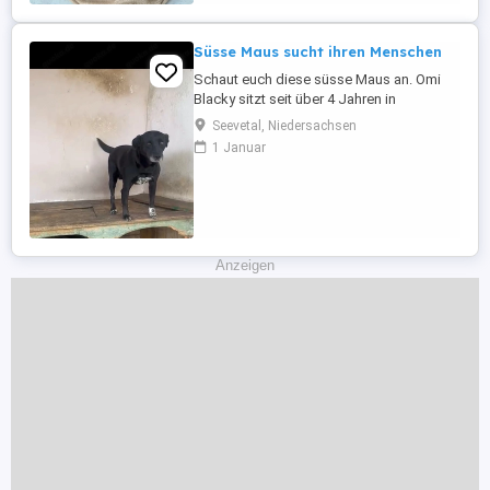
suchen eine Familie, die ihr die Zeit
widmen kann, die sie verdient; sie liebt
Kinder und versteht ...
Süsse Maus sucht ihren Menschen
Schaut euch diese süsse Maus an. Omi
Blacky sitzt seit über 4 Jahren in
Rumänien in einer Tötungstation. Ihr Blick,
Seevetal, Niedersachsen
sie sucht, sehnsucht nach Liebe und
1 Januar
einem schönen Zuhause . Sie wünscht
sich so sehr ein ein liebevolles Zuhause
wo sie geliebt wird und man sie so nimmt
wie sie ist. Sie wird auf ca. 7 ...
Anzeigen