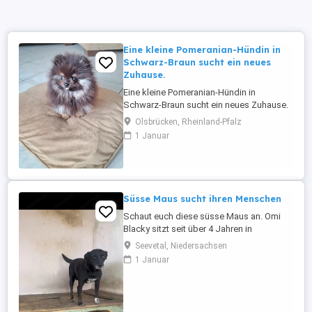
Eine kleine Pomeranian-Hündin in
Schwarz-Braun sucht ein neues
Zuhause.
Eine kleine Pomeranian-Hündin in
Schwarz-Braun sucht ein neues Zuhause.
Sie ist gesund, hat alle Impfungen
Olsbrücken, Rheinland-Pfalz
erhalten und wird mit einem tierärztlichen
1 Januar
Attest über ihren guten
Gesundheitszustand abgegeben. Wir
suchen eine Familie, die ihr die Zeit
widmen kann, die sie verdient; sie liebt
Kinder und versteht ...
Süsse Maus sucht ihren Menschen
Schaut euch diese süsse Maus an. Omi
Blacky sitzt seit über 4 Jahren in
Rumänien in einer Tötungstation. Ihr Blick,
Seevetal, Niedersachsen
sie sucht, sehnsucht nach Liebe und
1 Januar
einem schönen Zuhause . Sie wünscht
sich so sehr ein ein liebevolles Zuhause
wo sie geliebt wird und man sie so nimmt
wie sie ist. Sie wird auf ca. 7 ...