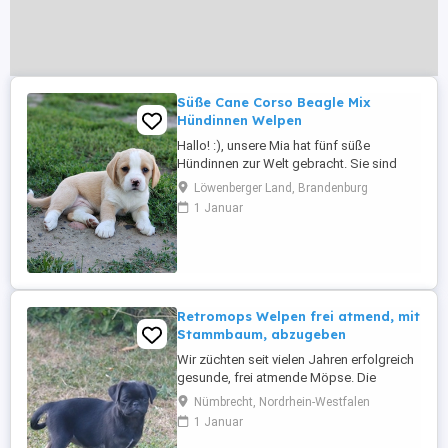
Süße Cane Corso Beagle Mix
Hündinnen Welpen
Hallo! :), unsere Mia hat fünf süße
Hündinnen zur Welt gebracht. Sie sind
gesund und top fit. Es ist eine Mischung
Löwenberger Land, Brandenburg
aus Cane Corso und Beagle, diese
1 Januar
verspricht lebhafte, intelligente und
zugleich anhängliche Hunde, die viel
Freude und Energie in ihre Familien
bringen :). Sie wachsen sehr
menschenbezogen ...
Retromops Welpen frei atmend, mit
Stammbaum, abzugeben
Wir züchten seit vielen Jahren erfolgreich
gesunde, frei atmende Möpse. Die
Elterntiere und ihre Welpen leben bei uns
Nümbrecht, Nordrhein-Westfalen
im Haus. Unsere erwachsenen Möpse
1 Januar
sind gründlich untersucht, frei von