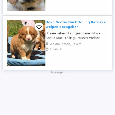
Hundezucht auf ihr späteres Leben
vorbereitet. Da die Welpen im Frühjahr
geboren wurden und ihre ersten ...
Nova Scotia Duck Tolling Retriever
Welpen abzugeben
Unsere liebevoll aufgezogenen Nova
Scotia Duck Tolling Retriever Welpen
wurden am 11. Mai geboren und dürfen ab
Waldmünchen, Bayern
dem 25. August in ihr neues Zuhause
1 Januar
ziehen. Dann sind sie knapp 16 Wochen
alt und bestens auf ihr weiteres Leben
vorbereitet. Beim Auszug besitzen alle
Welpen einen europäischen
Heimtierausweis, ...
Anzeigen