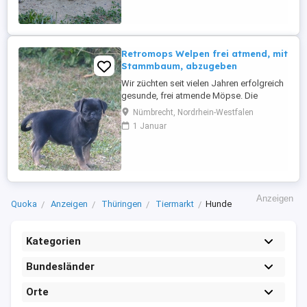
Freude und Energie in ihre Familien
bringen :). Sie wachsen sehr
menschenbezogen ...
Retromops Welpen frei atmend, mit
Stammbaum, abzugeben
Wir züchten seit vielen Jahren erfolgreich
gesunde, frei atmende Möpse. Die
Elterntiere und ihre Welpen leben bei uns
Nümbrecht, Nordrhein-Westfalen
im Haus. Unsere erwachsenen Möpse
1 Januar
sind gründlich untersucht, frei von
Erbkrankheiten, haben eine
Zuchttauglichkeits-bescheinigung vom
Tierarzt und sind vom Zuchtverband
anerkannt. Unsere ...
Anzeigen
Quoka
Anzeigen
Thüringen
Tiermarkt
Hunde
Kategorien
Bundesländer
Orte