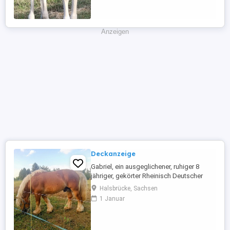
Boxenhaltung oder Paddock Boxen
Haltung mit täglich 5std. Koppel oder ...
Anzeigen
Deckanzeige
Gabriel, ein ausgeglichener, ruhiger 8
jähriger, gekörter Rheinisch Deutscher
Kaltbluthengst deckt sehr gerne Ihre
Halsbrücke, Sachsen
Stuten. Er steht mit Stuten und Fohlen auf
1 Januar
der Weide und wartet da auf weiteren
Damenbesuch. Gerne beantworte ich
Fragen zu ihm.