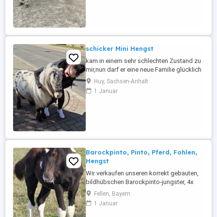
aber wie Esel sind auch ab und zu stur
schicker Mini Hengst
kam in einem sehr schlechten Zustand zu
mir,nun darf er eine neue Familie glücklich
machen! Leider vorne Bockhuf dadurch
Huy, Sachsen-Anhalt
Fehlstellung ,tickt manchmal im Trab aber
1 Januar
er tobbt und galoppiert mit den anderen
um die Wette. Stm 80cm 7j volles
deutsches Papier mit Eigemtumsurkunde!!
Zum Ausbildungsstand kann ...
Barockpinto, Pinto, Pferd, Fohlen,
Hengst
Wir verkaufen unseren korrekt gebauten,
bildhübschen Barockpinto-jungster, 4x
hoch weiß, mit kräftigem Röhrbein, hoher
Fellen, Bayern
Aufrichtung und massiver Halsung. Kein
1 Januar
Verkauf an: Händler, Reitschulen oder
Dressurställe! Ebenso wenig in reine