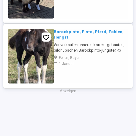
um die Wette. Stm 80cm 7j volles
deutsches Papier mit Eigemtumsurkunde!!
Zum Ausbildungsstand kann ...
Barockpinto, Pinto, Pferd, Fohlen,
Hengst
Wir verkaufen unseren korrekt gebauten,
bildhübschen Barockpinto-jungster, 4x
hoch weiß, mit kräftigem Röhrbein, hoher
Fellen, Bayern
Aufrichtung und massiver Halsung. Kein
1 Januar
Verkauf an: Händler, Reitschulen oder
Dressurställe! Ebenso wenig in reine
Boxenhaltung oder Paddock Boxen
Haltung mit täglich 5std. Koppel oder ...
Anzeigen