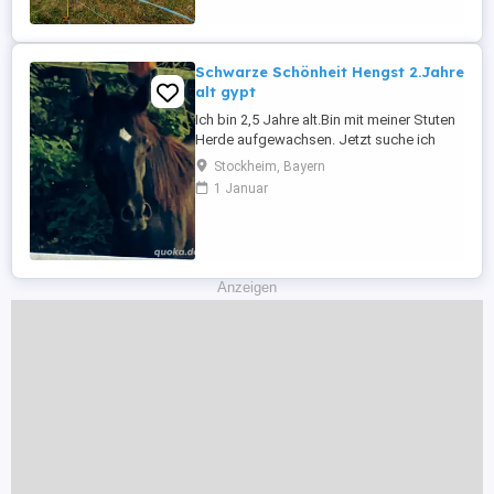
Schwarze Schönheit Hengst 2.Jahre
alt gypt
Ich bin 2,5 Jahre alt.Bin mit meiner Stuten
Herde aufgewachsen. Jetzt suche ich
eine neue Familie. Ich lebe im Offenstall
Stockheim, Bayern
mit freiem Zugang auch im Winter. Ich bin
1 Januar
sehr dem Menschen zu getan. Jetzt suche
ich ein für immer zu Hause. Gerne
versende Ich Videos auf Wats app. Meine
Tel.0176 70985309
Anzeigen