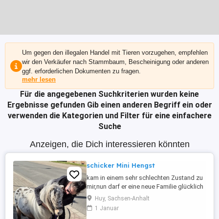
Um gegen den illegalen Handel mit Tieren vorzugehen, empfehlen
wir den Verkäufer nach Stammbaum, Bescheinigung oder anderen
ggf. erforderlichen Dokumenten zu fragen.
mehr lesen
Für die angegebenen Suchkriterien wurden keine
Ergebnisse gefunden
Gib einen anderen Begriff ein oder
verwenden die Kategorien und Filter für eine einfachere
Suche
Anzeigen, die Dich interessieren könnten
schicker Mini Hengst
kam in einem sehr schlechten Zustand zu
mir,nun darf er eine neue Familie glücklich
machen! Leider vorne Bockhuf dadurch
Huy, Sachsen-Anhalt
Fehlstellung ,tickt manchmal im Trab aber
1 Januar
er tobbt und galoppiert mit den anderen