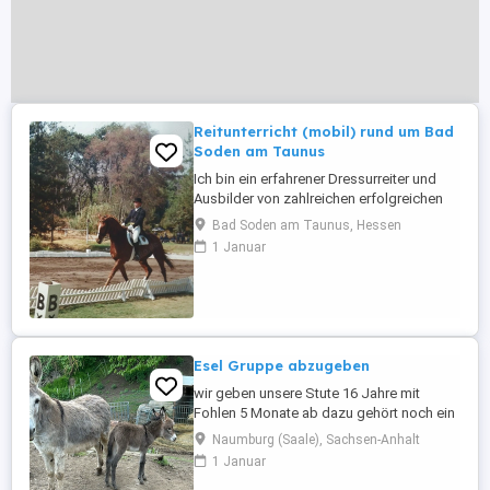
Reitunterricht (mobil) rund um Bad
Soden am Taunus
Ich bin ein erfahrener Dressurreiter und
Ausbilder von zahlreichen erfolgreichen
Dressurpferden. Besonders liegt mir eine
Bad Soden am Taunus, Hessen
gesunde und schonende
1 Januar
Grundausbildung ohne Zwang am Pferd
am Herzen. Das bedeutet, dass ich nicht
nur die Turnierreife vorbereite, sondern
auch jedes Pferd in eine gefällige und gut
...
Esel Gruppe abzugeben
wir geben unsere Stute 16 Jahre mit
Fohlen 5 Monate ab dazu gehört noch ein
Hengst mit knapp 3 Jahren Die Stute ist
Naumburg (Saale), Sachsen-Anhalt
schon wieder belegt und müsste in 7
1 Januar
Monaten Fohlen Esel sind umgänglich