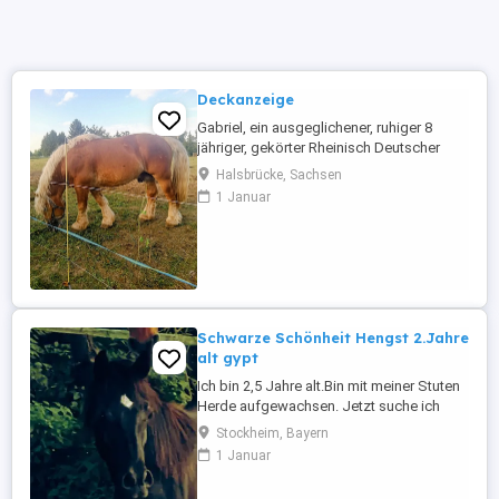
Deckanzeige
Gabriel, ein ausgeglichener, ruhiger 8
jähriger, gekörter Rheinisch Deutscher
Kaltbluthengst deckt sehr gerne Ihre
Halsbrücke, Sachsen
Stuten. Er steht mit Stuten und Fohlen auf
1 Januar
der Weide und wartet da auf weiteren
Damenbesuch. Gerne beantworte ich
Fragen zu ihm.
Schwarze Schönheit Hengst 2.Jahre
alt gypt
Ich bin 2,5 Jahre alt.Bin mit meiner Stuten
Herde aufgewachsen. Jetzt suche ich
eine neue Familie. Ich lebe im Offenstall
Stockheim, Bayern
mit freiem Zugang auch im Winter. Ich bin
1 Januar
sehr dem Menschen zu getan. Jetzt suche
ich ein für immer zu Hause. Gerne