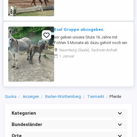
am Herzen. Das bedeutet, dass ich nicht
nur die Turnierreife vorbereite, sondern
auch jedes Pferd in eine gefällige und gut
...
Esel Gruppe abzugeben
wir geben unsere Stute 16 Jahre mit
Fohlen 5 Monate ab dazu gehört noch ein
Hengst mit knapp 3 Jahren Die Stute ist
Naumburg (Saale), Sachsen-Anhalt
schon wieder belegt und müsste in 7
1 Januar
Monaten Fohlen Esel sind umgänglich
aber wie Esel sind auch ab und zu stur
Quoka
Anzeigen
Baden-Württemberg
Tiermarkt
Pferde
Kategorien
Bundesländer
Orte