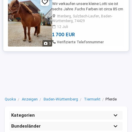
Wir verkaufen unsere kleine Lotti sie ist
sechs Jahre .Fuchs Farben ist circa 85 cm
groß.Wurde an der Hand mit Kindern
Ittenberg, Sulzbach-Laufen, Baden-
geritten und spazieren gegangen. Sie ist
Württemberg, 74429
brav kennt sämtliche Tiere ,Traktoren und
12 Juli
Autos .Kennt longieren und gibt brav Hufe
1 700 EUR
die frisch gemacht sind .Hat regelmäßig
ihre Impfung bekommen.Weitere ...
Verifizierte Telefonnummer
3
Quoka
Anzeigen
Baden-Württemberg
Tiermarkt
Pferde
Kategorien
Bundesländer