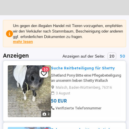
Um gegen den illegalen Handel mit Tieren vorzugehen, empfehlen
wir den Verkäufer nach Stammbaum, Bescheinigung oder anderen
ggf. erforderlichen Dokumenten zu fragen.
mehr lesen
Anzeigen
20
50
Anzeigen auf der Seite:
Suche Reitbeteiligung für Shetty
10
Shetland Pony Bitte eine Pflegebeteiligung
an unsererm lieben Shetty Wallach
Stöpsel. Gerne Mutter mit Kind
Malsch, Baden-Württemberg, 76316
Reitbeteiligung. Er ist sehr artig beim
3 August
geführten Reiten und langen
50 EUR
Spaziergängen,sowie longieren und
putzen.Ist auch gefahren. Reitergewicht
Verifizierte Telefonnummer
höchstens 18 kg.Für 2 mal die Woche zur
2
freien Verfügung.Pferdeerfahrung ...