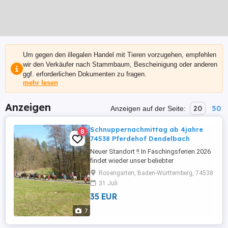
Um gegen den illegalen Handel mit Tieren vorzugehen, empfehlen
wir den Verkäufer nach Stammbaum, Bescheinigung oder anderen
ggf. erforderlichen Dokumenten zu fragen.
mehr lesen
Anzeigen
20
50
Anzeigen auf der Seite:
Schnuppernachmittag ab 4jahre
8
74538 Pferdehof Dendelbach
Neuer Standort !! In Faschingsferien 2026
findet wieder unser beliebter
Schnuppernachmittag ab 4 jahren, rund
Rosengarten, Baden-Württemberg, 74538
und mit unseren braven Ponys. Je 13uhr
31 Juli
bis 16:00 uhr 35,00 euro pro Kind Zieht
35 EUR
euch Wetterentsprechend an, festes
Schuhwerk, Bringt einen schon gut
7
eingestelltenReit- Fahrradhelm und ein
kleines ...