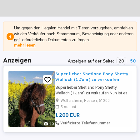
Um gegen den illegalen Handel mit Tieren vorzugehen, empfehlen
wir den Verkäufer nach Stammbaum, Bescheinigung oder anderen
ggf. erforderlichen Dokumenten zu fragen.
mehr lesen
Anzeigen
20
50
Anzeigen auf der Seite:
Super lieber Shetland Pony Shetty
Wallach (1 Jahr) zu verkaufen
Super lieber Shetland Pony Shetty
Wallach (1 Jahr) zu verkaufen Nun ist es
soweit dieses absolute Traumpony darf
Wölfersheim, Hessen, 61200
bei uns ausziehen. Unser kleiner Shetty-
5 August
Wallach ist ein Jahr alt, super lieb im
1 200 EUR
Umgang und sehr menschenbezogen. Er
ist in einer Herde mit seinen Eltern
Verifizierte Telefonnummer
10
aufgewachsen, bestens sozialisiert ...