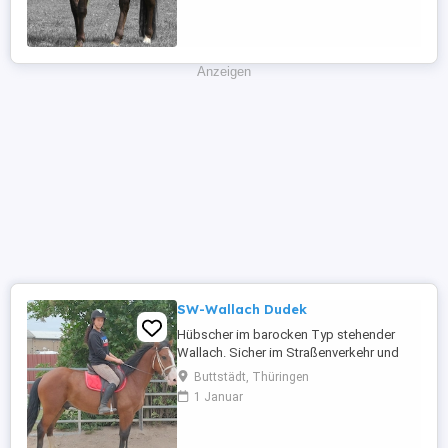
Weitere Angaben: Hengst, Stockmaß: 153
cm, Deckhengst, Kleinpferd.
Anzeigen
SW-Wallach Dudek
Hübscher im barocken Typ stehender
Wallach. Sicher im Straßenverkehr und
Gelände zu reiten. Dudek ist auch
Buttstädt, Thüringen
zweispännig gefahren. Optimales
1 Januar
Hobbypferd und auch für Reitbetriebe
geeignet. 4 Jahre, 155cm Bei Interesse
bitte anrufen, keine Mail! Für eventuell