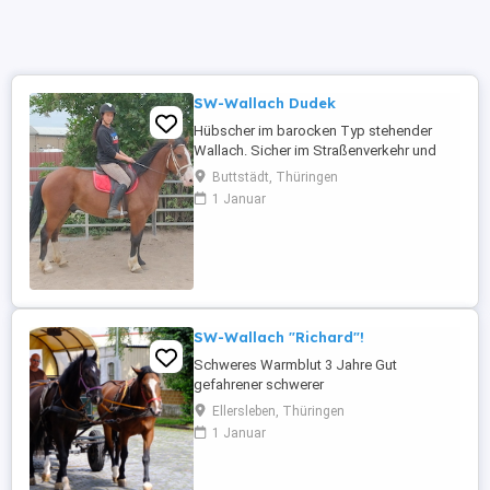
SW-Wallach Dudek
Hübscher im barocken Typ stehender
Wallach. Sicher im Straßenverkehr und
Gelände zu reiten. Dudek ist auch
Buttstädt, Thüringen
zweispännig gefahren. Optimales
1 Januar
Hobbypferd und auch für Reitbetriebe
geeignet. 4 Jahre, 155cm Bei Interesse
bitte anrufen, keine Mail! Für eventuell
auftretende Fehler in der Beschreibung gilt
keine ...
SW-Wallach "Richard"!
Schweres Warmblut 3 Jahre Gut
gefahrener schwerer
Warmblutwallach,läuft rechts wie links an
Ellersleben, Thüringen
Kutsche und Planwagen im Stadtverkehr.
1 Januar
Richard ist einfach im
Umgang,nervenstark und problemlos
allein im Gelände zu reiten. Alter: 3 Jahre