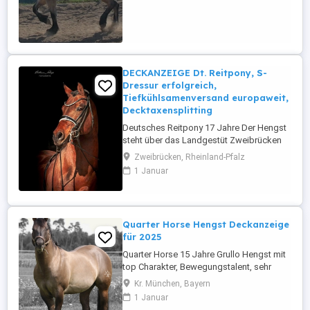
im Gelände und Straßenverkehr geritten.
Geländereiten,Western,Schulbetrieb
Sicher im Straßenverkehr ...
DECKANZEIGE Dt. Reitpony, S-
Dressur erfolgreich,
Tiefkühlsamenversand europaweit,
Decktaxensplitting
Deutsches Reitpony 17 Jahre Der Hengst
steht über das Landgestüt Zweibrücken
zur Verfügung. Der Einsatz erfolgt über
Zweibrücken, Rheinland-Pfalz
Tiefkühlsamen, der Versand ist europweit
1 Januar
möglich: CANDIS vM ist ein gekörter und
leistungsgeprüfter Sohn des seinerzeit
vielbeachteten und leider viel zu früh
verstorbenen Westfalenchampions ...
Quarter Horse Hengst Deckanzeige
für 2025
Quarter Horse 15 Jahre Grullo Hengst mit
top Charakter, Bewegungstalent, sehr
gutes Exterieur, deckt an der Hand, auf
Kr. München, Bayern
den Fotos alles Töcher und Söhne von
1 Januar
ihm , Tupferprobe und Influenza nötig ,.