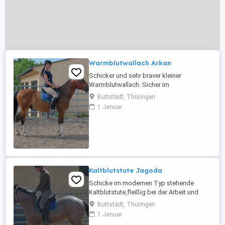
Warmblutwallach Arkan
Schicker und sehr braver kleiner
Warmblutwallach. Sicher im
Straßenverkehr, Gelände und sehr
Buttstädt, Thüringen
leichtrittig. Arkan ist auch einspännig
1 Januar
gefahren. Optimales Hobbypferd und
auch für Reitbetriebe geeignet. 4 Jahre,
150cm Bei Interesse bitte anrufen, keine
Mail! Für eventuell auftretende Fehler in
der Beschreibung ...
Kaltblutstute Jagoda
Schicke im modernen Typ stehende
Kaltblutstute,fleißig bei der Arbeit und
leichtrittig. Jagoda ist sehr gut in allen
Buttstädt, Thüringen
Gangarten auf dem Platz und in der Halle
1 Januar
geritten. Weiterhin ist sie problemlos allein