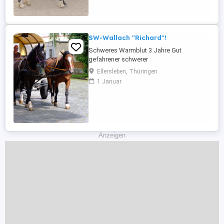
auftretende Fehler in der Beschreibung gilt
keine ...
SW-Wallach "Richard"!
Schweres Warmblut 3 Jahre Gut
gefahrener schwerer
Warmblutwallach,läuft rechts wie links an
Ellersleben, Thüringen
Kutsche und Planwagen im Stadtverkehr.
1 Januar
Richard ist einfach im
Umgang,nervenstark und problemlos
allein im Gelände zu reiten. Alter: 3 Jahre
Wh.:162 cm Bei Interesse bitte anrufen,
keine Mail! Weitere Bilder und ...
Anzeigen