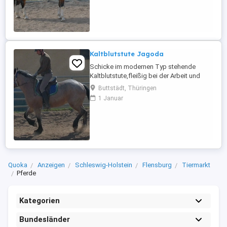
auch für Reitbetriebe geeignet. 4 Jahre,
150cm Bei Interesse bitte anrufen, keine
Mail! Für eventuell auftretende Fehler in
der Beschreibung ...
Kaltblutstute Jagoda
Schicke im modernen Typ stehende
Kaltblutstute,fleißig bei der Arbeit und
leichtrittig. Jagoda ist sehr gut in allen
Buttstädt, Thüringen
Gangarten auf dem Platz und in der Halle
1 Januar
geritten. Weiterhin ist sie problemlos allein
im Gelände und Straßenverkehr geritten.
Geländereiten,Western,Schulbetrieb
Sicher im Straßenverkehr ...
Quoka
Anzeigen
Schleswig-Holstein
Flensburg
Tiermarkt
Pferde
Kategorien
Bundesländer