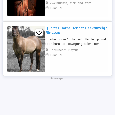
zur Verfügung. Der Einsatz erfolgt über
Zweibrücken, Rheinland-Pfalz
Tiefkühlsamen, der Versand ist europweit
1 Januar
möglich: CANDIS vM ist ein gekörter und
leistungsgeprüfter Sohn des seinerzeit
vielbeachteten und leider viel zu früh
verstorbenen Westfalenchampions ...
Quarter Horse Hengst Deckanzeige
für 2025
Quarter Horse 15 Jahre Grullo Hengst mit
top Charakter, Bewegungstalent, sehr
gutes Exterieur, deckt an der Hand, auf
Kr. München, Bayern
den Fotos alles Töcher und Söhne von
1 Januar
ihm , Tupferprobe und Influenza nötig ,.
Weitere Angaben: Hengst, Stockmaß: 153
cm, Deckhengst, Kleinpferd.
Anzeigen