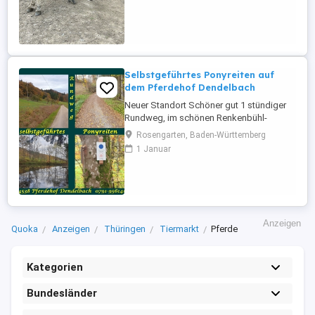
aber wie Esel sind auch ab und zu stur
Selbstgeführtes Ponyreiten auf
dem Pferdehof Dendelbach
Neuer Standort Schöner gut 1 stündiger
Rundweg, im schönen Renkenbühl-
Dendelbachtal, läd zum selbstgeführten
Rosengarten, Baden-Württemberg
Ponyreiten, auch für die Kleinsten auf
1 Januar
unseren Ponys ein. Der Weg ist auch mit
Kinderwagen begehbar. Die Kinder
benötigen einen gut sitzenden und
eingestellten Helm. Kosten : 1 Pony & 1
Kind ...
Anzeigen
Quoka
Anzeigen
Thüringen
Tiermarkt
Pferde
Kategorien
Bundesländer