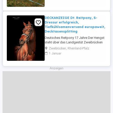
DECKANZEIGE Dt. Reitpony, S-
Dressur erfolgreich,
Tiefkühlsamenversand europaweit,
Decktaxensplitting
Deutsches Reitpony 17 Jahre Der Hengst
steht über das Landgestüt Zweibrücken
zur Verfügung. Der Einsatz erfolgt über
Zweibrücken, Rheinland-Pfalz
Tiefkühlsamen, der Versand ist europweit
1 Januar
möglich: CANDIS vM ist ein gekörter und
leistungsgeprüfter Sohn des seinerzeit
vielbeachteten und leider viel zu früh
Anzeigen
verstorbenen Westfalenchampions ...