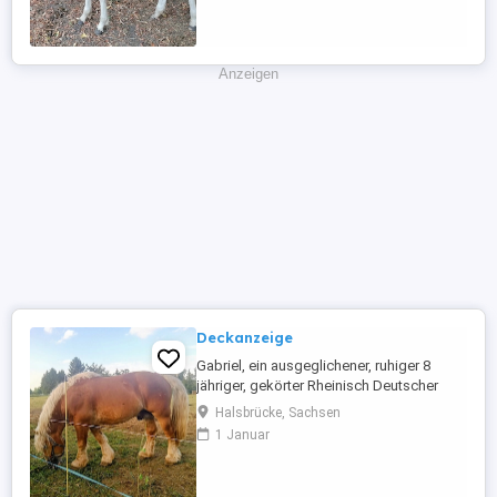
werden. Bei Interesse gerne hier melden
unter 0173 3678371.
Anzeigen
Deckanzeige
Gabriel, ein ausgeglichener, ruhiger 8
jähriger, gekörter Rheinisch Deutscher
Kaltbluthengst deckt sehr gerne Ihre
Halsbrücke, Sachsen
Stuten. Er steht mit Stuten und Fohlen auf
1 Januar
der Weide und wartet da auf weiteren
Damenbesuch. Gerne beantworte ich
Fragen zu ihm.