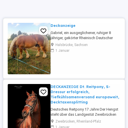
Deckanzeige
Gabriel, ein ausgeglichener, ruhiger 8
jähriger, gekörter Rheinisch Deutscher
Kaltbluthengst deckt sehr gerne Ihre
Halsbrücke, Sachsen
Stuten. Er steht mit Stuten und Fohlen auf
1 Januar
der Weide und wartet da auf weiteren
Damenbesuch. Gerne beantworte ich
Fragen zu ihm.
DECKANZEIGE Dt. Reitpony, S-
Dressur erfolgreich,
Tiefkühlsamenversand europaweit,
Decktaxensplitting
Deutsches Reitpony 17 Jahre Der Hengst
steht über das Landgestüt Zweibrücken
zur Verfügung. Der Einsatz erfolgt über
Zweibrücken, Rheinland-Pfalz
Tiefkühlsamen, der Versand ist europweit
1 Januar