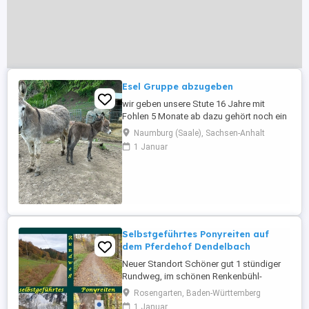
Esel Gruppe abzugeben
wir geben unsere Stute 16 Jahre mit
Fohlen 5 Monate ab dazu gehört noch ein
Hengst mit knapp 3 Jahren Die Stute ist
Naumburg (Saale), Sachsen-Anhalt
schon wieder belegt und müsste in 7
1 Januar
Monaten Fohlen Esel sind umgänglich
aber wie Esel sind auch ab und zu stur
Selbstgeführtes Ponyreiten auf
dem Pferdehof Dendelbach
Neuer Standort Schöner gut 1 stündiger
Rundweg, im schönen Renkenbühl-
Dendelbachtal, läd zum selbstgeführten
Rosengarten, Baden-Württemberg
Ponyreiten, auch für die Kleinsten auf
1 Januar