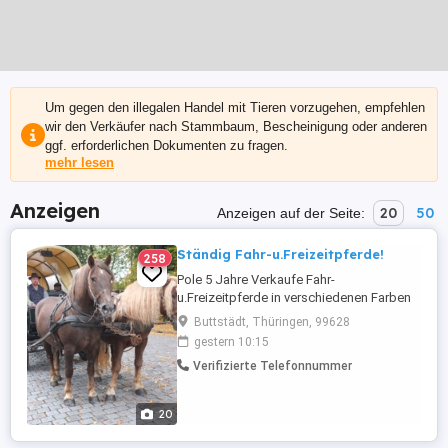
Um gegen den illegalen Handel mit Tieren vorzugehen, empfehlen
wir den Verkäufer nach Stammbaum, Bescheinigung oder anderen
ggf. erforderlichen Dokumenten zu fragen.
mehr lesen
Anzeigen
20
50
Anzeigen auf der Seite:
Ständig Fahr-u.Freizeitpferde!
258
Pole 5 Jahre Verkaufe Fahr-
u.Freizeitpferde in verschiedenen Farben
Größen sowie Ponys Reitponys Esel und
Buttstädt, Thüringen, 99628
Maultiere. Weiterhin im Angebot neue
gestern 10:15
Kutschen, Wagonetten, Planwagen usw.
Verifizierte Telefonnummer
Bei Interesse bitte anrufen,keine Mails!
Tel.: 0173-3843407 . Weitere Angaben:
Wallach, Kaltblüter, Stockmaß: ...
20