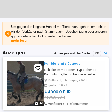
Um gegen den illegalen Handel mit Tieren vorzugehen, empfehlen
wir den Verkäufer nach Stammbaum, Bescheinigung oder anderen
ggf. erforderlichen Dokumenten zu fragen.
mehr lesen
Anzeigen
20
50
Anzeigen auf der Seite:
Kaltblutstute Jagoda
Schicke im modernen Typ stehende
Kaltblutstute,fleißig bei der Arbeit und
leichtrittig. Jagoda ist sehr gut in allen
Buttstädt, Thüringen, 99628
Gangarten auf dem Platz und in der Halle
gestern 10:22
geritten. Weiterhin ist sie problemlos allein
4000.0 EUR
im Gelände und Straßenverkehr geritten.
4300.0 EUR
Geländereiten,Western,Schulbetrieb
Sicher im Straßenverkehr ...
10
Verifizierte Telefonnummer