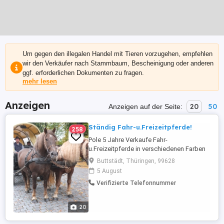
Um gegen den illegalen Handel mit Tieren vorzugehen, empfehlen
wir den Verkäufer nach Stammbaum, Bescheinigung oder anderen
ggf. erforderlichen Dokumenten zu fragen.
mehr lesen
Anzeigen
20
50
Anzeigen auf der Seite:
Ständig Fahr-u.Freizeitpferde!
258
Pole 5 Jahre Verkaufe Fahr-
u.Freizeitpferde in verschiedenen Farben
Größen sowie Ponys Reitponys Esel und
Buttstädt, Thüringen, 99628
Maultiere. Weiterhin im Angebot neue
5 August
Kutschen, Wagonetten, Planwagen usw.
Verifizierte Telefonnummer
Bei Interesse bitte anrufen,keine Mails!
Tel.: 0173-3843407 . Weitere Angaben:
Wallach, Kaltblüter, Stockmaß: ...
20