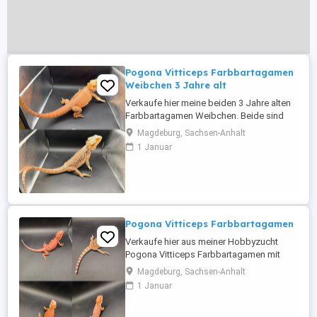
Pogona Vitticeps Farbbartagamen
Weibchen 3 Jahre alt
Verkaufe hier meine beiden 3 Jahre alten
Farbbartagamen Weibchen. Beide sind
super lieb und zutraulich :) Fressen beide
Magdeburg, Sachsen-Anhalt
liebend gerne und mögen das Baden.
1 Januar
Leider muss ich von beiden nach langem
Überlegen trennen, da Sie mit meinen
beiden anderen Weibchen nicht ganz so
harmonieren, das sie sehr territorial ...
Pogona Vitticeps Farbbartagamen
Verkaufe hier aus meiner Hobbyzucht
Pogona Vitticeps Farbbartagamen mit
Schlupf vom 05.05.2026 Sie sind jetzt alle
Magdeburg, Sachsen-Anhalt
12 Wochen alt und nun Abgabebereit :)
1 Januar
Sie sind alle Futterfest (verschiedener
Salat, Heimchen, Mehlwürmer & Pinky