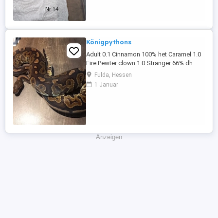
Tessera Motley 5 - Anery Motley 6 - Anery
Tessera Motley 7 - Anery ...
Königpythons
Adult 0.1 Cinnamon 100% het Caramel 1.0
Fire Pewter clown 1.0 Stranger 66% dh
Clown, Monsoon Subadult 0.1 Enchi Fire
Fulda, Hessen
Pinstripe 1.0 Pastel Banana Clown 100%
1 Januar
het pied female maker Alle Papiere und
Herkunftsnachweise vorhanden! Preise
gerne auf Anfrage. Übergabe auf Messen
wie Gießen, Frankfurt ...
Anzeigen