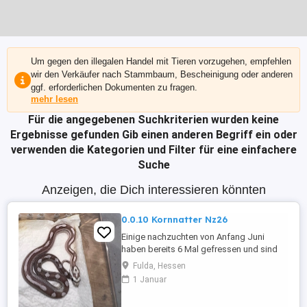
Um gegen den illegalen Handel mit Tieren vorzugehen, empfehlen
wir den Verkäufer nach Stammbaum, Bescheinigung oder anderen
ggf. erforderlichen Dokumenten zu fragen.
mehr lesen
Für die angegebenen Suchkriterien wurden keine
Ergebnisse gefunden
Gib einen anderen Begriff ein oder
verwenden die Kategorien und Filter für eine einfachere
Suche
Anzeigen, die Dich interessieren könnten
0.0.10 Kornnatter Nz26
Einige nachzuchten von Anfang Juni
haben bereits 6 Mal gefressen und sind
abgabebereit. Geschlechter sind noch
Fulda, Hessen
nicht bei allen bestimmt. Verpaarung Coral
1 Januar
Anery Tessera Stripe x Ghost Pewter
motley 1 - Anery Tessera Motley 4 - Anery