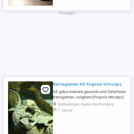
Anzeigen
Bartagamen NZ Pogona Vitticeps
Ich gebe mehrere gesunde und futterfeste
Bartagamen-Jungtiere (Pogona vitticeps)
aus eigener Nachzucht in
Malterdingen, Baden-Württemberg
verantwortungsvolle Hände ab. Die Tiere: -
1 Januar
gesund und aktiv -fressen selbstständig
Lebendfutter sowie Grünfutter -an den
Umgang mit Menschen gewöhnt -mit
schöner Zeichnung und individueller