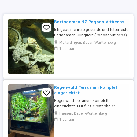
Bartagamen NZ Pogona Vitticeps
Ich gebe mehrere gesunde und futterfeste
Bartagamen-Jungtiere (Pogona vitticeps)
aus eigener Nachzucht in
Malterdingen, Baden-Württemberg
verantwortungsvolle Hände ab. Die Tiere: -
1 Januar
gesund und aktiv -fressen selbstständig
Lebendfutter sowie Grünfutter -an den
Umgang mit Menschen gewöhnt -mit
schöner Zeichnung und individueller
Färbung Die ...
Regenwald Terrarium komplett
eingerichtet
Regenwald Terrarium komplett
eingerichtet- Nur für Selbstabholer
Herkunftsbestätigung-Züchternachweis
Hausen, Baden-Württemberg
vorhanden! Verkaufe wegen Umzug
1 Januar
komplett eingerichtetes Regenwald
Terrarium mit 3 Dentrobate tincorius
azureus. Einrichtung ist 2 Jahre im Betrieb.