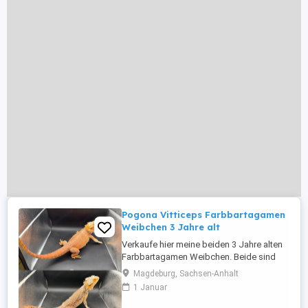
Pogona Vitticeps Farbbartagamen
Weibchen 3 Jahre alt
Verkaufe hier meine beiden 3 Jahre alten
Farbbartagamen Weibchen. Beide sind
super lieb und zutraulich :) Fressen beide
Magdeburg, Sachsen-Anhalt
liebend gerne und mögen das Baden.
1 Januar
Leider muss ich von beiden nach langem
Überlegen trennen, da Sie mit meinen