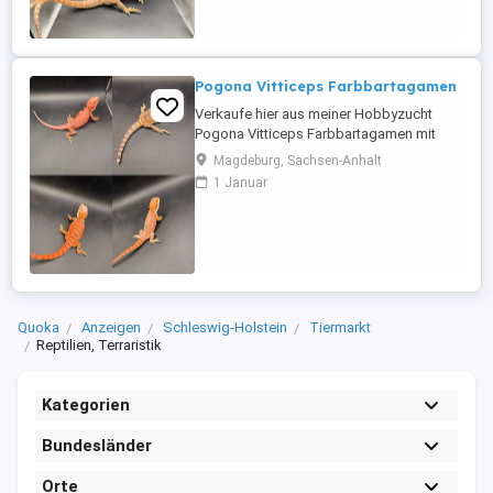
beiden anderen Weibchen nicht ganz so
harmonieren, das sie sehr territorial ...
Pogona Vitticeps Farbbartagamen
Verkaufe hier aus meiner Hobbyzucht
Pogona Vitticeps Farbbartagamen mit
Schlupf vom 05.05.2026 Sie sind jetzt alle
Magdeburg, Sachsen-Anhalt
12 Wochen alt und nun Abgabebereit :)
1 Januar
Sie sind alle Futterfest (verschiedener
Salat, Heimchen, Mehlwürmer & Pinky
Maden) & sie bekommen ebenfalls ihre
Vitamine. Alle Bartagmen sind noch ...
Quoka
Anzeigen
Schleswig-Holstein
Tiermarkt
Reptilien, Terraristik
Kategorien
Bundesländer
Orte