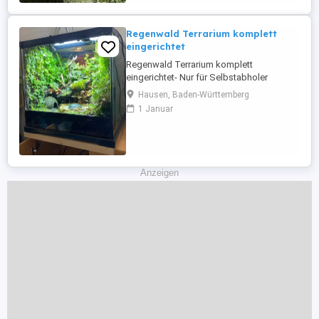
Färbung Die ...
Regenwald Terrarium komplett
eingerichtet
Regenwald Terrarium komplett
eingerichtet- Nur für Selbstabholer
Herkunftsbestätigung-Züchternachweis
Hausen, Baden-Württemberg
vorhanden! Verkaufe wegen Umzug
1 Januar
komplett eingerichtetes Regenwald
Terrarium mit 3 Dentrobate tincorius
azureus. Einrichtung ist 2 Jahre im Betrieb.
-Eco Terra Tree Frog Terrarium -
Tageslicht Arcadia ...
Anzeigen