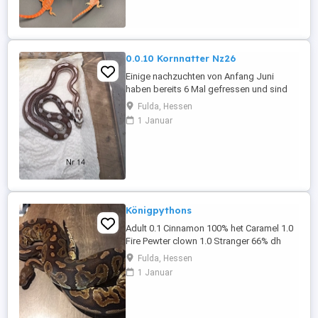
Maden) & sie bekommen ebenfalls ihre
Vitamine. Alle Bartagmen sind noch ...
0.0.10 Kornnatter Nz26
Einige nachzuchten von Anfang Juni
haben bereits 6 Mal gefressen und sind
abgabebereit. Geschlechter sind noch
Fulda, Hessen
nicht bei allen bestimmt. Verpaarung Coral
1 Januar
Anery Tessera Stripe x Ghost Pewter
motley 1 - Anery Tessera Motley 4 - Anery
Tessera Motley 5 - Anery Motley 6 - Anery
Tessera Motley 7 - Anery ...
Königpythons
Adult 0.1 Cinnamon 100% het Caramel 1.0
Fire Pewter clown 1.0 Stranger 66% dh
Clown, Monsoon Subadult 0.1 Enchi Fire
Fulda, Hessen
Pinstripe 1.0 Pastel Banana Clown 100%
1 Januar
het pied female maker Alle Papiere und
Herkunftsnachweise vorhanden! Preise
gerne auf Anfrage. Übergabe auf Messen
wie Gießen, Frankfurt ...