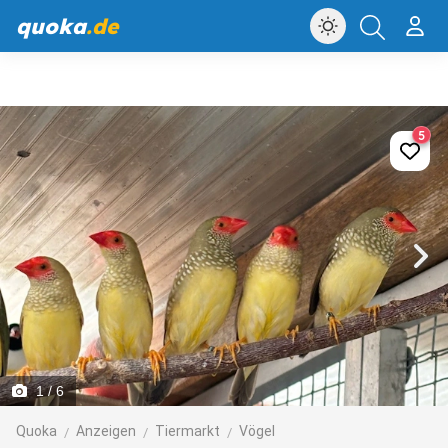
quoka
.de
5
1
/ 6
Quoka
Anzeigen
Tiermarkt
Vögel