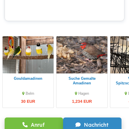
Gouldamadinen
Suche Gemalte
Ve
Amadinen
Spitzs
Belm
Hagen
30 EUR
1,234 EUR
Anruf
Nachricht