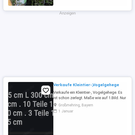
eignen sich zur täglichen Fütterung zur
freien Aufnahme. ...
Anzeigen
Verkaufe Kleintier-,Vogelgehege
Verkaufe ein Kleintier-, Vogelgehege. Es
ist schon zerlegt. Maße wie auf 1.Bild. Nur
an Selbstabholer. Bitte nur auf WhatsApp
Großmehring, Bayern
oder Email kontaktieren.
1 Januar