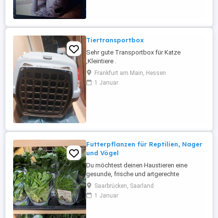
Tiertransportbox
Sehr gute Transportbox für Katze
,Kleintiere .
Frankfurt am Main, Hessen
1 Januar
Futterpflanzen für Reptilien, Nager
und Vögel
Du möchtest deinen Haustieren eine
gesunde, frische und artgerechte
Abwechslung bieten? Ich verkaufe
Saarbrücken, Saarland
verschiedene, hochwertige Futterpflanzen
1 Januar
der bekannten Marke Golli-Thek
Golliwoog. Alle Pflanzen sind reich an
Vitaminen sowie Mineralstoffen und