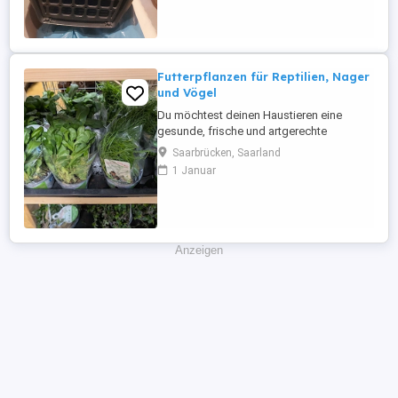
Futterpflanzen für Reptilien, Nager
und Vögel
Du möchtest deinen Haustieren eine
gesunde, frische und artgerechte
Abwechslung bieten? Ich verkaufe
Saarbrücken, Saarland
verschiedene, hochwertige Futterpflanzen
1 Januar
der bekannten Marke Golli-Thek
Golliwoog. Alle Pflanzen sind reich an
Vitaminen sowie Mineralstoffen und
eignen sich zur täglichen Fütterung zur
freien Aufnahme. ...
Anzeigen