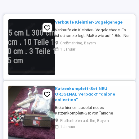
Verkaufe Kleintier-,Vogelgehege
Verkaufe ein Kleintier-, Vogelgehege. Es
ist schon zerlegt. Maße wie auf 1.Bild. Nur
an Selbstabholer. Bitte nur auf WhatsApp
Großmehring, Bayern
oder Email kontaktieren.
1 Januar
Katzenkomplett-Set NEU
ORIGINAL verpackt "anione
collection"
Biete hier ein absolut neues
Katzenkomplett-Set von "anione
collection" noch in der
Pfaffenhofen a.d. Ilm, Bayern
Originalverpackung( mit Anhänger) sehr
1 Januar
umfangreich. für 150,-- Euro *
Trinkbrunnen von Catit * Spielangel *