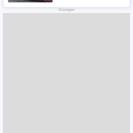
Porzellantopf * 2 Nature s Miracle Urine
Remover * 3 x Kratzpappe * Duft
Anzeigen
Beruhigungskissen * und jede Menge ...