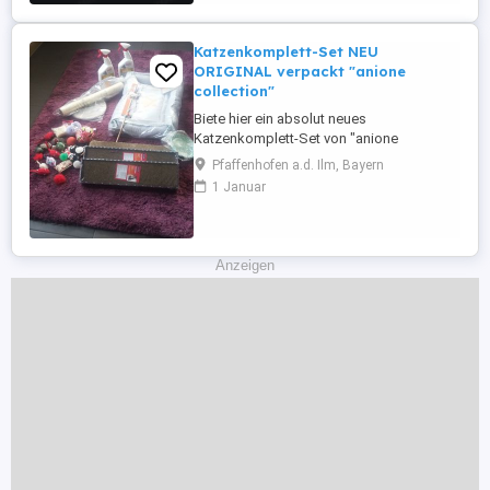
Katzenkomplett-Set NEU
ORIGINAL verpackt "anione
collection"
Biete hier ein absolut neues
Katzenkomplett-Set von "anione
collection" noch in der
Pfaffenhofen a.d. Ilm, Bayern
Originalverpackung( mit Anhänger) sehr
1 Januar
umfangreich. für 150,-- Euro *
Trinkbrunnen von Catit * Spielangel *
Porzellantopf * 2 Nature s Miracle Urine
Remover * 3 x Kratzpappe * Duft
Anzeigen
Beruhigungskissen * und jede Menge ...