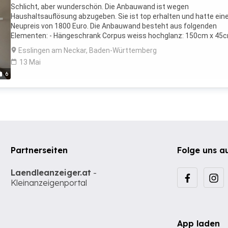
Schlicht, aber wunderschön. Die Anbauwand ist wegen
Haushaltsauflösung abzugeben. Sie ist top erhalten und hatte ein
Neupreis von 1800 Euro. Die Anbauwand besteht aus folgenden
Elementen: - Hängeschrank Corpus weiss hochglanz: 150cm x 45c
34cm (BxHxT), Linkes Fach innen 95 cm breit, rechtes Fach 48cm -
Esslingen am Neckar, Baden-Württemberg
Hängeboden, oben rechtes Element 150cm x 3,8cm x 22cm (BxHxT
13 Mai
Front Hochglanz schwarz: 150cm x 44,8cm x 34cm (BxHxT) - Zwei
6
Schubkästen: 150cm x 20cm x 48 cm (BxHxT), die Innenmaße der
Schubkäsen sind 70cm Breite Nur gegen Abholung und bitte haben
Verständnis, dass wir das Möbelstück nur als Einheit verkaufen. Di
Anbauwand ist aufgrund der geteilten Elemente sehr gut zu trage
und zu transportieren. Die Wohnung befindet sich zudem im EG und
gut zugänglich.
Partnerseiten
Folge uns a
Laendleanzeiger.at
-
Kleinanzeigenportal
App laden