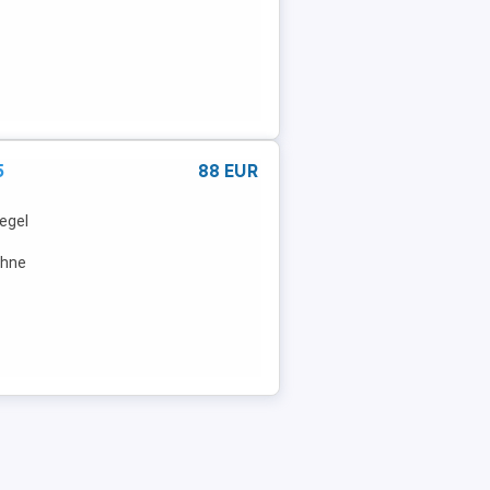
5
88 EUR
iegel
ohne