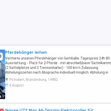
Pferdehänger leihen
Vermiete unseren Pferdehänger von Gemballa. Tagespreis 24h 80
Ausstattung: - Platz für 2 Pferde - mit abschließbarer Sattelkam
(2 Sattelplätze und 3 Trensenhalter) - 100 km h Zulassung
Abholungszeiten nach Absprache individuell möglich. Abholung in
14548 Schwielowsee OT Geltow. Bei längerer ...
Potsdam, Brandenburg, 14482
6 August
5
Navee UT5 Max All-Terrain-Elektroroller für
1