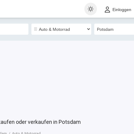
t
Gewerblich
Sortieren nach
Einloggen
21572
kaufen oder verkaufen in Potsdam
sdam
Auto & Motorrad