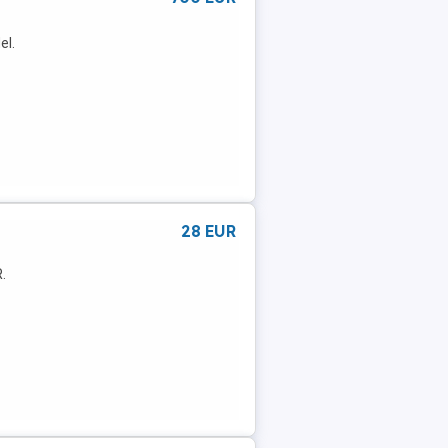
el.
28 EUR
.