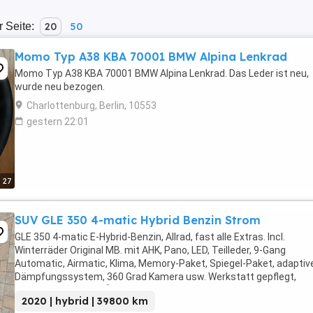
r Seite:
20
50
Momo Typ A38 KBA 70001 BMW Alpina Lenkrad
Momo Typ A38 KBA 70001 BMW Alpina Lenkrad. Das Leder ist neu,
wurde neu bezogen.
Charlottenburg, Berlin, 10553
gestern 22:01
27
SUV GLE 350 4-matic Hybrid Benzin Strom
GLE 350 4-matic E-Hybrid-Benzin, Allrad, fast alle Extras. Incl.
Winterräder Original MB. mit AHK, Pano, LED, Teilleder, 9-Gang
Automatic, Airmatic, Klima, Memory-Paket, Spiegel-Paket, adaptiv
Dämpfungssystem, 360 Grad Kamera usw. Werkstatt gepflegt,
Garagenfahrzeug, TÜV 12 2027 Anfang Nov. 2026 ...
2020 | hybrid | 39800 km