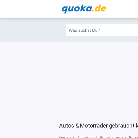
quoka
.de
Alle
Priva
Filter
3
23942
2370
Autos & Motorräder gebraucht 
Quoka
Anzeigen
Brandenburg
Pot