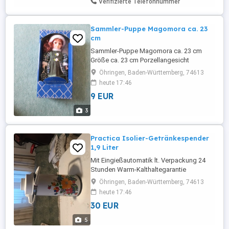
Verifizierte Telefonnummer
Sammler-Puppe Magomora ca. 23
cm
Sammler-Puppe Magomora ca. 23 cm
Größe ca. 23 cm Porzellangesicht
handbemalt Porzellanhände
Öhringen, Baden-Württemberg, 74613
Porzellanfüsse von Hand genähte Kleider
heute 17:46
jede Puppe ist ein Unikat Puppe stand im
9 EUR
Originalkarton in einer Vitrine und ist nicht
bespielt. Ich verkaufe bei Quoka als
3
Privatperson, wegen der
Gesetzesbestimmungen ...
Practica Isolier-Getränkespender
1,9 Liter
Mit Eingießautomatik lt. Verpackung 24
Stunden Warm-Kalthaltegarantie
drehbares Unterteil ermöglicht Eingießen
Öhringen, Baden-Württemberg, 74613
ohne anzuheben Gut erhalten Ich verkaufe
heute 17:46
bei Quoka als Privatperson, wegen der
30 EUR
Gesetzesbestimmungen erfolgt der
Verkauf unter Ausschluss jeglicher
5
Gewährleistung, Garantie und Rücknahme.