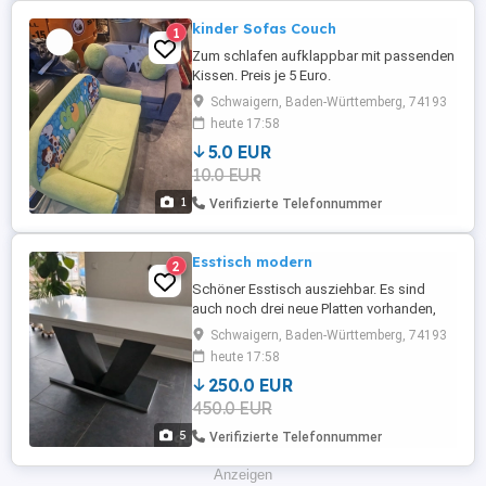
kinder Sofas Couch
1
Zum schlafen aufklappbar mit passenden
Kissen. Preis je 5 Euro.
Schwaigern, Baden-Württemberg, 74193
heute 17:58
5.0 EUR
10.0 EUR
1
Verifizierte Telefonnummer
Esstisch modern
2
Schöner Esstisch ausziehbar. Es sind
auch noch drei neue Platten vorhanden,
neu verpackt. Hallo Entschuldigung falls
Schwaigern, Baden-Württemberg, 74193
ich nicht auf Nachrichten reagiere. es zeigt
heute 17:58
aktuell 6 ungelesene Nahrichten in der
250.0 EUR
Übersicht an aber leider unter Nachrichten
450.0 EUR
ist alles leer. Hoffe das Problem wird
durch Quoka ...
5
Verifizierte Telefonnummer
Anzeigen