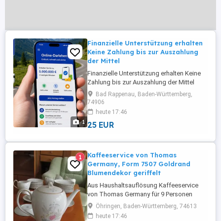
Finanzielle Unterstützung erhalten
Keine Zahlung bis zur Auszahlung
der Mittel
Finanzielle Unterstützung erhalten Keine
Zahlung bis zur Auszahlung der Mittel
Erhalten Sie finanzielle Unterstützung,
Bad Rappenau, Baden-Württemberg,
ohne im Voraus etwas zu bezahlen. Es
74906
fallen keinerlei Kosten an, bis die
heute 17:46
bewilligten Gelder erfolgreich auf Ihr
1
25 EUR
Konto überwiesen wurden.
Kaffeeservice von Thomas
1
Germany, Form 7507 Goldrand
Blumendekor geriffelt
Aus Haushaltsauflösung Kaffeeservice
von Thomas Germany für 9 Personen
bestehend aus 9 Kuchentellern 9
Öhringen, Baden-Württemberg, 74613
Untertassen 9 Tassen 1 Kaffeekanne 1
heute 17:46
Milchkanne Habe keine größeren Mängel