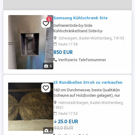
Samsung Kühlschrank Site
1
GefrierenSide-by-Side
KühlschränkeStand Side-by-
SidesRS90F67BETEF Samsung
Schwaigern, Baden-Württemberg, 74193
RS90F67BETEF Stand Side-by-Side
heute 17:58
Kombination, 91,2 cm breit, 614 L,
850 EUR
NoFrost+, Wasseranschluss, WiFi, Eis-
und Wasserspender, Edelstahloptik Die
Verifizierte Telefonnummer
Klappe des Eiswürfelfachs schließt lässt
5
denke Luft rein. Muss man immer wieder
abtauen. ...
15 Rundballen Stroh zu verkaufen
160 cm Durchmesser, beste Qualität(in
Scheune auf Holzboden gelagert), nur
Abholung. 25 EUR pro Ballen
Helmstadt-Bargen, Baden-Württemberg,
74921
heute 17:52
25.0 EUR
40.0 EUR
2