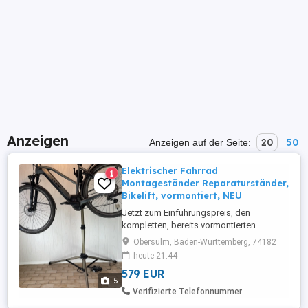
Anzeigen
20
50
Anzeigen auf der Seite:
Elektrischer Fahrrad
1
Montageständer Reparaturständer,
Bikelift, vormontiert, NEU
Jetzt zum Einführungspreis, den
kompletten, bereits vormontierten
elektrischen Bikelift. Der Bikelift ist
Obersulm, Baden-Württemberg, 74182
rückenschonend, komfortabel,
heute 21:44
professionell. Wer regelmäßig an
579 EUR
Fahrrädern arbeitet, weiß: das Heben und
5
Halten der Bikes in optimaler Arbeitshöhe
Verifizierte Telefonnummer
ist anstrengend und ungesund.Geeignet