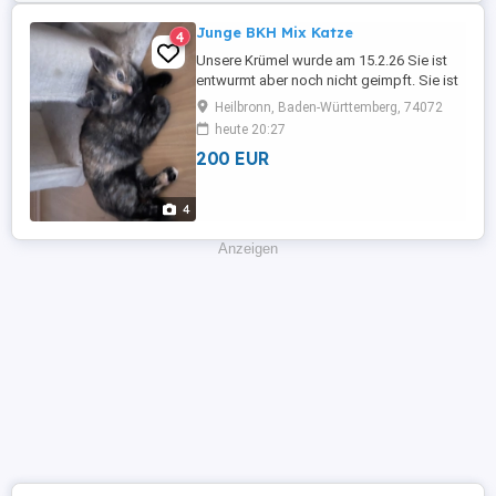
für alle Arten ...
Junge BKH Mix Katze
4
Unsere Krümel wurde am 15.2.26 Sie ist
entwurmt aber noch nicht geimpft. Sie ist
sehr verspielt und spielt gerne mit Bällen.
Heilbronn, Baden-Württemberg, 74072
Bei weiteren Fragen, gerne melden.
heute 20:27
200 EUR
4
Anzeigen