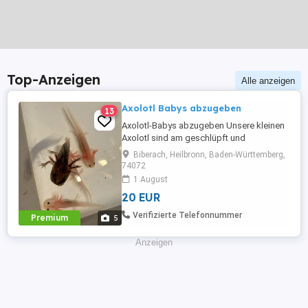
Top-Anzeigen
Alle anzeigen
Axolotl Babys abzugeben
13
Axolotl-Babys abzugeben Unsere kleinen
Axolotl sind am geschlüpft und
entwickeln sich prächtig. Die Tiere
Biberach, Heilbronn, Baden-Württemberg,
wachsen bei uns artgerecht und mit viel
74072
Liebe auf. Sie werden regelmäßig
1 August
gefüttert und sorgfältig beobachtet. Infos:
20 EUR
* Schlupfdatum: * Axolotl-Babys in
verschiedenen Farben Varianten * ...
Verifizierte Telefonnummer
Premium
5
Anzeigen