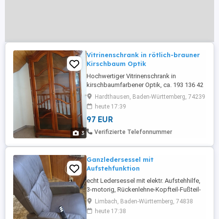
Vitrinenschrank in rötlich-brauner
Kirschbaum Optik
Hochwertiger Vitrinenschrank in
kirschbaumfarbener Optik, ca. 193 136 42
cm. guter Zustand, verglaste Front und
Hardthausen, Baden-Württemberg, 74239
Seiten, ideal für Geschirr, Gläser oder
heute 17:39
Sammlerstücke. Maße: Breite hinten
97 EUR
ca.136 cm Breite vorne 97 cm Tiefe
ca. 42 cm Höhe rechts links 183 cm
Verifizierte Telefonnummer
3
Höhe Mitte ...
Ganzledersessel mit
Aufstehfunktion
echt Ledersessel mit elektr. Aufstehhilfe,
3-motorig, Rückenlehne-Kopfteil-Fußteil-
Aufstehhilfe extra verstellbar, In
Limbach, Baden-Württemberg, 74838
Grundstellung rollbar, in Aufstehfunktion
heute 17:38
festgestellt und starr. Neupreis 1980 E,