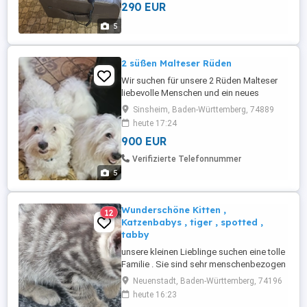
290 EUR
tadelloser Zustand. Für 290 E zu verkaufen
in 74838 Limbach Transporthilfe möglich.
5
2 süßen Malteser Rüden
Wir suchen für unsere 2 Rüden Malteser
liebevolle Menschen und ein neues
Zuhause voller Liebe und Zuneigung. Die
Sinsheim, Baden-Württemberg, 74889
beiden Welpen sind am 12.12.2025
heute 17:24
geboren. Die Welpen leben gemeinsam
900 EUR
mit beiden Elterntieren, die reinrassig, sehr
lieb und freundlich sind. Sind komplett
Verifizierte Telefonnummer
geimpft und gechipt und vom Tierarzt ...
5
Wunderschöne Kitten ,
12
Katzenbabys , tiger , spotted ,
tabby
unsere kleinen Lieblinge suchen eine tolle
Familie . Sie sind sehr menschenbezogen
und liebevoll aufgewachsen mit ihrer
Neuenstadt, Baden-Württemberg, 74196
Katzenmama - siehe Bild -. Die Kitten sind
heute 16:23
stubenrein , mehrfach entwurmt , fressen