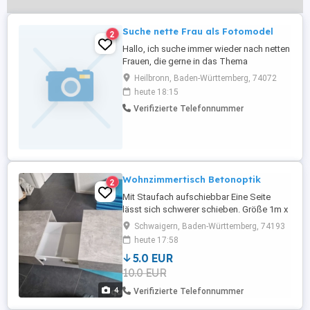
Suche nette Frau als Fotomodel
2
Hallo, ich suche immer wieder nach netten
Frauen, die gerne in das Thema
Fotoshooting hinein schnuppern wollen.
Heilbronn, Baden-Württemberg, 74072
Gerne kannst du natürlich auch schon
heute 18:15
Erfahrung haben. Ich bin kein
Verifizierte Telefonnummer
ausgebildeter Fotograf. Ich mache aber
sehr gerne Fotos und würde mich eher als
angehender Hobbyfotograf bezeichnen.
Was ...
Wohnzimmertisch Betonoptik
2
Mit Staufach aufschiebbar Eine Seite
lässt sich schwerer schieben. Größe 1m x
60cm und 40cm hoch nur Abholung
Schwaigern, Baden-Württemberg, 74193
heute 17:58
5.0 EUR
10.0 EUR
4
Verifizierte Telefonnummer