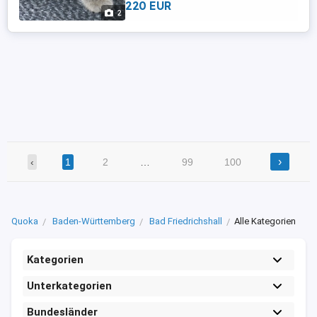
220 EUR
Trockenfutter und Dosenfutter und trinken
2
Wasser. Verschmust , neugierig , aktiv und
verspielt ...
›
‹
1
2
…
99
100
Quoka
Baden-Württemberg
Bad Friedrichshall
Alle Kategorien
Kategorien
Unterkategorien
Bundesländer