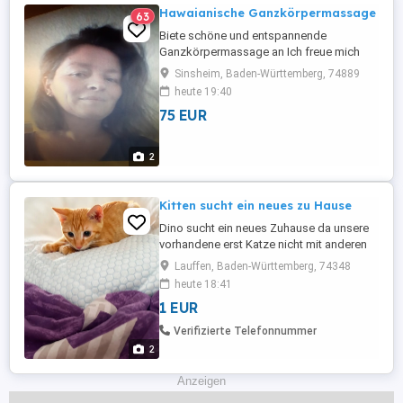
Hawaianische Ganzkörpermassage
63
Biete schöne und entspannende
Ganzkörpermassage an Ich freue mich
auf Ihren Besuch in gemütlicher und
Sinsheim, Baden-Württemberg, 74889
freundlicher Atmosphäre Privates Studio
heute 19:40
bitte nur per telefon oder sms
75 EUR
kontaktieren
2
Kitten sucht ein neues zu Hause
Dino sucht ein neues Zuhause da unsere
vorhandene erst Katze nicht mit anderen
Katzen verträglich ist. Dino kuschelt gerne
Lauffen, Baden-Württemberg, 74348
mit seiner Bezugs Person fremde
heute 18:41
Menschen meidet er eher er ist sehr aktiv
1 EUR
und spielt gerne mit anderen Hunden und
Katzen kommt er gut zurecht bei Kindern
Verifizierte Telefonnummer
kommt es immer auf das ...
2
Anzeigen