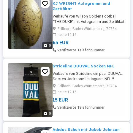
KJ WRIGHT Autogramm und
Zertifikat
Verkaufe von Wilson Golden Football
"THE DUKE" mit Autogramm und Zertifikat
von KJ Wright !! PRIVAT KAUF - KEINE
Fellbach, Baden-Württemberg, 70734
GARANTIE ODER RÜCKNAHME !!
heute 12:16
65 EUR
5
Verifizierte Telefonnummer
Strideline DUUVAL Socken NFL
Verkaufe von Strideline ein paar DUUVAL
Socken Jacksonville Jaguars NFL !!
PRIVAT KAUF - KEINE GARANTIE ODER
Fellbach, Baden-Württemberg, 70734
RÜCKNAHME !!
heute 12:16
15 EUR
Verifizierte Telefonnummer
5
Adidas Schuh mit Jakob Johnson