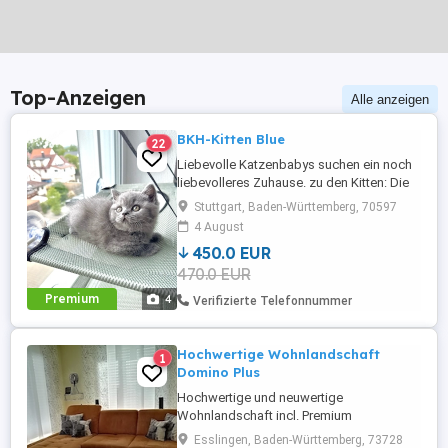
Top-Anzeigen
Alle anzeigen
BKH-Kitten Blue
22
Liebevolle Katzenbabys suchen ein noch
liebevolleres Zuhause. zu den Kitten: Die
Kitten sind Abholbereit. Dazu sind Sie 2
Stuttgart, Baden-Württemberg, 70597
mal entwurmt, sozialisiert, verspielt und
4 August
Stubenrein. Die kleinen sind total
450.0 EUR
verschmust und lieben den Kontakt zu
470.0 EUR
Menschen. 1. Kitten, kurzhaarig, orangene
Augenfarbe und eine ...
Premium
4
Verifizierte Telefonnummer
Hochwertige Wohnlandschaft
1
Domino Plus
Hochwertige und neuwertige
Wohnlandschaft incl. Premium
Fleckenschutz, Farbe Curry, B H T 250 85
Esslingen, Baden-Württemberg, 73728