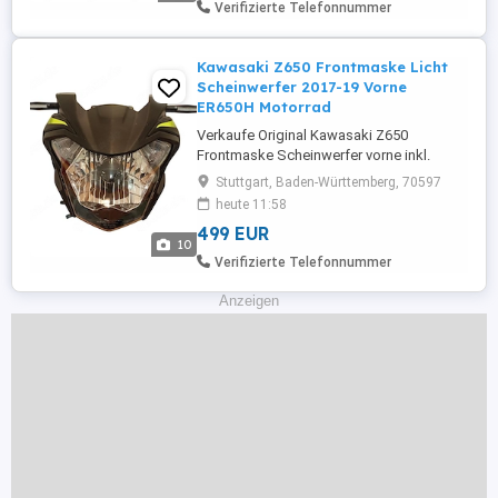
nirgends Verschmutzungen oder
Verifizierte Telefonnummer
Beschädigungen. Reifen ist ein Michelin ...
Kawasaki Z650 Frontmaske Licht
Scheinwerfer 2017-19 Vorne
ER650H Motorrad
Verkaufe Original Kawasaki Z650
Frontmaske Scheinwerfer vorne inkl.
Verkleidungen und LED-Blinkern (mit E-
Stuttgart, Baden-Württemberg, 70597
Nummer). Laut Teilekatalog passgenau
heute 11:58
für Baujahre 2017 2019 (ER650H).
499 EUR
Scheinwerfer hat vor Ausbau ohne
10
Probleme funktioniert. Alle Stecker und
Verifizierte Telefonnummer
Halterungen in Ordnung. Verkauf erfolgt
nur komplett. Daten ...
Anzeigen