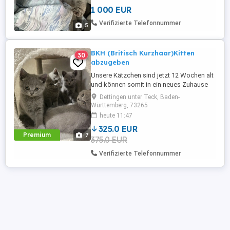
Familie auf und sind bestens sozialisiert.
1 000 EUR
Sie kennen Kinder, Hunde sowie
Alltagsgeräusche und entwickeln sich zu
Verifizierte Telefonnummer
5
verschmusten, ...
BKH (Britisch Kurzhaar)Kitten
30
abzugeben
Unsere Kätzchen sind jetzt 12 Wochen alt
und können somit in ein neues Zuhause
umziehen. Es sind nur noch 2 Mädels da.
Dettingen unter Teck, Baden-
Sie sind gesund, stubenrein, sehr verspielt
Württemberg, 73265
und fressen natürlich selbständig :-) Bei
heute 11:47
uns werden sie als reine Hauskatzen
325.0 EUR
gehalten! Bei Übergabe sind sie auch
Premium
7
375.0 EUR
entwurmt! Bei Interesse ...
Verifizierte Telefonnummer