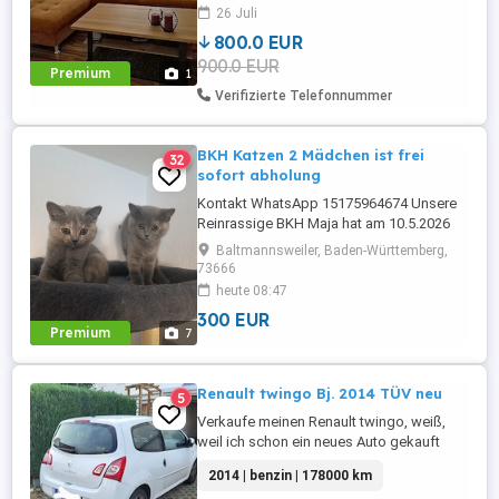
190 cm, Sitztiefenverstellung der zwei
26 Juli
Einzelsitze, Sitzpolsterung Federkern,
800.0 EUR
Rücken Originalbezug. Farbe erscheint im
900.0 EUR
Original heller. Nur gegen Barzahlung und
Premium
1
Selbstabholung aus dem Erdgeschoss
Verifizierte Telefonnummer
BKH Katzen 2 Mädchen ist frei
32
sofort abholung
Kontakt WhatsApp 15175964674 Unsere
Reinrassige BKH Maja hat am 10.5.2026
wundervolle Kitten zur Welt gebracht.
Baltmannsweiler, Baden-Württemberg,
Papa ist ein Reinrassiger BKH Farbe Grau.
73666
Mamakatze und Papakatze sind reine
heute 08:47
Hauskatzen und werden ärtzlich
300 EUR
untersucht,sind gesund und es liegen
Premium
7
keine Krankheiten vor. Alle Kitten sind
super ...
Renault twingo Bj. 2014 TÜV neu
5
Verkaufe meinen Renault twingo, weiß,
weil ich schon ein neues Auto gekauft
habe und es nicht mehr brauche. Er fährt
2014 | benzin | 178000 km
tadellos, sehr zuverlässiges Auto, bin sehr