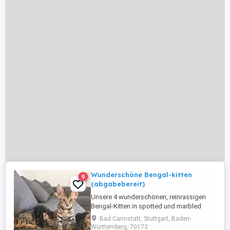
Wunderschöne Bengal-kitten
9
(abgabebereit)
Unsere 4 wunderschönen, reinrassigen
Bengal-Kitten in spotted und marbled
suchen ab sofort ein liebevolles neues
Bad Cannstatt, Stuttgart, Baden-
Zuhause. Geboren am 02.05.26. Bei ihrem
Württemberg, 70173