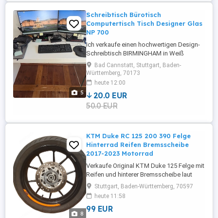
Schreibtisch Bürotisch
Computertisch Tisch Designer Glas
NP 700
Ich verkaufe einen hochwertigen Design-
Schreibtisch BIRMINGHAM in Weiß
Hochglanz mit elegantem Glasstandfuß.
Bad Cannstatt, Stuttgart, Baden-
Der Schreibtisch überzeugt durch sein
Württemberg, 70173
modernes, minimalistisches Design und
heute 12:00
ist ein echter Blickfang im Homeoffice,
5
20.0 EUR
Büro oder Arbeitszimmer. Der Neupreis
50.0 EUR
lag bei über 700 Hier der Tisch ...
KTM Duke RC 125 200 390 Felge
Hinterrad Reifen Bremsscheibe
2017-2023 Motorrad
Verkaufe Original KTM Duke 125 Felge mit
Reifen und hinterer Bremsscheibe laut
Teilekatalog passgenau für Baujahre 2017
Stuttgart, Baden-Württemberg, 70597
2020, kompatibel mit (wahrscheinlich)
heute 11:58
2021 2023 und auch weiteren Modellen.
99 EUR
Felge wurde gründlich gereinigt und hat
8