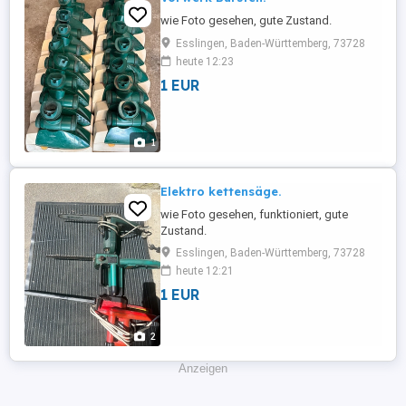
wie Foto gesehen, gute Zustand.
Esslingen, Baden-Württemberg, 73728
heute 12:23
1 EUR
1
Elektro kettensäge.
wie Foto gesehen, funktioniert, gute
Zustand.
Esslingen, Baden-Württemberg, 73728
heute 12:21
1 EUR
2
Anzeigen