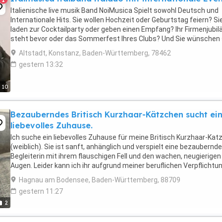
Italienische live musik Band NoiMusica Spielt sowohl Deutsch und
Internationale Hits. Sie wollen Hochzeit oder Geburtstag feiern? Si
laden zur Cocktailparty oder geben einen Empfang? Ihr Firmenjubi
steht bevor oder das Sommerfest Ihres Clubs? Und Sie wünschen 
dazu Musik, die diesem besonderen ...
Altstadt, Konstanz, Baden-Württemberg, 78462
gestern 13:32
10
Bezauberndes Britisch Kurzhaar-Kätzchen sucht ei
liebevolles Zuhause.
Ich suche ein liebevolles Zuhause für meine Britisch Kurzhaar-Kat
(weiblich). Sie ist sanft, anhänglich und verspielt eine bezaubernde
Begleiterin mit ihrem flauschigen Fell und den wachen, neugierigen
Augen. Leider kann ich ihr aufgrund meiner beruflichen Verpflichtu
nicht die tägliche Aufmerksamkeit ...
Hagnau am Bodensee, Baden-Württemberg, 88709
gestern 11:27
2