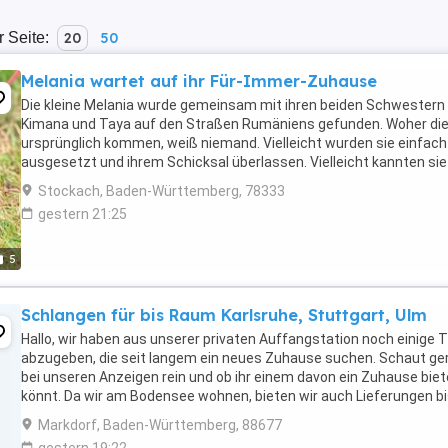
r Seite:
20
50
Melania wartet auf ihr Für-Immer-Zuhause
Die kleine Melania wurde gemeinsam mit ihren beiden Schwestern
Kimana und Taya auf den Straßen Rumäniens gefunden. Woher die
ursprünglich kommen, weiß niemand. Vielleicht wurden sie einfach
ausgesetzt und ihrem Schicksal überlassen. Vielleicht kannten sie
aber auch nie etwas anderes als das Leben ...
Stockach, Baden-Württemberg, 78333
gestern 21:25
5
Schlangen für bis Raum Karlsruhe, Stuttgart, Ulm
Hallo, wir haben aus unserer privaten Auffangstation noch einige T
abzugeben, die seit langem ein neues Zuhause suchen. Schaut ge
bei unseren Anzeigen rein und ob ihr einem davon ein Zuhause bie
könnt. Da wir am Bodensee wohnen, bieten wir auch Lieferungen b
Karlsruhe, Stuttgart oder Ulm ...
Markdorf, Baden-Württemberg, 88677