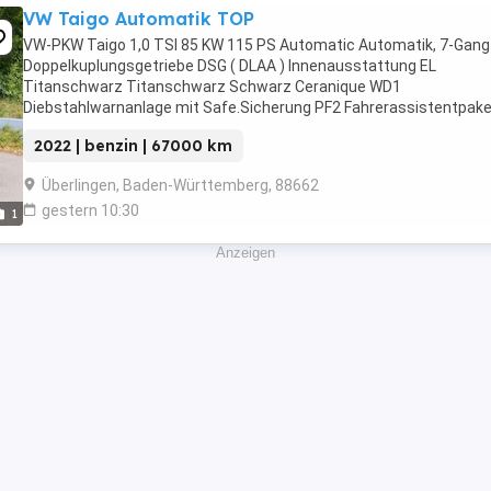
VW Taigo Automatik TOP
VW-PKW Taigo 1,0 TSI 85 KW 115 PS Automatic Automatik, 7-Gang
Doppelkuplungsgetriebe DSG ( DLAA ) Innenausstattung EL
Titanschwarz Titanschwarz Schwarz Ceranique WD1
Diebstahlwarnanlage mit Safe.Sicherung PF2 Fahrerassistentpak
inkl. Park Assist Q42 Ganzjahresreifen 205 60 R 16 WLA Licht-und-
2022 | benzin | 67000 km
Sicht-Paket ...
Überlingen, Baden-Württemberg, 88662
gestern 10:30
1
Anzeigen