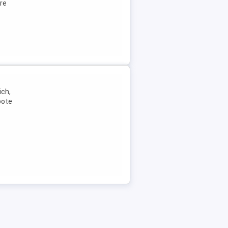
re
ich,
bote