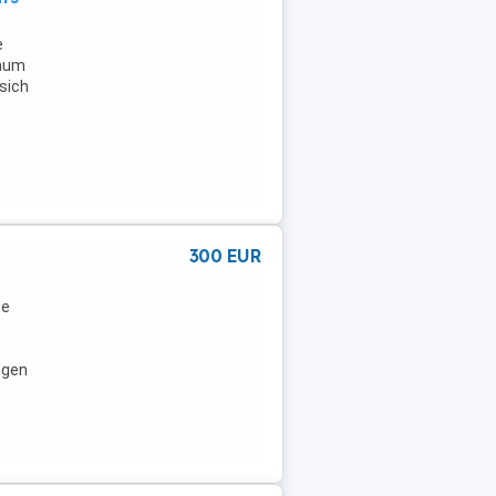
e
läum
sich
n
300 EUR
ze
ngen