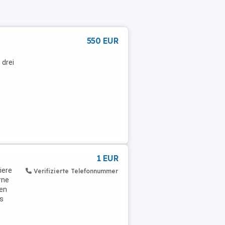
550 EUR
 drei
1 EUR
iere
Verifizierte Telefonnummer
rne
ten
is