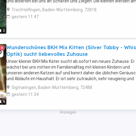
und arbeiten bei uns an Schafen und Ziegen. Die kleinen werden a
24.7 geimpft ...
Trochtelfingen, Baden-Württemberg, 72818
gestern 11:47
2
Wunderschönes BKH Mix Kitten (Silver Tabby - Whi
9
Optik) sucht liebevolles Zuhause
Unser kleiner BKH Mix Kater sucht ab sofort ein neues Zuhause. Er
wächst bei uns mitten im Familienalltag mit kleinen Kindern und
unseren anderen Katzen auf und kennt daher die üblichen Geräus
und Abläufe im Haushalt. Er ist sehr zutraulich, sehr neugierig und
verspielt. Besonders gerne ist er am ...
Sigmaringen, Baden-Württemberg, 72488
gestern 11:34
6
Anzeigen