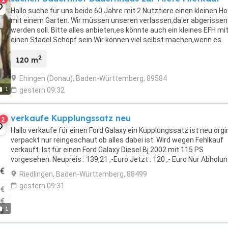
Hallo suche für uns beide 60 Jahre mit 2 Nutztiere einen kleinen Ho
mit einem Garten. Wir müssen unseren verlassen,da er abgerissen
werden soll. Bitte alles anbieten,es könnte auch ein kleines EFH mi
einen Stadel Schopf sein.Wir können viel selbst machen,wenn es
etwas zu richten gibt. Wir suchen ...
2
120 m
Ehingen (Donau), Baden-Württemberg, 89584
1
gestern 09:32
verkaufe Kupplungssatz neu
2
Hallo verkaufe für einen Ford Galaxy ein Kupplungssatz ist neu orgi
verpackt nur reingeschaut ob alles dabei ist. Wird wegen Fehlkauf
verkauft. Ist für einen Ford Galaxy Diesel Bj.2002 mit 115 PS
vorgesehen. Neupreis : 139,21 ,-Euro Jetzt : 120 ,- Euro Nur Abholu
und Barzahlung wird nicht versendet. ...
Riedlingen, Baden-Württemberg, 88499
gestern 09:31
1