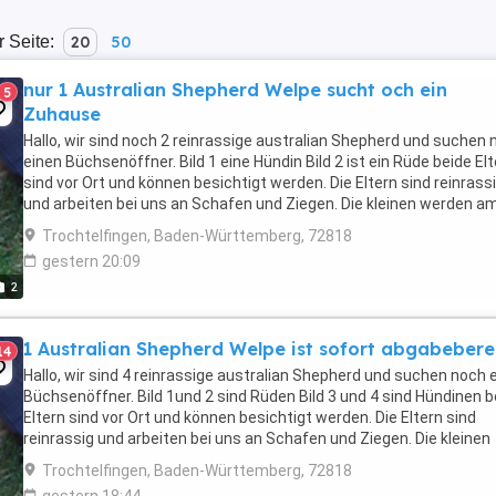
r Seite:
20
50
nur 1 Australian Shepherd Welpe sucht och ein
5
Zuhause
Hallo, wir sind noch 2 reinrassige australian Shepherd und suchen
einen Büchsenöffner. Bild 1 eine Hündin Bild 2 ist ein Rüde beide El
sind vor Ort und können besichtigt werden. Die Eltern sind reinrass
und arbeiten bei uns an Schafen und Ziegen. Die kleinen werden a
24.7 geimpft ...
Trochtelfingen, Baden-Württemberg, 72818
gestern 20:09
2
1 Australian Shepherd Welpe ist sofort abgabebere
14
Hallo, wir sind 4 reinrassige australian Shepherd und suchen noch 
Büchsenöffner. Bild 1und 2 sind Rüden Bild 3 und 4 sind Hündinen b
Eltern sind vor Ort und können besichtigt werden. Die Eltern sind
reinrassig und arbeiten bei uns an Schafen und Ziegen. Die kleinen
werden am 24.7 ...
Trochtelfingen, Baden-Württemberg, 72818