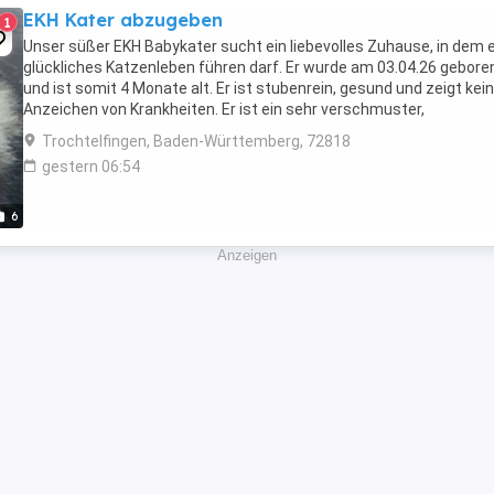
EKH Kater abzugeben
1
Unser süßer EKH Babykater sucht ein liebevolles Zuhause, in dem e
glückliches Katzenleben führen darf. Er wurde am 03.04.26 gebore
und ist somit 4 Monate alt. Er ist stubenrein, gesund und zeigt kei
Anzeichen von Krankheiten. Er ist ein sehr verschmuster,
menschenbezogener und verspielter kleiner ...
Trochtelfingen, Baden-Württemberg, 72818
gestern 06:54
6
Anzeigen