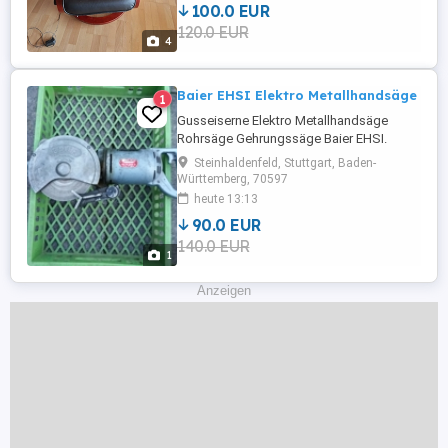
100.0 EUR
120.0 EUR
4
Baier EHSI Elektro Metallhandsäge
1
Gusseiserne Elektro Metallhandsäge
Rohrsäge Gehrungssäge Baier EHSI.
Gebraucht. Gebrauchsspuren vorhanden.
Steinhaldenfeld, Stuttgart, Baden-
Voll funktionsfähig.
Württemberg, 70597
heute 13:13
90.0 EUR
140.0 EUR
1
Anzeigen