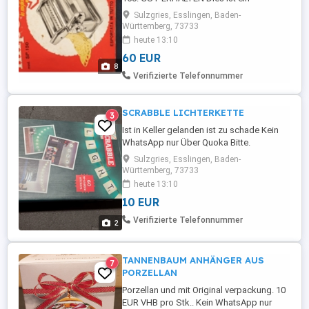
Privatverkauf kein Umtausch, keine
Sulzgries, Esslingen, Baden-
Rücknahme. Kein WhatsApp nur Über
Württemberg, 73733
Quoka Bitte.
heute 13:10
60 EUR
8
Verifizierte Telefonnummer
SCRABBLE LICHTERKETTE
3
Ist in Keller gelanden ist zu schade Kein
WhatsApp nur Über Quoka Bitte.
Sulzgries, Esslingen, Baden-
Württemberg, 73733
heute 13:10
10 EUR
Verifizierte Telefonnummer
2
TANNENBAUM ANHÄNGER AUS
7
PORZELLAN
Porzellan und mit Original verpackung. 10
EUR VHB pro Stk.. Kein WhatsApp nur