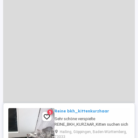
Reine bkh_kittenkurzhaar
5
Sehr schöne verspielte
REINE_BKH_KURZAAR_Kitten suchen sich
ein nettes freundliches zuhause. Alle sehr
Hailing, Göppingen, Baden-Württemberg,
schöne blaue Hellblau Augen Farben sehr
73033