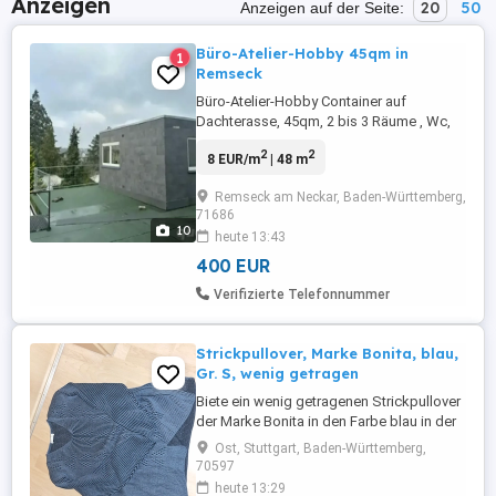
Anzeigen
20
50
Anzeigen auf der Seite:
Büro-Atelier-Hobby 45qm in
1
Remseck
Büro-Atelier-Hobby Container auf
Dachterasse, 45qm, 2 bis 3 Räume , Wc,
2
2
8 EUR/m
| 48 m
Remseck am Neckar, Baden-Württemberg,
71686
10
heute 13:43
400 EUR
Verifizierte Telefonnummer
Strickpullover, Marke Bonita, blau,
Gr. S, wenig getragen
Biete ein wenig getragenen Strickpullover
der Marke Bonita in den Farbe blau in der
Größe S an. Der Pullover hat einen V-
Ost, Stuttgart, Baden-Württemberg,
Ausschnitt und vorne ein Zopfmuster. Auf
70597
der Rückseite ist er gestreift, im unteren
heute 13:29