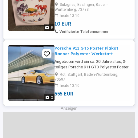
Über Quoka Bitte.
Sulzgries, Esslingen, Baden-
Württemberg, 73733
heute 13:10
10 EUR
8
Verifizierte Telefonnummer
Porsche 911 GT3 Poster Plakat
Banner Polyester Werkstatt
Angeboten wird ein ca. 20 Jahre altes, 3-
teiliges Porsche 911 GT3 Polyester Poster
Banner. Auf der Rückseite sind technische
Rot, Stuttgart, Baden-Württemberg,
Details vom Porsche 911 GT3 gelistet.
70597
Maße: Länge 170 cm, Breite: 3x70cm (210
heute 13:10
cm) Abholung und Besichtigung nach
555 EUR
Absprache möglich.
2
Anzeigen