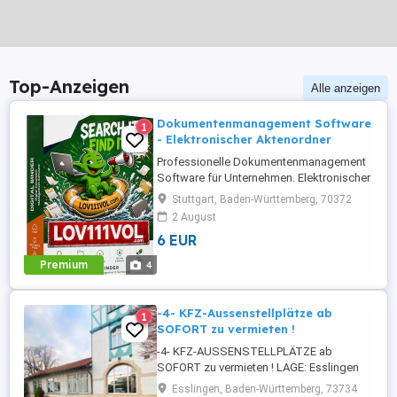
Top-Anzeigen
Alle anzeigen
Dokumentenmanagement Software
1
- Elektronischer Aktenordner
Professionelle Dokumentenmanagement
Software für Unternehmen. Elektronischer
Aktenordner zur sicheren
Stuttgart, Baden-Württemberg, 70372
Dokumentenverwaltung und
2 August
Dokumentenarchivierung. Schnell, einfach
6 EUR
und effizient.
Premium
4
-4- KFZ-Aussenstellplätze ab
1
SOFORT zu vermieten !
-4- KFZ-AUSSENSTELLPLÄTZE ab
SOFORT zu vermieten ! LAGE: Esslingen
am Neckar-Oberesslingen: Plochinger Str.
Esslingen, Baden-Württemberg, 73734