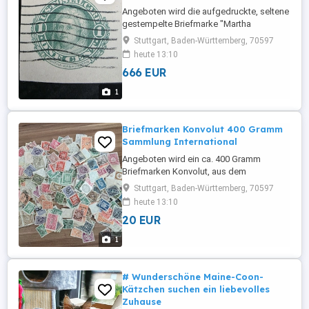
Angeboten wird die aufgedruckte, seltene
gestempelte Briefmarke "Martha
Washington". Besichtigung und Abholung
Stuttgart, Baden-Württemberg, 70597
nach Absprache möglich.
heute 13:10
666 EUR
1
Briefmarken Konvolut 400 Gramm
Sammlung International
Angeboten wird ein ca. 400 Gramm
Briefmarken Konvolut, aus dem
Deutschen Reich, DDR, International.
Stuttgart, Baden-Württemberg, 70597
Abholung nach Absprache möglich.
heute 13:10
20 EUR
1
# Wunderschöne Maine-Coon-
Kätzchen suchen ein liebevolles
Zuhause