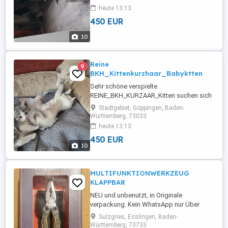
schönes Weiches glänzendes kurzhaar
heute 13:13
Fell mit Mustern und Flecken. Sie sind
450 EUR
sehr verspielt springen laufen und
schlafen sehr viel. Geboren sind die
10
kleinen ...
Reine
9
BKH_Kittenkurzhaar_Babyktten
Sehr schöne verspielte
REINE_BKH_KURZAAR_Kitten suchen sich
ein nettes freundliches zuhause. Alle sehr
Stadtgebiet, Göppingen, Baden-
schöne blaue Hellblau Augen Farben sehr
Württemberg, 73033
schönes Weiches glänzendes kurzhaar
heute 13:13
Fell mit Mustern und Flecken. Geboren
450 EUR
sind die kleinen Süße Babykitten am
10
26.04.2026 Weiblichkitten ? Männlichkitten
vorhanden. ...
MULTIFUNKTIONWERKZEUG
KLAPPBAR
NEU und unbenutzt, in Originale
verpackung. Kein WhatsApp nur Über
Quoka Bitte.
Sulzgries, Esslingen, Baden-
Württemberg, 73733