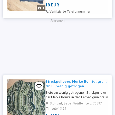
Bereich an den Seiten ist ein 10 cm Schlitz
18 EUR
und hat Schulterpolster drin. Der Pullover
1
besteht ...
Verifizierte Telefonnummer
Anzeigen
Strickpullover, Marke Bonita, grün,
Gr. L , wenig getragen
Biete ein wenig getragenen Strickpullover
der Marke Bonita in den Farben grün braun
in der Größe L an. Der Pullover hat einen
Stuttgart, Baden-Württemberg, 70597
dunkelgrünen Kragen und verschiedene
heute 13:29
Rautenmuster. Das Muster ist auf Vorder-