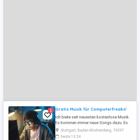
Gratis Musik für Computerfreaks!
1
Ich biete seit neuesten kostenlose Musik.
Es kommen immer neue Songs dazu. Es
geht um das Leben von Geeks. Download
Stuttgart, Baden-Württemberg, 70597
der MP3s - auf meiner Webseite! Viel
heute 13:24
Spaß beim Hören.