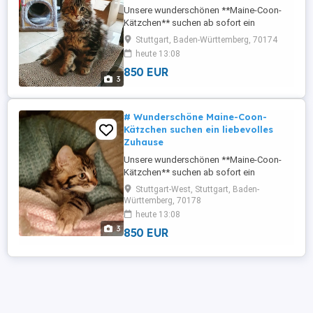
Unsere wunderschönen **Maine-Coon-
Kätzchen** suchen ab sofort ein
liebevolles und verantwortungsbewusstes
Stuttgart, Baden-Württemberg, 70174
Zuhause. Die Kleinen wachsen in einer
heute 13:08
familiären Umgebung auf, erhalten viel
850 EUR
Aufmerksamkeit und sind bestens
3
sozialisiert. Sie sind verspielt, verschmust
und an Kinder sowie andere Haustiere
gewöhnt. ### ...
# Wunderschöne Maine-Coon-
Kätzchen suchen ein liebevolles
Zuhause
Unsere wunderschönen **Maine-Coon-
Kätzchen** suchen ab sofort ein
liebevolles und verantwortungsbewusstes
Stuttgart-West, Stuttgart, Baden-
Zuhause. Die Kleinen wachsen in einer
Württemberg, 70178
familiären Umgebung auf, erhalten viel
heute 13:08
Aufmerksamkeit und sind bestens
3
850 EUR
sozialisiert. Sie sind verspielt, verschmust
und an Kinder sowie andere Haustiere
gewöhnt. ### ...