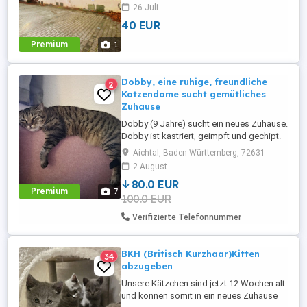
102, direkt neben Firma INDEX und etwa
26 Juli
150m vom Oberesslinger Bahnhof (S-
40 EUR
Bahn Richtung Stuttgart oder Plochingen)
entfernt - also Ideal z.B. für Pendler mit der
Premium
1
S1 in diese Richtungen. Die KFZ-
Stellplätze ...
Dobby, eine ruhige, freundliche
2
Katzendame sucht gemütliches
Zuhause
Dobby (9 Jahre) sucht ein neues Zuhause.
Dobby ist kastriert, geimpft und gechipt.
Sie ist unkompliziert, anspruchslos,
Aichtal, Baden-Württemberg, 72631
freundlich und angenehm gemütlich - ihr
2 August
Lieblingsplatz ist das Sofa. Fremden
80.0 EUR
gegenüber ist sie anfangs etwas
Premium
7
100.0 EUR
zurückhaltend, taut jedoch schnell auf und
sucht dann gern die Nähe ihrer ...
Verifizierte Telefonnummer
BKH (Britisch Kurzhaar)Kitten
34
abzugeben
Unsere Kätzchen sind jetzt 12 Wochen alt
und können somit in ein neues Zuhause