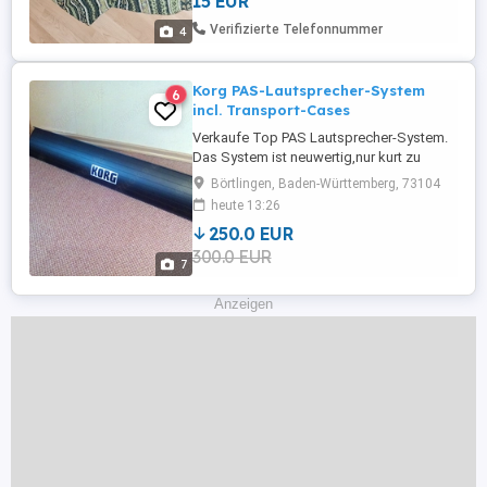
15 EUR
und Rückseite gleich. Er hat
Schulterpolster drin. Der Pullover besteht
Verifizierte Telefonnummer
4
aus 60 % Polyacryl, 30 % ...
Korg PAS-Lautsprecher-System
6
incl. Transport-Cases
Verkaufe Top PAS Lautsprecher-System.
Das System ist neuwertig,nur kurt zu
Hause getestet.-es braucht keine
Börtlingen, Baden-Württemberg, 73104
Verkabelung,nur am Keybord anhängen
heute 13:26
und fertig.Passend für die Keybords PA
250.0 EUR
3X, PA 4X und PA 5X. Incl.ein pass.
300.0 EUR
Transport-Casesfür den Transport.
7
Erstklassige Soundwiedergabe. Preis
250,-- zuzügl.versandkosten. Abholung ...
Anzeigen