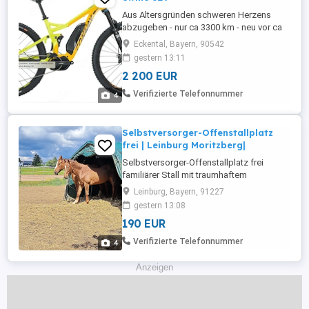
Aus Altersgründen schweren Herzens
abzugeben - nur ca 3300 km - neu vor ca
300 km: Kette, Ritzelsatz, Bremsen, Reifen
Eckental, Bayern, 90542
Schwalbe Johnny Watts HS604 - Kauf 7
gestern 13:11
2020 - Akku 504 Wh - Schaltung Deore XT
2 200 EUR
- für meine Fahrweise viel zugute Bremsen
- die Eselsohren kann ich wieder durch die
Verifizierte Telefonnummer
4
original-Griffe ersetzen Genaue ...
Selbstversorger-Offenstallplatz
frei | Leinburg Moritzberg|
Selbstversorger-Offenstallplatz frei
familiärer Stall mit traumhaftem
Ausreitgelände am Moritzberg In unserem
Leinburg, Bayern, 91227
kleinen Selbstversorger-Offenstall ist ein
gestern 13:08
Einstellplatz frei. Wir bieten:
190 EUR
wunderschönes Ausreitgelände Richtung
Moritzberg und Reichswald großzügige
Verifizierte Telefonnummer
4
Paddocks ausreichend Koppeln kleinen, ...
Anzeigen