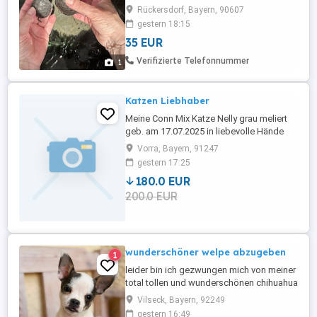
Papiere . emys-franken.de
Rückersdorf, Bayern, 90607
gestern 18:15
35 EUR
Verifizierte Telefonnummer
1
Katzen Liebhaber
Meine Conn Mix Katze Nelly grau meliert
geb. am 17.07.2025 in liebevolle Hände
abzugeben.Sehr verspielt und neugierig
Vorra, Bayern, 91247
liebt es im freien zu sein auf Balkon.sie ist
gestern 17:25
gesund und wurde auch immer mal wieder
180.0 EUR
mit entwurmt .Alles Nähere zu ihrer
200.0 EUR
Persönlichkeit kann in einem persönlichen
Gespräch besprochen ...
wunderschöner welpe abzugeben
1
leider bin ich gezwungen mich von meiner
total tollen und wunderschönen chihuahua
mix Hündin zu trennen. sie ist 3 Monate alt,
Vilseck, Bayern, 92249
kurzhaar, Blue tri, kerngesund und total
gestern 16:49