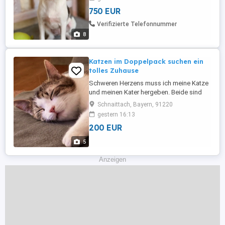
verkuschelt. Sie ist bislang nur entwurmt
750 EUR
und besitzt dadurch keinen
heimtierausweis. leider schaffe ich es
Verifizierte Telefonnummer
gesundheitlich nicht mehr ...
8
Katzen im Doppelpack suchen ein
tolles Zuhause
Schweren Herzens muss ich meine Katze
und meinen Kater hergeben. Beide sind
sehr verschmust und können auch nicht
Schnaittach, Bayern, 91220
getrennt werden. (siehe Bilder). Der Kater
gestern 16:13
ist Kastriert worden. Sie legen sich gerne
200 EUR
mit am Balkon und schlafen auch gerne
da. Nachts möchten sie aber doch zum
5
kuscheln ins Bett. Sie ...
Anzeigen