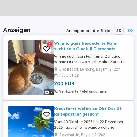
Anzeigen
20
50
Anzeigen auf der Seite:
Winnie, ganz besonderer Kater
1
sucht sein Glück # Tierschutz
Winnie sucht sein Für-Immer-Zuhause
Winnie ist ein etwa 8 Jahre alter Kater. Er
ist ein ganz besonderer Schatz. Hier auf
Diepersdorf, Leinburg, Bayern, 91227
der Pflegestelle ist er schon an Tag 2
heute 01:28
komplett aufgetaut und zeigt seine
200 EUR
liebevolle Seite, indem er sich als
Schmusebär präsentiert. Er genießt die
Verifizierte Telefonnummer
2
Nähe seiner Menschen in vollen ...
Kreuzfahrt Weltreise Okt-Dez 26
Reisepartner gesucht
Vom 18.Oktober 2026 bis 22.Dezember
2026 habe ich eine wunderschöne
Kreuzfahrt gebucht, leider ist mein
Betzenstein, Bayern, 91282