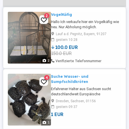
VogelKäfig
2
Hallo Ich verkaufe hier ein Vogelkäfig wie
neu. Nur Abholung möglich.
Lauf a.d. Pegnitz, Bayern, 91207
gestern 10:28
100.0 EUR
150.0 EUR
2
Verifizierte Telefonnummer
Suche Wasser- und
4
Sumpfschildkröten
Erfahrener Halter aus Sachsen sucht
deutschlandweit Europäische
Sumpfschildkröten sowie Rotwangen-
Dresden, Sachsen, 01156
und Gelbwangenschmuckschildkröten
gestern 09:37
1 EUR
1