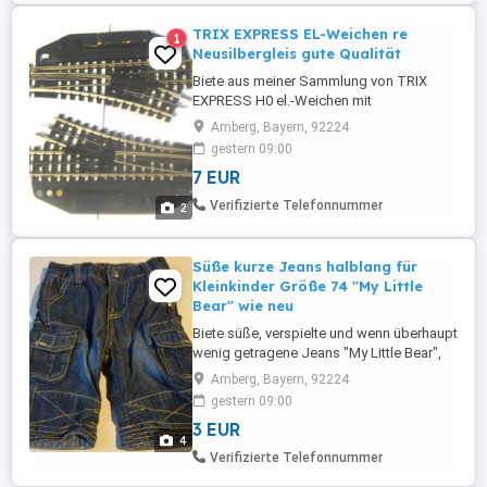
TRIX EXPRESS EL-Weichen re
1
Neusilbergleis gute Qualität
Biete aus meiner Sammlung von TRIX
EXPRESS H0 el.-Weichen mit
Kunststoffschwellen und Neusilbergleis in
Amberg, Bayern, 92224
guter Qualität - sh. Fotos. Ohne Abbrüche
gestern 09:00
oder fehlende Teile usw. Stück für 7 Euro!
7 EUR
Elektrische Funktion wurde überprüft und
ist top. Eventuell an der
Verifizierte Telefonnummer
2
Messingabdeckung vorhandene
Aufkleberreste (entfernen) ...
Süße kurze Jeans halblang für
Kleinkinder Größe 74 "My Little
Bear" wie neu
Biete süße, verspielte und wenn überhaupt
wenig getragene Jeans "My Little Bear",
Größe 74 in sehr gutem Zustand.
Amberg, Bayern, 92224
Oberstoff 100% Baumwolle - sh. Fotos.
gestern 09:00
Gerne auch Versand bei Erstattung der
3 EUR
Versandgebühren. Qu
4
Verifizierte Telefonnummer