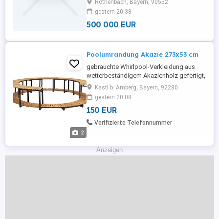
Röthenbach, Bayern, 90552
Näheres auf Anfrage. Keine Makler,
gestern 20:38
Verkauf nur privat.
500 000 EUR
Poolumrandung Akazie 273x53 cm
gebrauchte Whirlpool-Verkleidung aus
wetterbeständigem Akazienholz gefertigt,
das mit natürlichem Öl behandelt worden
Kastl b. Amberg, Bayern, 92280
ist. Dadurch ist sie leicht zu reinigen und
gestern 20:08
für den täglichen Gebrauch geeignet. Der
150 EUR
pulverbeschichtete Aluminiumrahmen
macht die Whirlpool-Umkleidung stark
Verifizierte Telefonnummer
und robust. Neupreis 736 ...
2
Anzeigen