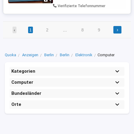
4
und steht zur Sofort-Abholung bereit.
Verifizierte Telefonnummer
Testen vor Ort ausdrücklich ...
›
‹
1
2
…
8
9
Quoka
Anzeigen
Berlin
Berlin
Elektronik
Computer
Kategorien
Computer
Bundesländer
Orte