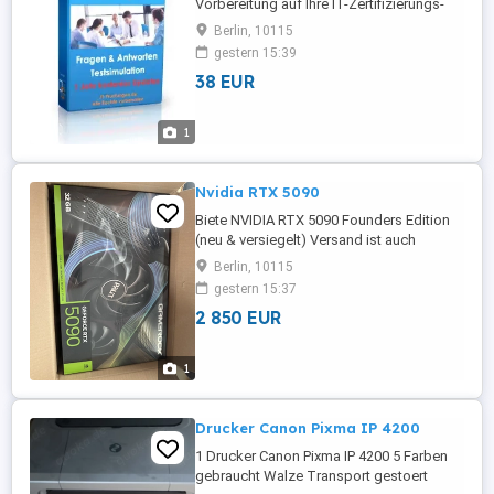
Vorbereitung auf Ihre IT-Zertifizierungs-
prüfung. Die Prüfungsfragen aus it-
Berlin, 10115
pruefungen.de zur Prüfungsvorbereitung
gestern 15:39
auf Microsoft Microsoft Certified Azure
38 EUR
Solutions Architect Expert Prüfung AZ-
305-deutsch Prüfungsunterlagen
(deutsche Version und englische Version)
1
Designing ...
Nvidia RTX 5090
Biete NVIDIA RTX 5090 Founders Edition
(neu & versiegelt) Versand ist auch
möglich! Abholung!
Berlin, 10115
gestern 15:37
2 850 EUR
1
Drucker Canon Pixma IP 4200
1 Drucker Canon Pixma IP 4200 5 Farben
gebraucht Walze Transport gestoert