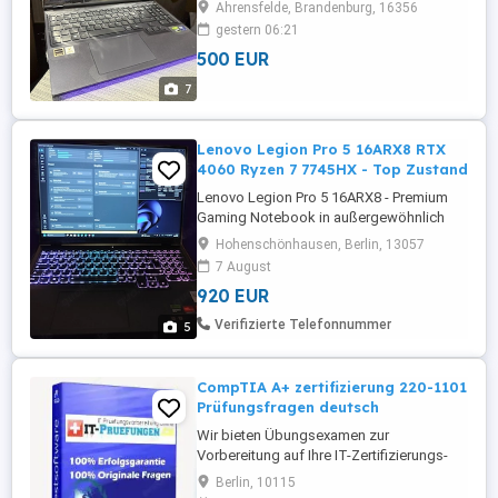
Ahrensfelde, Brandenburg, 16356
gestern 06:21
500 EUR
7
Lenovo Legion Pro 5 16ARX8 RTX
4060 Ryzen 7 7745HX - Top Zustand
Lenovo Legion Pro 5 16ARX8 - Premium
Gaming Notebook in außergewöhnlich
gutem Zustand FLEXIBLE SOFORT
Hohenschönhausen, Berlin, 13057
ÜBERGABE IN BERLIN MÖGLICH - AUCH
7 August
ABENDS, NACHTS ODER FRÜH
920 EUR
MORGENS NACH ABSPRACHE! Das Gerät
ist vollständig zurückgesetzt, voll geladen
Verifizierte Telefonnummer
5
und steht zur Sofort-Abholung bereit.
Testen vor Ort ausdrücklich ...
CompTIA A+ zertifizierung 220-1101
Prüfungsfragen deutsch
Wir bieten Übungsexamen zur
Vorbereitung auf Ihre IT-Zertifizierungs-
prüfung. Die Prüfungsfragen zur
Berlin, 10115
Prüfungsvorbereitung auf CompTIA A+