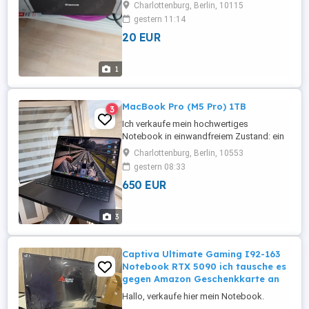
Charlottenburg, Berlin, 10115
gestern 11:14
20 EUR
1
MacBook Pro (M5 Pro) 1TB
3
Ich verkaufe mein hochwertiges
Notebook in einwandfreiem Zustand: ein
14-Zoll MacBook Pro (M5 Pro). Es wurde
Charlottenburg, Berlin, 10553
nur eine Woche lang für ein kurzes
gestern 08:33
Softwareprojekt genutzt. Optisch und
650 EUR
technisch ist es wie neu und weist
keinerlei Gebrauchsspuren auf. 1. 14-Zoll
MacBook Pro (M5 Pro): Konnektivität der
3
nächsten ...
Captiva Ultimate Gaming I92-163
Notebook RTX 5090 ich tausche es
gegen Amazon Geschenkkarte an
Hallo, verkaufe hier mein Notebook.