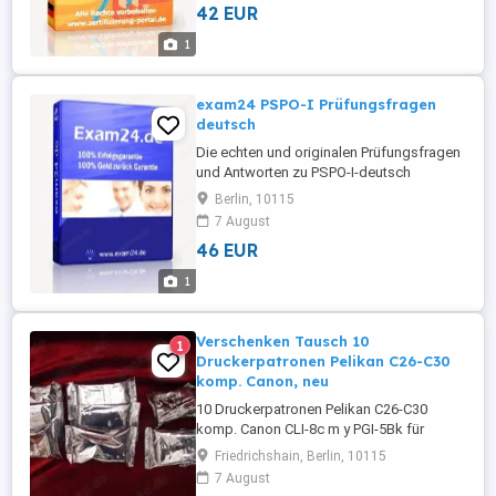
42 EUR
Microsoft Certified Power Automate RPA
Developer Associate
1
Zertifizierungsdozenten und Experten
verfasst. Microsoft Microsoft ...
exam24 PSPO-I Prüfungsfragen
deutsch
Die echten und originalen Prüfungsfragen
und Antworten zu PSPO-I-deutsch
Professional Scrum Product Owner I bei
Berlin, 10115
exam24.de wurden mit den aktuellsten
7 August
Informationen von den Testcenters
46 EUR
PROMETRIC oder VUE PSPO-I-deutsch
Professional Scrum Product Owner I
1
zusammenfasst und verfasst. Scrum
Professional ...
Verschenken Tausch 10
1
Druckerpatronen Pelikan C26-C30
komp. Canon, neu
10 Druckerpatronen Pelikan C26-C30
komp. Canon CLI-8c m y PGI-5Bk für
IP4200 u.a, neu, abzugeben. Gern gegen 1
Friedrichshain, Berlin, 10115
Päckchen Kaffee. Selbstabholung nach
7 August
Terminvereinbarung in Berlin nähe Alex. 10