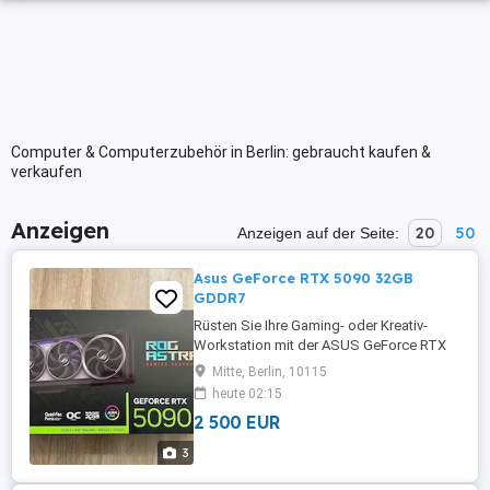
Computer & Computerzubehör in Berlin: gebraucht kaufen &
verkaufen
Anzeigen
20
50
Anzeigen auf der Seite:
Asus GeForce RTX 5090 32GB
GDDR7
Rüsten Sie Ihre Gaming- oder Kreativ-
Workstation mit der ASUS GeForce RTX
5090 32GB GDDR7-Grafikkarte auf
Mitte, Berlin, 10115
entwickelt für extreme Leistung, KI-
heute 02:15
Beschleunigung, 4K 8K-Gaming und
2 500 EUR
professionelle Content-Erstellung. 32 GB
ultraschneller GDDR7-Speicher
3
Fortschrittliche Kühlung für maximale
Leistung ...