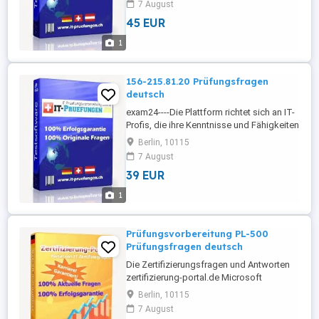
7 August
Prüfung 220-1101 Prüfungsunterlagen
45 EUR
(deutche Verion und englische Version)
CompTIA A+ Certification Exam: Core 1 bei
1
it-pruefungen.ch sind aktuell und original.
itpruefungfragen---CompTIA ...
156-215.81.20 Prüfungsfragen
deutsch
exam24----Die Plattform richtet sich an IT-
Profis, die ihre Kenntnisse und Fähigkeiten
in ihrem Berufsfeld verbessern und ihre
Berlin, 10115
Karriere vorantreiben möchten. Die
7 August
Website ist in deutscher Sprache
39 EUR
verfügbar und bietet eine
benutzerfreundliche Oberfläche, um die
1
Navigation und Suche nach relevanten
Informationen ...
Prüfungsvorbereitung PL-500
Prüfungsfragen deutsch
Die Zertifizierungsfragen und Antworten
zertifizierung-portal.de Microsoft
Microsoft Certified Power Automate RPA
Berlin, 10115
Developer Associate PL-500-deutsch
7 August
werden von erfahrenen Microsoft