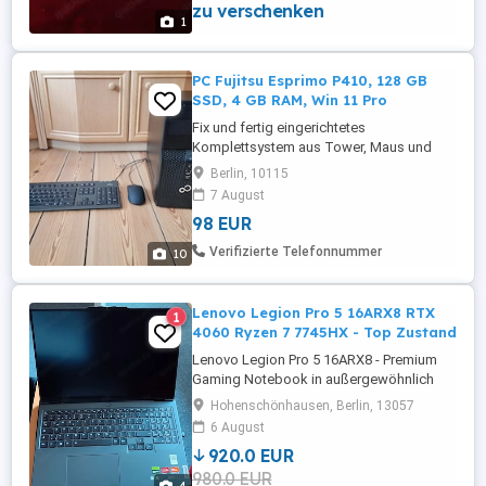
zu verschenken
Tintenpatronen, kompatibel zu Canon CLI-
1
8c m y, PGI-5BK für IP4200 u.a.: 3 x Pelikan
C30 Yellow (gelb) ersetzt ...
PC Fujitsu Esprimo P410, 128 GB
SSD, 4 GB RAM, Win 11 Pro
Fix und fertig eingerichtetes
Komplettsystem aus Tower, Maus und
Tastatur. Anschalten und loslegen. Voll
Berlin, 10115
funktionsfähig. Guter optischer Zustand.
7 August
Solange die Anzeige hier zu sehen ist,
98 EUR
solange ist der Rechner auch noch zu
haben. Dieser PC ist ideal für Menschen
Verifizierte Telefonnummer
10
geeignet, die nicht selbst einen Computer
...
Lenovo Legion Pro 5 16ARX8 RTX
1
4060 Ryzen 7 7745HX - Top Zustand
Lenovo Legion Pro 5 16ARX8 - Premium
Gaming Notebook in außergewöhnlich
gutem Zustand FLEXIBLE SOFORT
Hohenschönhausen, Berlin, 13057
ÜBERGABE IN BERLIN MÖGLICH - AUCH
6 August
ABENDS, NACHTS ODER FRÜH
920.0 EUR
MORGENS NACH ABSPRACHE! Das Gerät
980.0 EUR
ist vollständig zurückgesetzt, voll geladen