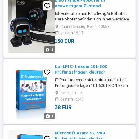
Emo livingAi-Roboter in
neuwertigem Zustand
Ich verkaufe einen Emo livingAi-Roboter.
Der Roboter befindet sich in neuwertigem
Zustand und wurde als Geschenk gekauft.
Charlottenburg, Berlin, 10553
Er wurde einmal zu Testzwecken
gestern 19:17
verwendet. Die Originalverpackung ist im
130 EUR
Lieferumfang enthalten. Es sind keine
Gebrauchsspuren vorhanden.
4
Lpi LPIC-1 exam 101-500
Prüfungsfragen deutsch
IT-Pruefungen.de bietet strukturierte Lpi
Prüfungsunterlagen 101-500 LPIC-1 Exam
101) mit aktuellen Fragen und Antworten
Berlin, 10115
zur effektiven Vorbereitung auf Lpi LPIC-1
gestern 15:40
Zertifizierungen. Die enthaltene
38 EUR
Simulationssoftware 101-500 vermittelt
ein realistisches Prüfungserlebnis und hilft
1
dabei, den Umgang mit ...
Microsoft Azure SC-900
Prüfungsfragen deutsch