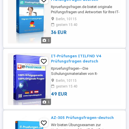
Itpruefungsfragen.de bietet originale
Prüfungsfragen und Antworten für Ihre IT-
Zertifizierungsprüfungen SC-900 an.
Berlin, 10115
Unsere Prüfungsunterlagen zu Microsoft
gestern 15:40
Microsoft Azure SC-900 (deutsche
36 EUR
Version und englische Version) Microsoft
Security, Compliance, and Identity
1
Fundamentals wurden von unseren
Experten ...
IT-Prüfungen ITILFND V4
Prüfungsfragen deutsch
itpruefungfragen---Die
Schulungsmaterialien von It-
pruefungen.ch enthaltet aktuelle
Berlin, 10115
Prüfungsfragen aus dem Zertifikations-
gestern 15:40
Programm von dem Prüfungszentrum.
49 EUR
Damit ermöglichen wir, die Prüfung leicht
zu bestehen. Um Ihre IT-
1
Zertifizierungsprüfung reibungslos
erfolgreich zu meistern, brauchen Sie nur
unsere ...
AZ-305 Prüfungsfragen-deutsch
Wir bieten Übungsexamen zur