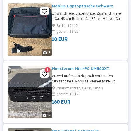
Mobius Laptoptasche Schwarz
Einwandfreier unbenutzter Zustand Tiefe
= Ca. 43 cm Breite = Ca. 32 cm Höhe = Ca.
7 cm Auf Wunsch und gegen Aufpreis ist
Berlin, 10115
natürlich auch Versand möglich
gestern 19:25
10 EUR
2
Minisforum Mini-PC UM560XT
1
Zu verkaufen, da doppelt vorhanden
Minisforum UM560XT Kleiner Mini-PC,
ideal als HTPC oder für weniger
Charlottenburg, Berlin, 10553
anspruchsvolle Spiele. Zahlreiche
gestern 19:17
Einstellungsmöglichkeiten hinsichtlich
160 EUR
Leistung (15 25 45 W) und Temperatur.
Lüftersteuerung über Windows möglich.
Lässt sich sehr sparsam und leise
5
einstellen. AMD ...