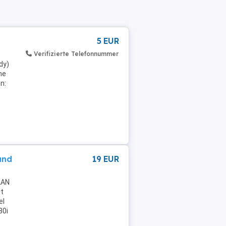
5 EUR
Verifizierte Telefonnummer
dy)
ne
n:
and
19 EUR
LAN
et
el
80i