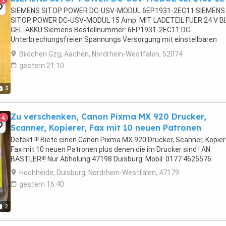
SIEMENS SITOP POWER DC-USV-MODUL 6EP1931-2EC11 SIEMENS
SITOP POWER DC-USV-MODUL 15 Amp. MIT LADETEIL FUER 24 V BL
GEL-AKKU Siemens Bestellnummer: 6EP1931-2EC11 DC-
Unterbrechungsfreien Spannungs Versorgung mit einstellbaren
Spannungsüberwachung Wert und Zeitfenster mit RS232-
Bildchen Gzg, Aachen, Nordrhein-Westfalen, 52074
Schnittstelle mit 20 A ...
gestern 21:10
3
Zu verschenken, Canon Pixma MX 920 Drucker,
4
Scanner, Kopierer, Fax mit 10 neuen Patronen
Defekt !!! Biete einen Canon Pixma MX 920 Drucker, Scanner, Kopier
Fax mit 10 neuen Patronen plus denen die im Drucker sind ! AN
BASTLER!!! Nur Abholung 47198 Duisburg. Mobil: 0177 4625576
Hochheide, Duisburg, Nordrhein-Westfalen, 47179
gestern 16:40
2