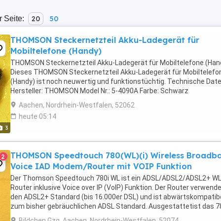
r Seite:
20
50
THOMSON Steckernetzteil Akku-Ladegerät für
Mobiltelefone (Handy)
THOMSON Steckernetzteil Akku-Ladegerät für Mobiltelefone (Han
Dieses THOMSON Steckernetzteil Akku-Ladegerät für Mobiltelefo
(Handy) ist noch neuwertig und funktionstüchtig. Technische Date
Hersteller: THOMSON Model Nr.: 5-4090A Farbe: Schwarz
Eingangsspannung: 230V 50Hz Ausgangsspannung: ...
Aachen, Nordrhein-Westfalen, 52062
heute 05:14
3
THOMSON Speedtouch 780(WL)(i) Wireless Broadb
2
Voice IAD Modem/Router mit VOIP Funktion
Der Thomson Speedtouch 780i WL ist ein ADSL/ADSL2/ADSL2+ W
Router inklusive Voice over IP (VoIP) Funktion. Der Router verwend
den ADSL2+ Standard (bis 16.000er DSL) und ist abwärtskompatib
zum bisher gebräuchlichen ADSL Standard. Ausgestattetist das 7
WL mit vier Ethernet Anschlüssen und zwei ...
Bildchen Gzg, Aachen, Nordrhein-Westfalen, 52074