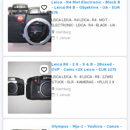
Leica - R4 Mot Electronic - Black B
- Leica R4 B - Objektive - UA - EUR
575
LEICA LEICA - R4 LEICA - R4 - MOT -
ELECTRONIC - LEICA - R4 - BLACK - UA -
LEICA - R4 - BLACK - MOT - ELECTRONIC -
Hamburg
LEICA - R4 - BLACK BODENPLATTE PLUS
1 Januar
UA PLUS UA 2 X OBJEKTIVE NO LEICA 1.
AUTO - ZOOM - MACRO - MULTI COATED
1:4.0 f = 70 - 210 MILLIMETER MM - 50
DURCHMESSER DM - KOREA 2. AUTO ...
Leica R8 - 2 X - S & B - 2Boxed -
OVP - Cams +2X Leica - EUR 1275
LEICA LEICA - R - 8 LEICA - R8 - 2ZWEI
STÜCK - SLR - KAMERAS - +PLUS 2 X
LEICA ZUBEHÖR - LEICA R8 - SLR -
Hamburg
KAMERAS - SILBER - CHROM UND
1 Januar
SCHWARZ - OVP - 2ZWEI X BOXED -
+PLUS 2 X LEICA - LABOR - TIER
BEOBACHTUNG - ZUBEHÖR - 2 X OVP -
BEDIENUNGSANLEITUNG LEICA R8 -
KAMERAS - LEICA R8 - ...
Olympus - Mju-1 - Yashica - Canon -