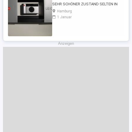
SEHR SCHÖNER ZUSTAND SELTEN IN
DIESEM ZUSTAND ZU FINDEN - SET
Hamburg
KOMPLETT - OVP ORIGINALVERPACKUNG
1 Januar
- + BOXED* - PAPIERE
BEDIENUNGSANLEITUNGEN BDA ETC -
TRAGRIEMEN - HANDSCHLAUFE - KLAPP
HARTSCHALEN BOX* KOMPLETT HEILES
PLEXIGLAS GEHÄUSE - FARBE ...
Anzeigen