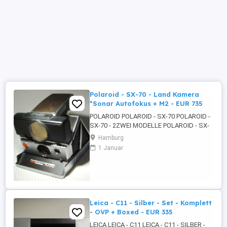
Polaroid - SX-70 - Land Kamera
*Sonar Autofokus + M2 - EUR 735
POLAROID POLAROID - SX-70 POLAROID -
SX-70 - 2ZWEI MODELLE POLAROID - SX-
70 - LAND KAMERA +PLUS MODEL 2
Hamburg
POLAROID - SX-70 - LAND KAMERA -
1 Januar
SONAR AUTOFOKUS - INSTANT KAMERA
SOFORTBILDKAMERA - ERSTE 1970
FALTBARE SPIEGELREFLEXKAMERA
INTEGRAL FILM SX-70 600er GF
BILDFORMAT 1:1 ...
Leica - C11 - Silber - Set - Komplett
- OVP + Boxed - EUR 335
LEICA LEICA - C11 LEICA - C11 - SILBER -