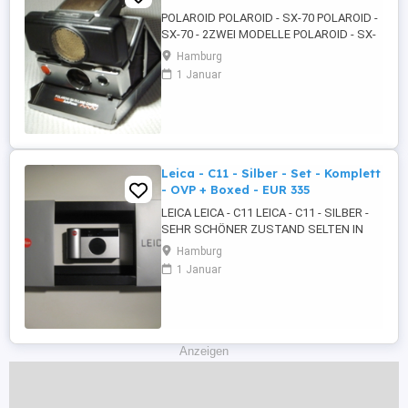
POLAROID POLAROID - SX-70 POLAROID -
SX-70 - 2ZWEI MODELLE POLAROID - SX-
70 - LAND KAMERA +PLUS MODEL 2
Hamburg
POLAROID - SX-70 - LAND KAMERA -
1 Januar
SONAR AUTOFOKUS - INSTANT KAMERA
SOFORTBILDKAMERA - ERSTE 1970
FALTBARE SPIEGELREFLEXKAMERA
INTEGRAL FILM SX-70 600er GF
BILDFORMAT 1:1 ...
Leica - C11 - Silber - Set - Komplett
- OVP + Boxed - EUR 335
LEICA LEICA - C11 LEICA - C11 - SILBER -
SEHR SCHÖNER ZUSTAND SELTEN IN
DIESEM ZUSTAND ZU FINDEN - SET
Hamburg
KOMPLETT - OVP ORIGINALVERPACKUNG
1 Januar
- + BOXED* - PAPIERE
BEDIENUNGSANLEITUNGEN BDA ETC -
TRAGRIEMEN - HANDSCHLAUFE - KLAPP
HARTSCHALEN BOX* KOMPLETT HEILES
PLEXIGLAS GEHÄUSE - FARBE ...
Anzeigen