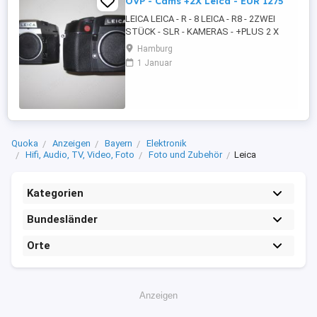
OVP - Cams +2X Leica - EUR 1275
LEICA LEICA - R - 8 LEICA - R8 - 2ZWEI
STÜCK - SLR - KAMERAS - +PLUS 2 X
LEICA ZUBEHÖR - LEICA R8 - SLR -
Hamburg
KAMERAS - SILBER - CHROM UND
1 Januar
SCHWARZ - OVP - 2ZWEI X BOXED -
+PLUS 2 X LEICA - LABOR - TIER
BEOBACHTUNG - ZUBEHÖR - 2 X OVP -
BEDIENUNGSANLEITUNG LEICA R8 -
KAMERAS - LEICA R8 - ...
Quoka
Anzeigen
Bayern
Elektronik
Hifi, Audio, TV, Video, Foto
Foto und Zubehör
Leica
Kategorien
Bundesländer
Orte
Anzeigen