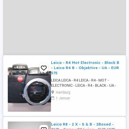
Leica - R4 Mot Electronic - Black B
- Leica R4 B - Objektive - UA - EUR
575
LEICA LEICA - R4 LEICA - R4 - MOT -
ELECTRONIC - LEICA - R4 - BLACK - UA -
LEICA - R4 - BLACK - MOT - ELECTRONIC -
Hamburg
LEICA - R4 - BLACK BODENPLATTE PLUS
1 Januar
UA PLUS UA 2 X OBJEKTIVE NO LEICA 1.
AUTO - ZOOM - MACRO - MULTI COATED
1:4.0 f = 70 - 210 MILLIMETER MM - 50
DURCHMESSER DM - KOREA 2. AUTO ...
Leica R8 - 2 X - S & B - 2Boxed -