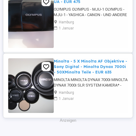
UA - EUR 475
OLYMPUS OLYMPUS - MJU-1 OLYMPUS -
MJU-1 - YASHICA - CANON - UND ANDERE
- UA 1. OLYMPUS OLYMPUS - MJU-1 -
Hamburg
ULTRA KOMPAKTKAMERA - SCHWARZ -
1 Januar
DISPLAY - AF - AUTOMATIC FOCUSING
ZOOM - OLYMPUS LENS 35MM - 1 : 3,5 -
EINGEBAUTEN BLITZLICHT - TIMER -
HANDSCHLAUFE - TRAGEGURT MIT
SCHULTER POLSTER 2. OLYMPUS ...
Minolta - 5 X Minolta AF Objektive -
Sony Digital - Minolta Dynax 7000i
- 50XMinolta Teile - EUR 635
MINOLTA MINOLTA DYNAX 7000i MINOLTA
DYNAX 7000i SLR SYSTEM KAMERA* -
+PLUS 5 X MINOLTA AF OBJEKTIVE
Hamburg
TEILWEISE MACRO INKLUSIVE EXTRAS
1 Januar
AUCH FÜR ALLE SONY* DIGITAL
SPIEGELREFLEXKAMERAS MIT A-MOUNT
BAJONETT ALPHA ETC OBJEKTIV
VERSCHLUSS - +PLUS MINOLTA REMOTE
Anzeigen
- +PLUS MINOLTA BLITZ +MINOLTA ...