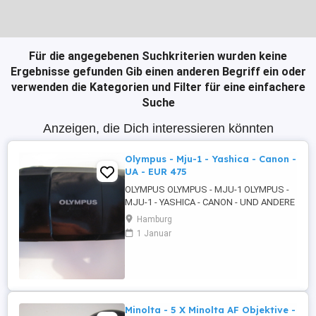
Für die angegebenen Suchkriterien wurden keine
Ergebnisse gefunden
Gib einen anderen Begriff ein oder
verwenden die Kategorien und Filter für eine einfachere
Suche
Anzeigen, die Dich interessieren könnten
Olympus - Mju-1 - Yashica - Canon -
UA - EUR 475
OLYMPUS OLYMPUS - MJU-1 OLYMPUS -
MJU-1 - YASHICA - CANON - UND ANDERE
- UA 1. OLYMPUS OLYMPUS - MJU-1 -
Hamburg
ULTRA KOMPAKTKAMERA - SCHWARZ -
1 Januar
DISPLAY - AF - AUTOMATIC FOCUSING
ZOOM - OLYMPUS LENS 35MM - 1 : 3,5 -
EINGEBAUTEN BLITZLICHT - TIMER -
HANDSCHLAUFE - TRAGEGURT MIT
SCHULTER POLSTER 2. OLYMPUS ...
Minolta - 5 X Minolta AF Objektive -