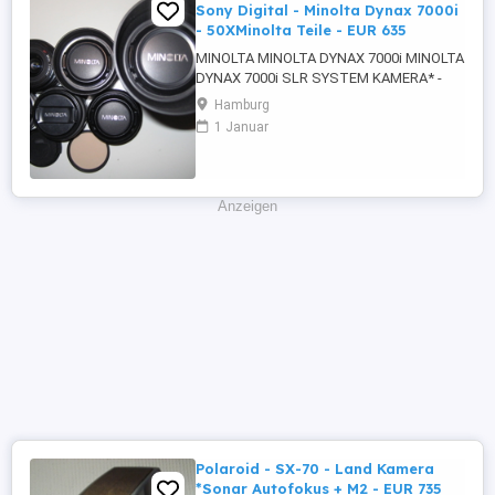
Sony Digital - Minolta Dynax 7000i
- 50XMinolta Teile - EUR 635
MINOLTA MINOLTA DYNAX 7000i MINOLTA
DYNAX 7000i SLR SYSTEM KAMERA* -
+PLUS 5 X MINOLTA AF OBJEKTIVE
Hamburg
TEILWEISE MACRO INKLUSIVE EXTRAS
1 Januar
AUCH FÜR ALLE SONY* DIGITAL
SPIEGELREFLEXKAMERAS MIT A-MOUNT
BAJONETT ALPHA ETC OBJEKTIV
VERSCHLUSS - +PLUS MINOLTA REMOTE
Anzeigen
- +PLUS MINOLTA BLITZ +MINOLTA ...
Polaroid - SX-70 - Land Kamera
*Sonar Autofokus + M2 - EUR 735