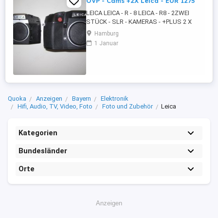
OVP - Cams +2X Leica - EUR 1275
LEICA LEICA - R - 8 LEICA - R8 - 2ZWEI
STÜCK - SLR - KAMERAS - +PLUS 2 X
LEICA ZUBEHÖR - LEICA R8 - SLR -
Hamburg
KAMERAS - SILBER - CHROM UND
1 Januar
SCHWARZ - OVP - 2ZWEI X BOXED -
+PLUS 2 X LEICA - LABOR - TIER
BEOBACHTUNG - ZUBEHÖR - 2 X OVP -
BEDIENUNGSANLEITUNG LEICA R8 -
KAMERAS - LEICA R8 - ...
Quoka
Anzeigen
Bayern
Elektronik
Hifi, Audio, TV, Video, Foto
Foto und Zubehör
Leica
Kategorien
Bundesländer
Orte
Anzeigen