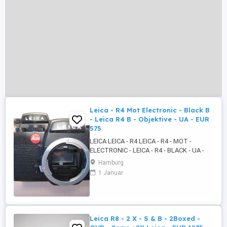
Leica - R4 Mot Electronic - Black B
- Leica R4 B - Objektive - UA - EUR
575
LEICA LEICA - R4 LEICA - R4 - MOT -
ELECTRONIC - LEICA - R4 - BLACK - UA -
LEICA - R4 - BLACK - MOT - ELECTRONIC -
Hamburg
LEICA - R4 - BLACK BODENPLATTE PLUS
1 Januar
UA PLUS UA 2 X OBJEKTIVE NO LEICA 1.
AUTO - ZOOM - MACRO - MULTI COATED
1:4.0 f = 70 - 210 MILLIMETER MM - 50
DURCHMESSER DM - KOREA 2. AUTO ...
Leica R8 - 2 X - S & B - 2Boxed -