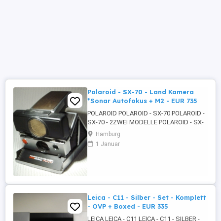
Polaroid - SX-70 - Land Kamera
*Sonar Autofokus + M2 - EUR 735
POLAROID POLAROID - SX-70 POLAROID -
SX-70 - 2ZWEI MODELLE POLAROID - SX-
70 - LAND KAMERA +PLUS MODEL 2
Hamburg
POLAROID - SX-70 - LAND KAMERA -
1 Januar
SONAR AUTOFOKUS - INSTANT KAMERA
SOFORTBILDKAMERA - ERSTE 1970
FALTBARE SPIEGELREFLEXKAMERA
INTEGRAL FILM SX-70 600er GF
BILDFORMAT 1:1 ...
Leica - C11 - Silber - Set - Komplett
- OVP + Boxed - EUR 335
LEICA LEICA - C11 LEICA - C11 - SILBER -