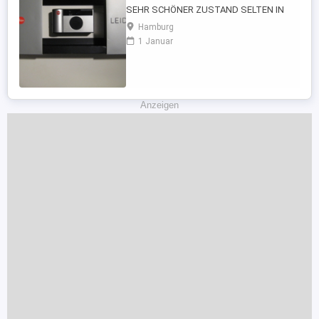
SEHR SCHÖNER ZUSTAND SELTEN IN
DIESEM ZUSTAND ZU FINDEN - SET
Hamburg
KOMPLETT - OVP ORIGINALVERPACKUNG
1 Januar
- + BOXED* - PAPIERE
BEDIENUNGSANLEITUNGEN BDA ETC -
TRAGRIEMEN - HANDSCHLAUFE - KLAPP
HARTSCHALEN BOX* KOMPLETT HEILES
PLEXIGLAS GEHÄUSE - FARBE ...
Anzeigen