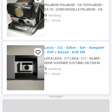
POLAROID POLAROID - SX-70 POLAROID -
SX-70 - 2ZWEI MODELLE POLAROID - SX-
70 - LAND KAMERA +PLUS MODEL 2
Hamburg
POLAROID - SX-70 - LAND KAMERA -
1 Januar
SONAR AUTOFOKUS - INSTANT KAMERA
SOFORTBILDKAMERA - ERSTE 1970
FALTBARE SPIEGELREFLEXKAMERA
INTEGRAL FILM SX-70 600er GF
BILDFORMAT 1:1 ...
Leica - C11 - Silber - Set - Komplett
- OVP + Boxed - EUR 335
LEICA LEICA - C11 LEICA - C11 - SILBER -
SEHR SCHÖNER ZUSTAND SELTEN IN
DIESEM ZUSTAND ZU FINDEN - SET
Hamburg
KOMPLETT - OVP ORIGINALVERPACKUNG
1 Januar
- + BOXED* - PAPIERE
BEDIENUNGSANLEITUNGEN BDA ETC -
TRAGRIEMEN - HANDSCHLAUFE - KLAPP
HARTSCHALEN BOX* KOMPLETT HEILES
PLEXIGLAS GEHÄUSE - FARBE ...
Anzeigen