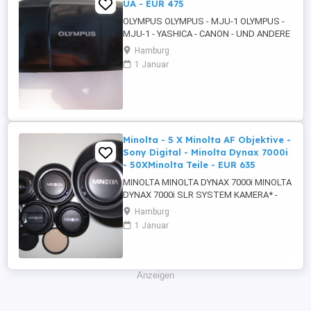
UA - EUR 475
OLYMPUS OLYMPUS - MJU-1 OLYMPUS -
MJU-1 - YASHICA - CANON - UND ANDERE
- UA 1. OLYMPUS OLYMPUS - MJU-1 -
Hamburg
ULTRA KOMPAKTKAMERA - SCHWARZ -
1 Januar
DISPLAY - AF - AUTOMATIC FOCUSING
ZOOM - OLYMPUS LENS 35MM - 1 : 3,5 -
EINGEBAUTEN BLITZLICHT - TIMER -
HANDSCHLAUFE - TRAGEGURT MIT
SCHULTER POLSTER 2. OLYMPUS ...
Minolta - 5 X Minolta AF Objektive -
Sony Digital - Minolta Dynax 7000i
- 50XMinolta Teile - EUR 635
MINOLTA MINOLTA DYNAX 7000i MINOLTA
DYNAX 7000i SLR SYSTEM KAMERA* -
+PLUS 5 X MINOLTA AF OBJEKTIVE
Hamburg
TEILWEISE MACRO INKLUSIVE EXTRAS
1 Januar
AUCH FÜR ALLE SONY* DIGITAL
SPIEGELREFLEXKAMERAS MIT A-MOUNT
BAJONETT ALPHA ETC OBJEKTIV
VERSCHLUSS - +PLUS MINOLTA REMOTE
Anzeigen
- +PLUS MINOLTA BLITZ +MINOLTA ...