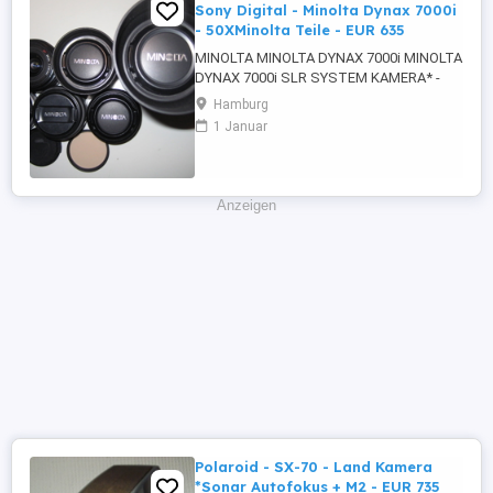
Sony Digital - Minolta Dynax 7000i
- 50XMinolta Teile - EUR 635
MINOLTA MINOLTA DYNAX 7000i MINOLTA
DYNAX 7000i SLR SYSTEM KAMERA* -
+PLUS 5 X MINOLTA AF OBJEKTIVE
Hamburg
TEILWEISE MACRO INKLUSIVE EXTRAS
1 Januar
AUCH FÜR ALLE SONY* DIGITAL
SPIEGELREFLEXKAMERAS MIT A-MOUNT
BAJONETT ALPHA ETC OBJEKTIV
VERSCHLUSS - +PLUS MINOLTA REMOTE
Anzeigen
- +PLUS MINOLTA BLITZ +MINOLTA ...
Polaroid - SX-70 - Land Kamera
*Sonar Autofokus + M2 - EUR 735