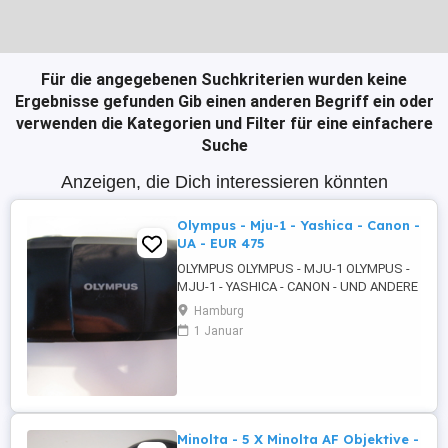
Für die angegebenen Suchkriterien wurden keine
Ergebnisse gefunden
Gib einen anderen Begriff ein oder
verwenden die Kategorien und Filter für eine einfachere
Suche
Anzeigen, die Dich interessieren könnten
Olympus - Mju-1 - Yashica - Canon -
UA - EUR 475
OLYMPUS OLYMPUS - MJU-1 OLYMPUS -
MJU-1 - YASHICA - CANON - UND ANDERE
- UA 1. OLYMPUS OLYMPUS - MJU-1 -
Hamburg
ULTRA KOMPAKTKAMERA - SCHWARZ -
1 Januar
DISPLAY - AF - AUTOMATIC FOCUSING
ZOOM - OLYMPUS LENS 35MM - 1 : 3,5 -
EINGEBAUTEN BLITZLICHT - TIMER -
HANDSCHLAUFE - TRAGEGURT MIT
SCHULTER POLSTER 2. OLYMPUS ...
Minolta - 5 X Minolta AF Objektive -