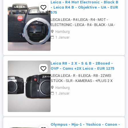
Leica - R4 Mot Electronic - Black B
- Leica R4 B - Objektive - UA - EUR
575
LEICA LEICA - R4 LEICA - R4 - MOT -
ELECTRONIC - LEICA - R4 - BLACK - UA -
LEICA - R4 - BLACK - MOT - ELECTRONIC -
Hamburg
LEICA - R4 - BLACK BODENPLATTE PLUS
1 Januar
UA PLUS UA 2 X OBJEKTIVE NO LEICA 1.
AUTO - ZOOM - MACRO - MULTI COATED
1:4.0 f = 70 - 210 MILLIMETER MM - 50
DURCHMESSER DM - KOREA 2. AUTO ...
Leica R8 - 2 X - S & B - 2Boxed -
OVP - Cams +2X Leica - EUR 1275
LEICA LEICA - R - 8 LEICA - R8 - 2ZWEI
STÜCK - SLR - KAMERAS - +PLUS 2 X
LEICA ZUBEHÖR - LEICA R8 - SLR -
Hamburg
KAMERAS - SILBER - CHROM UND
1 Januar
SCHWARZ - OVP - 2ZWEI X BOXED -
+PLUS 2 X LEICA - LABOR - TIER
BEOBACHTUNG - ZUBEHÖR - 2 X OVP -
BEDIENUNGSANLEITUNG LEICA R8 -
KAMERAS - LEICA R8 - ...
Olympus - Mju-1 - Yashica - Canon -