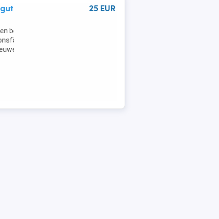
 guter
25 EUR
en benutzt,
ionsfähig
 neuwertigem
**************