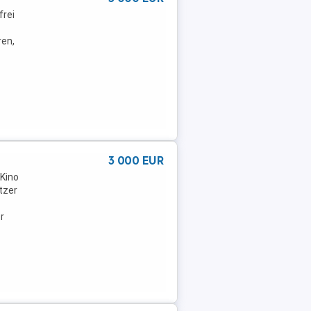
frei
ren,
3 000 EUR
 Kino
atzer
r