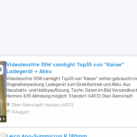
Videoleuchte 35W camlight Top35 von "Kaiser"
Ladegerät + Akku
Videoleuchte 35W camlight Top35 von "Kaiser" selten gebraucht in
Originalverpackung. Ladegerät zum Direktbetrieb und Akku. Aus
Haushalts- und Hobbyauflösung. Techn. Daten im Bild Versandkost
Hermes 4,95 Abholung möglich. Standort: 64372 Ober-Ramstadt
Südhessen Verkauf nur innerhalb D ! Sprache: ...
Ober-Ramstadt, Hessen, 64372
4 August
8
Leica Apo-Summicron R 180mm