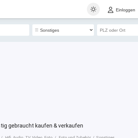
t
Gewerblich
Sortieren nach
Einloggen
0
ig gebraucht kaufen & verkaufen
Hifi, Audio, TV, Video, Foto
Foto und Zubehör
Sonstiges