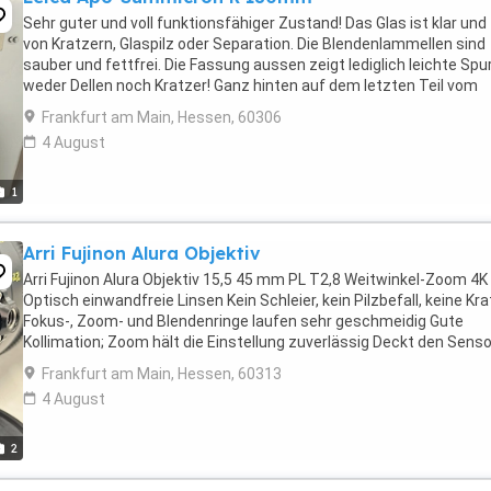
Sehr guter und voll funktionsfähiger Zustand! Das Glas ist klar und 
von Kratzern, Glaspilz oder Separation. Die Blendenlammellen sind
sauber und fettfrei. Die Fassung aussen zeigt lediglich leichte Spu
weder Dellen noch Kratzer! Ganz hinten auf dem letzten Teil vom
Blendeneinstellring gibt ...
Frankfurt am Main, Hessen, 60306
4 August
1
Arri Fujinon Alura Objektiv
Arri Fujinon Alura Objektiv 15,5 45 mm PL T2,8 Weitwinkel-Zoom 4K
Optisch einwandfreie Linsen Kein Schleier, kein Pilzbefall, keine Kr
Fokus-, Zoom- und Blendenringe laufen sehr geschmeidig Gute
Kollimation; Zoom hält die Einstellung zuverlässig Deckt den Senso
der Alexa 35 im Open-Gate-Modus ...
Frankfurt am Main, Hessen, 60313
4 August
2