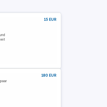
15 EUR
 und
weit
auf,
180 EUR
 paar