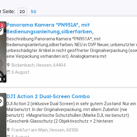
r Seite:
20
50
Panorama Kamera *PN951A*, mit
1
Bedienungsanleitung,silberfarben,
Beschreibung Panorama Kamera *PN951A*, mit
Bedienungsanleitung,silberfarben, NEU in OVP Neuer, unbenutzter
unbeschädigter Artikel in nicht geöffneter Originalverpackung (so
eine Verpackung vorhanden ist). Analogkamera mit
Bedienungsanleitung,Größe ca. 12 x 7 x 5 cmDies ist ein Privatverk
Bickenbach, Hessen, 64404
...
6 August
9
DJI Action 2 Dual-Screen Combo
DJI Action 2 (inklusive Dual Screen) in sehr gutem Zustand. Nur ein
Mal benutzt. In der Originalverpackung, mit allem Zubehör (nie
benutzt). +Magnetische Schutzhüllen (Marke DJI, nie benutzt).
+Geschenk-Glasschutz (2 Objektivschutz + 2 hinteren
Bildschirmschutz + 2 vorderen Bildschirmschutz) (Marke ...
Frankfurt am Main, Hessen, 60306