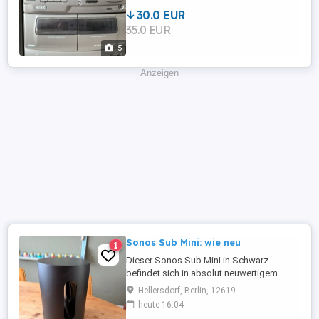
30.0 EUR
35.0 EUR
5
Anzeigen
Sonos Sub Mini: wie neu
1
Dieser Sonos Sub Mini in Schwarz
befindet sich in absolut neuwertigem
Zustand. Es sind keine Beschädigungen
Hellersdorf, Berlin, 12619
oder Mängel zu erkennen. Der Subwoofer
heute 16:04
stand stets in einem rauchfreien Raum,