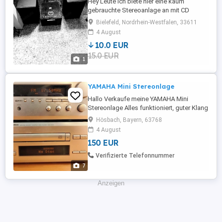
Hey Leute ich biete hier eine kaum
gebrauchte Stereoanlage an mit CD
Bluetooth und Radio zum Hammapreis an
Bielefeld, Nordrhein-Westfalen, 33611
schnap zu kein Versand nur
4 August
Selbstabholung Neupreis 98.99 Euro
10.0 EUR
Meinpreis 10.00 Euro
15.0 EUR
1
YAMAHA Mini Stereonlage
Hallo Verkaufe meine YAMAHA Mini
Stereonlage Alles funktioniert, guter Klang
Schöne Optik, Fernbedienung Nur
Hösbach, Bayern, 63768
abholung. Bezahlung über PayPal
4 August
150 EUR
Verifizierte Telefonnummer
7
Anzeigen