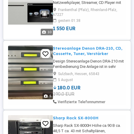
Netzwerkplayer, Streamer, CD Player mit
Rippfunktion, FM u. DAB +, nur Digitale
Frankenthal (Pfalz), Rheinland-Pfalz,
Ausgänge, DA Wandler im Verstärker
67227
erforderlich, 1 Terrabite Festplatte
gestern 01:38
verbaut, 2 Einschübe für HDD oder SSD,
1 550 EUR
mit Fernbedienung und App steuerbar,
10
OVP, 1550 Euro. LAN u. WLAN, 1x 2,5" 1TB
Festplatte ...
Stereoanlage Denon DRA-210, CD,
Cassette, Tuner, Verstärker
Design Stereoanlage Denon DRA-210 mit
Fernbedienung Die Anlage ist in sehr
gutem Zustand, alles funktioniert und es
Sulzbach, Hessen, 65843
gibt optisch keine Beschädigungen oder
5 August
Kratzer. Die Anlage kann über die
180.0 EUR
mitgelieferte originale Fernbedienung
190.0 EUR
bedient werden. Geliefert wird: Reciever
5
Denon DRA-210 CD Spieler DCD-210
Verifizierte Telefonnummer
Cassetten ...
Sharp Rack SX-8000H
Sharp Rack SX-8000H Höhe ca.90 B ca.
48,5 T ca. 43 mit Schaltplänen,