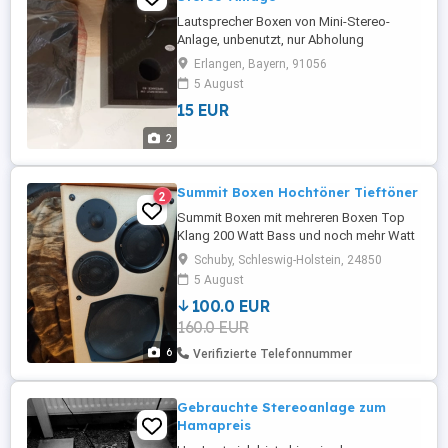
Lautsprecher Boxen von Mini-Stereo-
Anlage, unbenutzt, nur Abholung
Erlangen, Bayern, 91056
5 August
15 EUR
2
Summit Boxen Hochtöner Tieftöner
2
Summit Boxen mit mehreren Boxen Top
Klang 200 Watt Bass und noch mehr Watt
durch die anderen Boxen Klangkörper
Schuby, Schleswig-Holstein, 24850
Pur...1 Box wiegt 18 Kilo... Top Musik
5 August
100.0 EUR
160.0 EUR
6
Verifizierte Telefonnummer
Gebrauchte Stereoanlage zum
Hamapreis