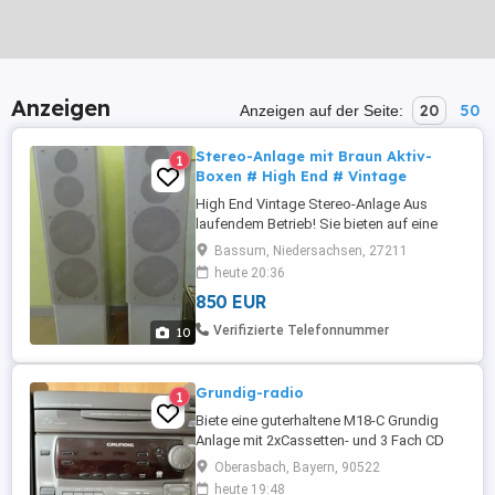
Anzeigen
20
50
Anzeigen auf der Seite:
Stereo-Anlage mit Braun Aktiv-
1
Boxen # High End # Vintage
High End Vintage Stereo-Anlage Aus
laufendem Betrieb! Sie bieten auf eine
High End Vintage Stereo-Anlage. Im
Bassum, Niedersachsen, 27211
einzelnen besteht sie aus folgenden
heute 20:36
Komponenten. Tapedeck Pioneer CT-
850 EUR
S630S CD-Player Technics SL-PS770a
Tuner Sony ST-S 700ES Vorverstärker
Verifizierte Telefonnummer
10
Yamaha C-80 2 Aktivboxen Braun Sl 150PA
...
Grundig-radio
1
Biete eine guterhaltene M18-C Grundig
Anlage mit 2xCassetten- und 3 Fach CD
Laufwerk an.
Oberasbach, Bayern, 90522
heute 19:48