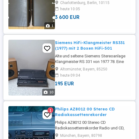
ACSS-Verbindungssystem, das besser
Charlottenburg, Berlin, 10115
als XLR ist und auch in KRELL-Geräten
heute 10:05
verwendet wird. Das 3m Custom ACSS
3 600 EUR
Kabel gibts natürlich gratis dazu. Alle 3
Geräte sind in einem sehr guten
1
gebrauchten Zustand sowohl optisch als
auch technisch. ...
Siemens HiFi-Klangmeister RS331
(1977) mit 2 Boxen HiFi-501
Alte und seltene Siemens Stereoanlage
Klangmeister RS 331 von 1977 78. Eine
echte Vintage-Stereoanlage (Kombigerät)
Altomünster, Bayern, 85250
von Ende der 1970er Jahren. Auch ideal
heute 09:04
für Retro-Fans und Sammler. Modell: RS
195 EUR
331.4, Farbe: anthrazit silber mit stufenlos
aufstellbarer Klarsichthaube. Maße in cm:
10
B x H x T = 62 x 18 ...
Philips AZ8012 00 Stereo CD
1
Radiokassettenrekorder
Philips AZ8012 00 Stereo CD
Radiokassettenrekorder Radio und CD,
Kassetten Recorder aus den 90er.
München, Bayern, 80798