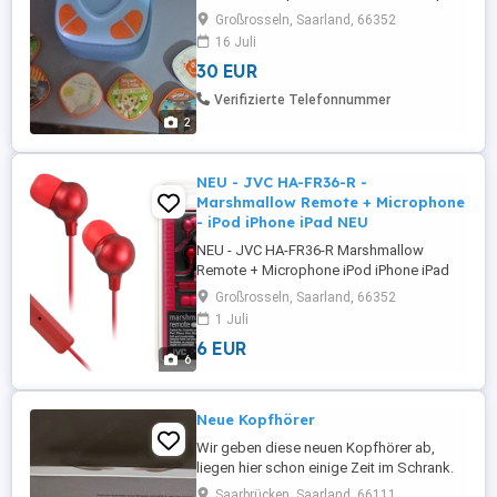
Großrosseln, Saarland, 66352
16 Juli
30 EUR
Verifizierte Telefonnummer
2
NEU - JVC HA-FR36-R -
Marshmallow Remote + Microphone
- iPod iPhone iPad NEU
NEU - JVC HA-FR36-R Marshmallow
Remote + Microphone iPod iPhone iPad
NEU NEU in ungeöffneter Original-
Großrosseln, Saarland, 66352
Verpackung NP: 24,99 Euro Überblick Die
1 Juli
JVC HA-FR36-R Marshmallow-Serie
6 EUR
verfügt über ein Mikrofon für
6
Smartphones. Die benutzerfreundliche
Ein-Tasten-Fernbedienung dient zum
Beantworten des Telefons ...
Neue Kopfhörer
Wir geben diese neuen Kopfhörer ab,
liegen hier schon einige Zeit im Schrank.
Neu und original verpackt. Sehr gerne an
Saarbrücken, Saarland, 66111