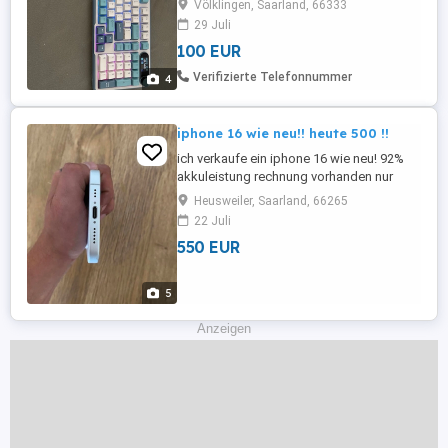
Völklingen, Saarland, 66333
nur die Tastatur und die Orginal box
29 Juli
Orginal Preis: 159
100 EUR
Verifizierte Telefonnummer
4
iphone 16 wie neu!! heute 500 !!
ich verkaufe ein iphone 16 wie neu! 92%
akkuleistung rechnung vorhanden nur
abholung heute 500 !!
Heusweiler, Saarland, 66265
22 Juli
550 EUR
5
Anzeigen