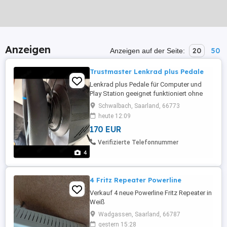
Anzeigen
20
50
Anzeigen auf der Seite:
Trustmaster Lenkrad plus Pedale
Lenkrad plus Pedale für Computer und
Play Station geeignet funktioniert ohne
Probleme habe es erst vor paar Wochen
Schwalbach, Saarland, 66773
geschenkt bekommen. TRUSTMASTER
heute 12:09
T300 RS GT
170 EUR
Verifizierte Telefonnummer
4
4 Fritz Repeater Powerline
Verkauf 4 neue Powerline Fritz Repeater in
Weiß
Wadgassen, Saarland, 66787
gestern 15:28