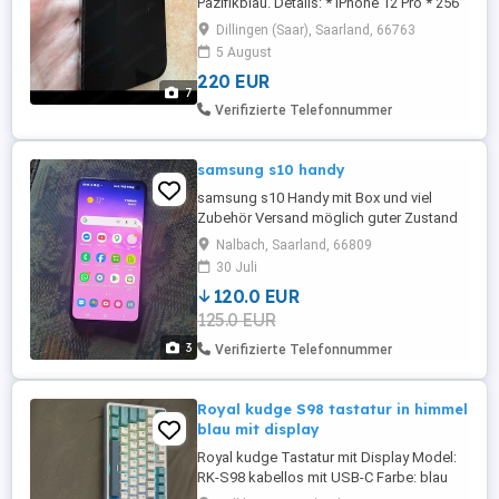
Pazifikblau. Details: * iPhone 12 Pro * 256
GB Speicher * Farbe: Pazifikblau *
Dillingen (Saar), Saarland, 66763
Akkukapazität: 80 % * Voll funktionsfähig
5 August
* Normale Gebrauchsspuren (siehe Bilder)
220 EUR
Ein Tausch gegen ein iPhone 14 Pro Max
7
ist ebenfalls möglich. Das iPhone 14 Pro
Verifizierte Telefonnummer
Max sollte über ...
samsung s10 handy
samsung s10 Handy mit Box und viel
Zubehör Versand möglich guter Zustand
Nalbach, Saarland, 66809
30 Juli
120.0 EUR
125.0 EUR
3
Verifizierte Telefonnummer
Royal kudge S98 tastatur in himmel
blau mit display
Royal kudge Tastatur mit Display Model:
RK-S98 kabellos mit USB-C Farbe: blau
und weiß Sound: cremi ohne Lade Kabel