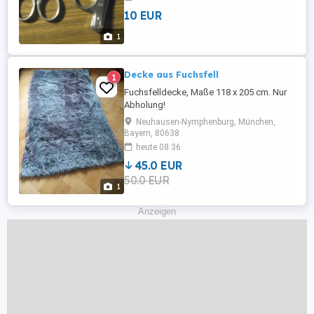
10 EUR
1
Decke aus Fuchsfell
1
Fuchsfelldecke, Maße 118 x 205 cm. Nur
Abholung!
Neuhausen-Nymphenburg, München,
Bayern, 80638
heute 08:36
45.0 EUR
50.0 EUR
1
Anzeigen