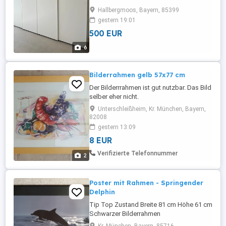
Tiefe 80 cm mit Einlegeböden und
Hallbergmoos, Bayern, 85399
Kleiderstangen (siehe Bilder) mit
gestern 19:01
Beleuchtung auf der linken Seite ein
500 EUR
Durchbruch für einen Lichtschalter (siehe
Bild) 15 Jahre alt, sehr gepflegt, ohne
6
große Verbrauchsspuren Neupreis: 7420,-
von ...
Bilderrahmen gelb 57x77 cm
Der Bilderrrahmen ist gut nutzbar. Das Bild
selber eher nicht.
Unterschleißheim, Kr. München, Bayern,
82008
gestern 13:09
8 EUR
Verifizierte Telefonnummer
2
Poster mit Rahmen - Springender
Delphin
Tip Top Zustand Breite 81 cm Höhe 61 cm
Schwarzer Bilderrahmen