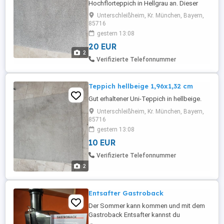
Hochflorteppich in Hellgrau an. Dieser
Teppich ist eine tolle Ergänzung für jedes
Unterschleißheim, Kr. München, Bayern,
Wohnzimmer oder Schlafzimmer und
85716
sorgt für eine warme Atmosphäre. * Maße:
gestern 13:08
160x240 cm * Farbe: Hellgrau beige *
20 EUR
Material: Hochflor, sehr weich und
2
flauschig * Modell: ALHEDE von ...
Verifizierte Telefonnummer
Teppich hellbeige 1,96x1,32 cm
Gut erhaltener Uni-Teppich in hellbeige.
Unterschleißheim, Kr. München, Bayern,
85716
gestern 13:08
10 EUR
Verifizierte Telefonnummer
2
Entsafter Gastroback
Der Sommer kann kommen und mit dem
Gastroback Entsafter kannst du
wunderbare Smoothies zaubern und