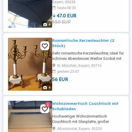
getragen. Nur Abholung !!
Bayern, 80638
heute 08:36
47.0 EUR
53.0 EUR
4
Romantische Kerzenleuchter (2
Stück)
Sehr romantische Kerzenleuchter, ideal für
schönes Abendessen Weißer Sockel mit
bronzierten Armen ca. 40 cm hoch 5
Kr. München, Bayern, 85716
Kerzenhalter Sehr romantisch Mindestens
gestern 23:07
100 Jahre alt
56 EUR
4
Wohnzimmertisch Couchtisch mit
2
Schubladen
Hochwertiger Wohnzimmertisch
Couchtisch mit Glasplatte, großer
Schubladen, Esche Massivholz, Größe:
Altomünster, Bayern, 85250