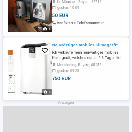
Kr. München, Bayern, 85716
deinen eigenen Apfelsaft machen. Auch
gestern 10:09
für Gelees, wie zb Johannisbeergelee, gut
50 EUR
zu gebrauchen. Neuwertig
Verifizierte Telefonnummer
4
Neuwärtiges mobiles Klimagerät
Ich verkaufe mein neuwärtiges mobiles
Klimagerät, welches nur an 2-3 Tagen lief
weil ich mir ein Splitgerät gekauft habe.
Moosinning, Bayern, 85452
Originalverpackung vorhanden und
gestern 09:25
diverse Zubehör. Das Gerät ist nicht laut
750 EUR
und mit 12000 BTU ein echtes Kraftpaket.
Es sind 2 Arten von Fensterabdichtungen
dabei. Appsteuerung ...
2
Anzeigen