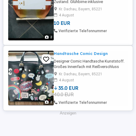
Zustand. Glühbirne inklusive
Kr. Dachau, Bayern, 85221
4 August
10 EUR
Verifizierte Telefonnummer
2
Handtasche Comic Design
Designer Comic Handtasche Kunststoff.
Großes Innenfach mit Reißverschluss
extra verschließbar. Kleines Seitenfach mit
Kr. Dachau, Bayern, 85221
Reißverschluss.
4 August
35.0 EUR
40.0 EUR
2
Verifizierte Telefonnummer
Anzeigen