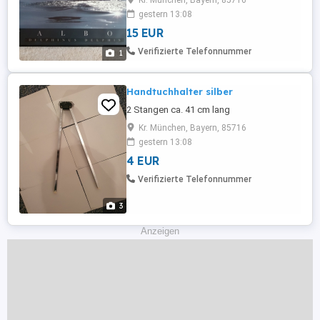
Kr. München, Bayern, 85716
gestern 13:08
15 EUR
Verifizierte Telefonnummer
1
Handtuchhalter silber
2 Stangen ca. 41 cm lang
Kr. München, Bayern, 85716
gestern 13:08
4 EUR
Verifizierte Telefonnummer
3
Anzeigen