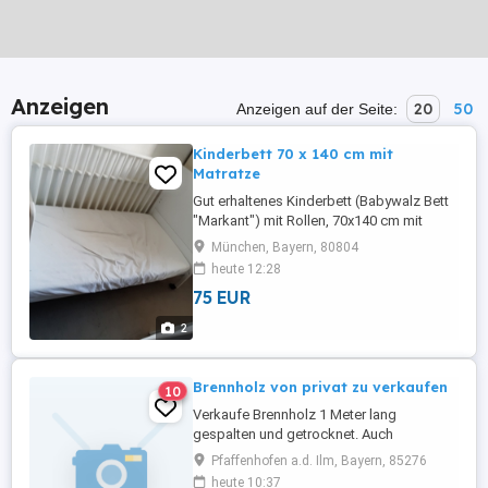
Anzeigen
20
50
Anzeigen auf der Seite:
Kinderbett 70 x 140 cm mit
Matratze
Gut erhaltenes Kinderbett (Babywalz Bett
"Markant") mit Rollen, 70x140 cm mit
Matratze (Pantaflex Plus) zu verkaufen. Als
München, Bayern, 80804
Gitterbett (2 Seiten mit Gitter) nutzbar mit
heute 12:28
verstellbarer Höhe der Liegefläche (2
75 EUR
Stufen) . Das eine Seitengitter enthält 2
herausnehmbare Gitterstäbe. Später als
2
Kinderbett ohne ...
Brennholz von privat zu verkaufen
10
Verkaufe Brennholz 1 Meter lang
gespalten und getrocknet. Auch
ofenfertig und mit Lieferung gegen
Pfaffenhofen a.d. Ilm, Bayern, 85276
Aufpreis möglich. Kiefer und Fichte KEIN
heute 10:37