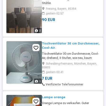
Stühle.
Freising, Bayern, 85354
gestern 02:57
90 EUR
2
Tischventilator 30 cm Durchmesser,
Cool-Air.
Tischventilator 30 cm Durchmesser, Cool-
Air, drehend, 3 Stufen, wie neu, kaum
benutzt. Nur gegen Abholung.
Schwabing-Freimann, München, Bayern,
80805
gestern 00:41
7 EUR
1
Verifizierte Telefonnummer
Lampe orange
Orange Lampe zu verkaufen. Guter