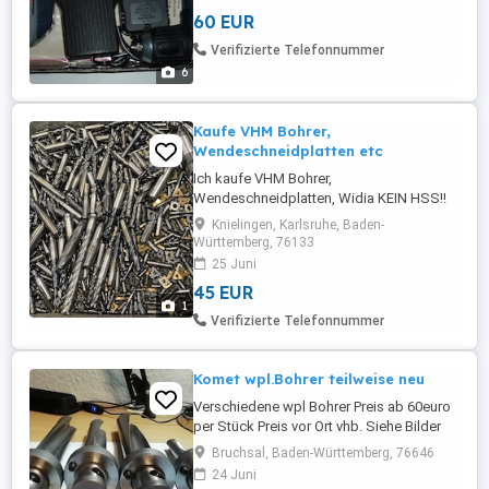
Lieferumfang: Originalverpackung,
60 EUR
Akkuschrauber, Akku Ladegerät. Versand
möglich. ==Solange diese Anzeige
Verifizierte Telefonnummer
drinsteht, ist der Artikel noch zu haben==.
6
Privatverkauf ...
Kaufe VHM Bohrer,
Wendeschneidplatten etc
Ich kaufe VHM Bohrer,
Wendeschneidplatten, Widia KEIN HSS!!
Zahle sofort(zurzeit 45 PRO KG!!) bei
Knielingen, Karlsruhe, Baden-
100kg = 4.500 Barzahlung vor Ort ohne Hin
Württemberg, 76133
und Her auf die Hand Menge wird vor Ort
25 Juni
gewogen Abholung komplett kostenlos
45 EUR
1
Verifizierte Telefonnummer
Komet wpl.Bohrer teilweise neu
Verschiedene wpl Bohrer Preis ab 60euro
per Stück Preis vor Ort vhb. Siehe Bilder
kann alles besichtigt werden
Bruchsal, Baden-Württemberg, 76646
24 Juni