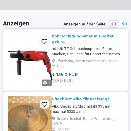
Anzeigen
20
50
Anzeigen auf der Seite:
bohrscchlaghammer mit koffer
gebra.
rot hilti TE Gebrauchsspuren : Farbe,
Macken, Schlüssel für Bohrer festziehen
keine rücknahme inkl. mit 1bohrer stein
Pforzheim, Baden-Württemberg, 75172
zzgl versandkosten i.h 13,99
5 Juli
135.0 EUR
185.0 EUR
2
Sägeblatt Alko für Kreissäge
Alko Sägeblatt Chromstahl 315 mm,
maximal 5000 U min.
Graben-Neudorf, Baden-Württemberg,
76676
29 Juni