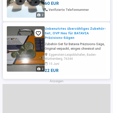
60 EUR
Verifizierte Telefonnummer
2
Unbenutztes überzähliges Zubehör-
Set, OVP Neu für BATAVIA
Präzisions-Sägen
Zubehör-Set für Batavia Präzisions-Säge,
Original verpackt, einges chweisst und
ungeöffnet, unbenutzt, absolut neu,
Eggenstein-Leopoldshafen, Baden-
abzugeben
Württemberg, 76344
15 Juni
2
22 EUR
Anzeigen