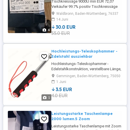
Tischkreissäge 9000U min EUR 72,07
Verkäufer 99.7% positiv Tischkreissäge
TS100WZ 2000 W, Untergestell, 2
Waldbronn, Baden-Württemberg, 76337
Tischverbreiterungen, Zubehör
14 Juni
30.0 EUR
4
55.0 EUR
Hochleistungs-Teleskophammer -
Edelstahl ausziehbar
Hochleistungs-Teleskophammer -
Edelstahlkonstruktion, verstellbare Länge,
mit einziehbarem Griff mit Anti-Rutsch-
Gemmingen, Baden-Württemberg, 75050
Griff - Geeignet für Badezimmer, Fliesen,
1 Juni
Bau, Inspektionen - für professionelle und
3.5 EUR
private Nutzung - Robustes
4.0 EUR
Strukturwerkzeug Abholen oder zusenden
1
lassen
Leistungsstarke Taschenlampe
2000 lumen.5 Zoom
Leistungsstarke Taschenlampe mit Zoom