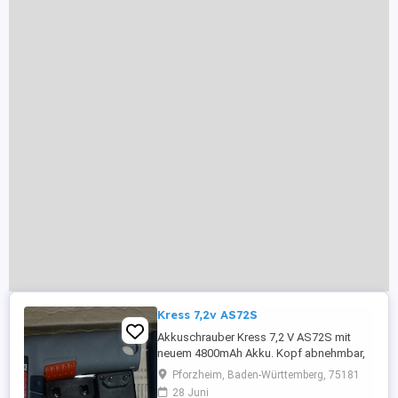
Kress 7,2v AS72S
Akkuschrauber Kress 7,2 V AS72S mit
neuem 4800mAh Akku. Kopf abnehmbar,
volle Funktion, nie gebraucht, die
Pforzheim, Baden-Württemberg, 75181
Verpackung ist etwas ramponiert.
28 Juni