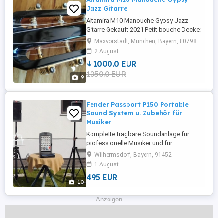
Jazz Gitarre
Altamira M10 Manouche Gypsy Jazz
Gitarre Gekauft 2021 Petit bouche Decke:
Fichte massiv Boden und Zargen:
Maxvorstadt, München, Bayern, 80798
Mahagoni massiv Griffbrett: Ebenholz
2 August
Mensur: 670mm, 21 Bünde Neue Savarez-
1000.0 EUR
Saiten Argentine (010) dazu Inclusive
1050.0 EUR
Gewa Prestige Arched Top Koffer Wenig
9
gespielt 1 Schlagstelle auf der Decke, ...
Fender Passport P150 Portable
Sound System u. Zubehör für
Musiker
Komplette tragbare Soundanlage für
professionelle Musiker und für
Hauskonzerte. Das Fender Passport ist in
Wilhermsdorf, Bayern, 91452
weniger als 5 Minuten einsatzbereit. Das
1 August
P-150 von Fender Pro Audio ist das
495 EUR
Nonplusultra unter den tragbaren
10
Soundsystemen. Das System wiegt nur
12,9 kg und umfasst einen
Anzeigen
leistungsstarken 4-Kanal-Stereo-
Aktivmischer ...