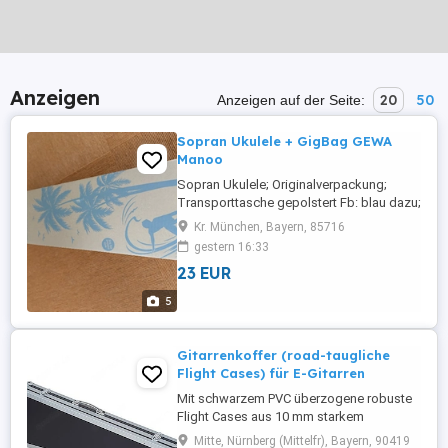
Anzeigen
20
50
Anzeigen auf der Seite:
Sopran Ukulele + GigBag GEWA
Manoo
Sopran Ukulele; Originalverpackung;
Transporttasche gepolstert Fb: blau dazu;
Neu und ungebraucht;
Kr. München, Bayern, 85716
gestern 16:33
23 EUR
5
Gitarrenkoffer (road-taugliche
Flight Cases) für E-Gitarren
Mit schwarzem PVC überzogene robuste
Flight Cases aus 10 mm starkem
Sperrholz, weicher
Mitte, Nürnberg (Mittelfr), Bayern, 90419