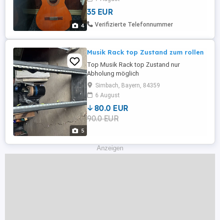
Anfänger, als Übungsgitarre oder für
35 EUR
unterwegs am Lagerfeuer. Details &
Zustand: Modell: Boeing C-102
Verifizierte Telefonnummer
4
(Handmade Guitar) Saiten: Nylon ...
Musik Rack top Zustand zum rollen
Top Musik Rack top Zustand nur
Abholung möglich
Simbach, Bayern, 84359
6 August
80.0 EUR
90.0 EUR
5
Anzeigen