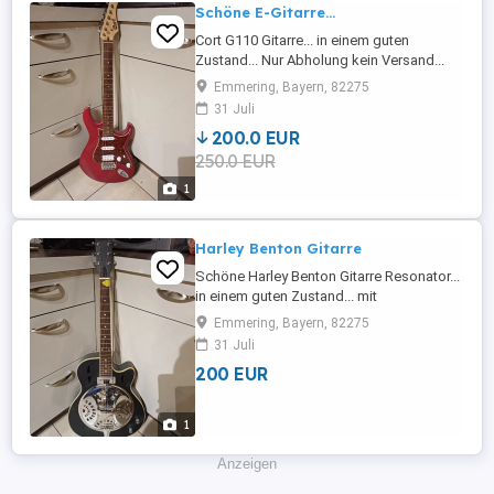
Schöne E-Gitarre...
Cort G110 Gitarre... in einem guten
Zustand... Nur Abholung kein Versand...
Emmering, Bayern, 82275
31 Juli
200.0 EUR
250.0 EUR
1
Harley Benton Gitarre
Schöne Harley Benton Gitarre Resonator...
in einem guten Zustand... mit
Tonabnehmer... Sattelbreite 43mm...
Emmering, Bayern, 82275
31 Juli
200 EUR
1
Anzeigen