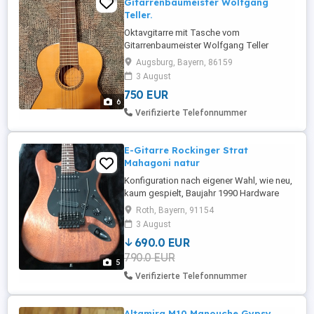
Gitarrenbaumeister Wolfgang
Teller.
Oktavgitarre mit Tasche vom
Gitarrenbaumeister Wolfgang Teller
(Listenpreis 950,- Euro). Baujahr 1990.
Augsburg, Bayern, 86159
Sehr guter Zustand. Sehr guter Klang.
3 August
750 EUR
6
Verifizierte Telefonnummer
E-Gitarre Rockinger Strat
Mahagoni natur
Konfiguration nach eigener Wahl, wie neu,
kaum gespielt, Baujahr 1990 Hardware
Hals: Explorer 91005 Mechanik: GOTOH
Roth, Bayern, 91154
Magnum 7 Tremolo: Tru Tone Elektrik 1 x
3 August
Rockinger Blade Screamer Metalmäßiger
690.0 EUR
Bridge-Humbucker im Singlecoil-Format,
790.0 EUR
splitbar. 2 x Strat Singlecoils Strat 5 Weg
5
Schalter Humbucker ...
Verifizierte Telefonnummer
Altamira M10 Manouche Gypsy