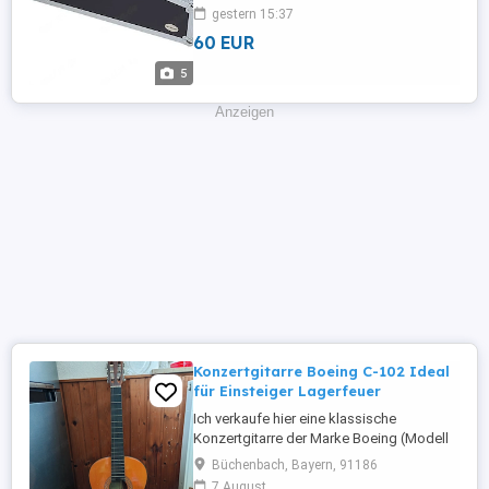
Schaumstoffpolsterung,
gestern 15:37
Noppenschaumpolster im Deckel,
60 EUR
stabiler, breiter Halsauflage, handlichen
Stahlfedergriffen mit PVC-Ummantelung,
5
Aluminiumkanten, verchromten
Kugelecken, 2 Butterfly-Schlössern, 3
Anzeigen
robusten Scharnieren, ...
Konzertgitarre Boeing C-102 Ideal
für Einsteiger Lagerfeuer
Ich verkaufe hier eine klassische
Konzertgitarre der Marke Boeing (Modell
C-102). Das Instrument hat einen schönen,
Büchenbach, Bayern, 91186
warmen Klang und eignet sich perfekt für
7 August