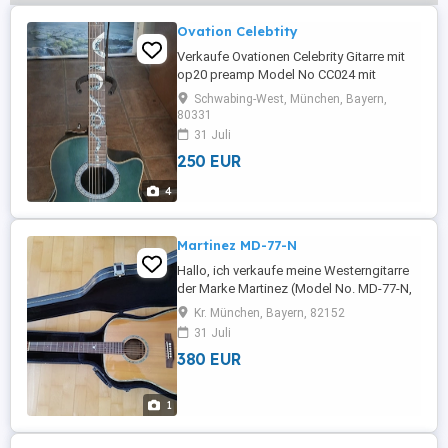
Ovation Celebtity
Verkaufe Ovationen Celebrity Gitarre mit
op20 preamp Model No CC024 mit
Gigbag, ein Gurt und Batterie für den
Schwabing-West, München, Bayern,
Premium
80331
31 Juli
250 EUR
4
Martinez MD-77-N
Hallo, ich verkaufe meine Westerngitarre
der Marke Martinez (Model No. MD-77-N,
made in Korea). Die Gitarre hat neu 595,-
Kr. München, Bayern, 82152
Euro gekostet und ist tadellos in Ordnung,
31 Juli
ohne Kratzer oder Lackschäden. Die
380 EUR
Gitarre wird mit Case angeboten. Bei
Interesse gern per E-Mail an VG Roland
1