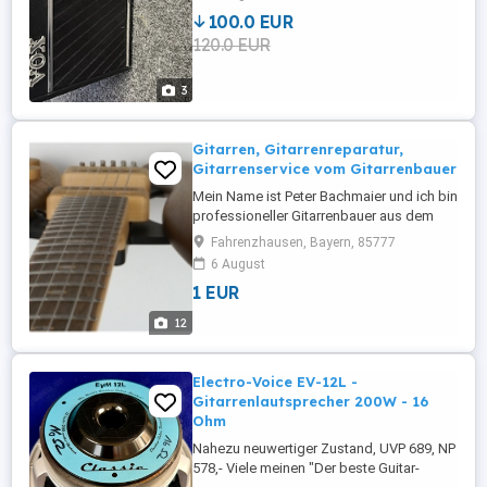
100.0 EUR
120.0 EUR
3
Gitarren, Gitarrenreparatur,
Gitarrenservice vom Gitarrenbauer
Mein Name ist Peter Bachmaier und ich bin
professioneller Gitarrenbauer aus dem
Münchner Norden. Bei mir könnt Ihr Eure
Fahrenzhausen, Bayern, 85777
Gitarren reparieren und perfekt einstellen
6 August
lassen. Alles zu fairen Preisen. Ich fertige
1 EUR
Euch auch gerne individuelle Gitarren
genau nach Euren Bedürfnissen. In den
12
Fotos seht Ihr ...
Electro-Voice EV-12L -
Gitarrenlautsprecher 200W - 16
Ohm
Nahezu neuwertiger Zustand, UVP 689, NP
578,- Viele meinen "Der beste Guitar-