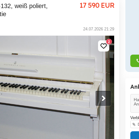
17 590
EUR
tie
24.07.2026 21:29
2
An
Verb
D