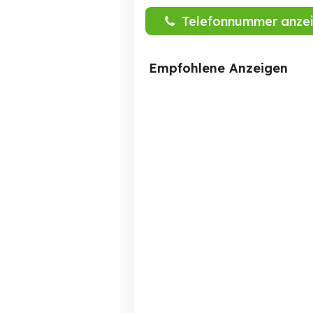
Telefonnummer anze
Empfohlene Anzeigen
Klavier gut erhalten Marke
Calisia
Mannheim
90 EUR