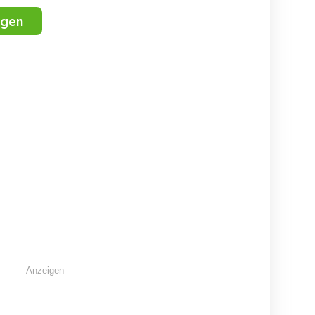
igen
Klavier zu verschenken
Klavier Steinway & Sons
Klavier Rosenfelder RP-
112T weiss 
2016, 5 
Stutensee
München
E
4,500 EUR
3,
Anzeigen