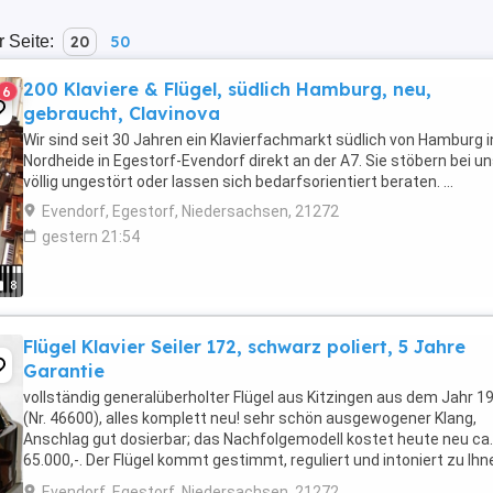
r Seite:
20
50
200 Klaviere & Flügel, südlich Hamburg, neu,
6
gebraucht, Clavinova
Wir sind seit 30 Jahren ein Klavierfachmarkt südlich von Hamburg i
Nordheide in Egestorf-Evendorf direkt an der A7. Sie stöbern bei u
völlig ungestört oder lassen sich bedarfsorientiert beraten. ...
Evendorf, Egestorf, Niedersachsen, 21272
gestern 21:54
8
Flügel Klavier Seiler 172, schwarz poliert, 5 Jahre
Garantie
vollständig generalüberholter Flügel aus Kitzingen aus dem Jahr 1
(Nr. 46600), alles komplett neu! sehr schön ausgewogener Klang,
Anschlag gut dosierbar; das Nachfolgemodell kostet heute neu ca
65.000,-. Der Flügel kommt gestimmt, reguliert und intoniert zu Ihn
Im Preis enthalten sind der ...
Evendorf, Egestorf, Niedersachsen, 21272