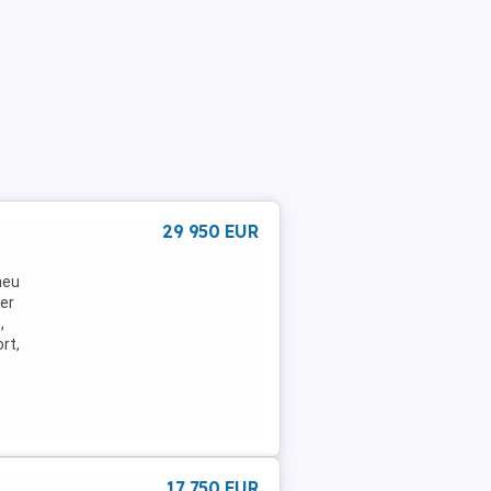
29 950 EUR
neu
Der
,
rt,
17 750 EUR