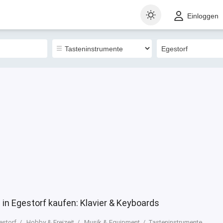
t
Gewerblich
Sortieren nach
Einloggen
68
n Egestorf kaufen: Klavier & Keyboards
estorf
Hobby & Freizeit
Musik & Equipment
Tasteninstrumente