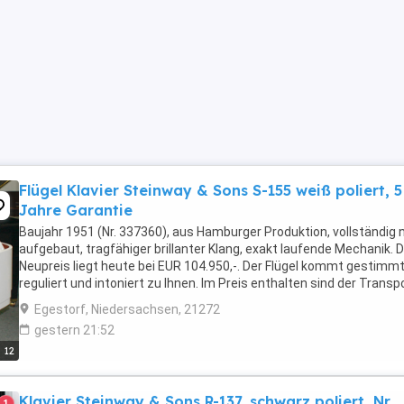
Flügel Klavier Steinway & Sons S-155 weiß poliert, 5
Jahre Garantie
Baujahr 1951 (Nr. 337360), aus Hamburger Produktion, vollständig 
aufgebaut, tragfähiger brillanter Klang, exakt laufende Mechanik. 
Neupreis liegt heute bei EUR 104.950,-. Der Flügel kommt gestimmt
reguliert und intoniert zu Ihnen. Im Preis enthalten sind der Transpo
eine Gratisstimmung ...
Egestorf, Niedersachsen, 21272
gestern 21:52
12
Klavier Steinway & Sons R-137, schwarz poliert, Nr.
1