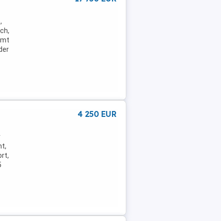
,
ich,
mmt
der
4 250 EUR
v
mt,
rt,
5