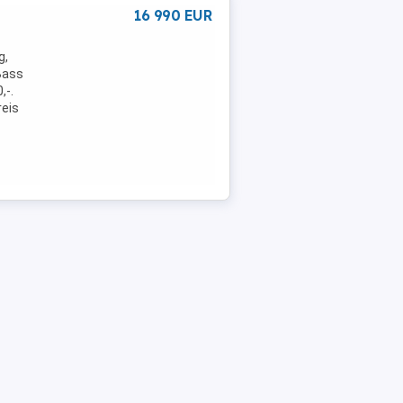
16 990 EUR
g,
 Bass
,-.
reis