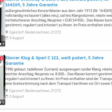
164269, 5 Jahre Garantie
außergewöhnliches Konzertklavier aus dem Jahr 1913 (Nr. 164269)
vollständig restauriert (alles neu), sattes Klangvolumen, relativ we
mittelschwerer Anschlag, Neupreis > EUR 54.950,-. Das Klavier ko
gestimmt, reguliert und intoniert zu Ihnen. Im Preis enthalten sind 
Transport, eine Gratisstimmung ...
Egestorf, Niedersachsen, 21272
5 August
9
Klavier Klug & Sperl C 122, weiß poliert, 5 Jahre
1
Garantie
1996 gebaut, tadelloser Zustand, ausgewogen runder Klang, relati
leichter Anschlag, Neupreis ca. 8.000,-. Das Klavier kommt gestim
reguliert und intoniert zu Ihnen. Im Preis enthalten sind der Transpo
eine Gratisstimmung nach dem Transport bei Ihnen vor Ort sowie 
Jahre Garantie. Wir sind ...
Egestorf, Niedersachsen, 21272
5 August
8