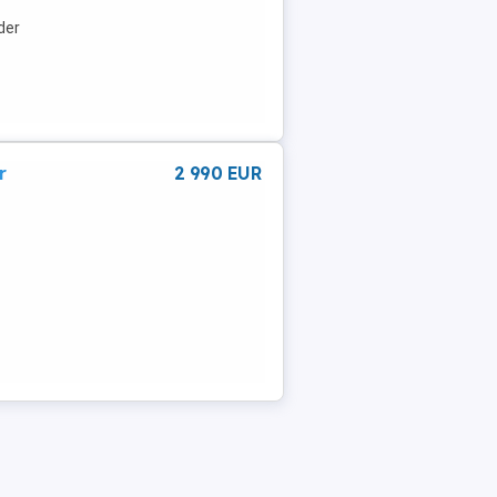
der
r
2 990 EUR