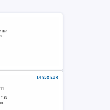
n der
ns
14 850 EUR
911
. EUR
en.