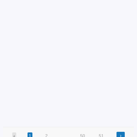
›
‹
1
2
…
50
51