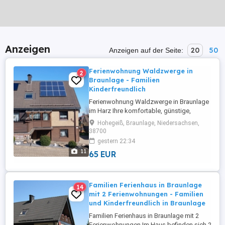
Anzeigen
20
50
Anzeigen auf der Seite:
Ferienwohnung Waldzwerge in
2
Braunlage - Familien
Kinderfreundlich
Ferienwohnung Waldzwerge in Braunlage
im Harz Ihre komfortable, günstige,
Familienfreundliche & Kinderfreundliche
Hohegeiß, Braunlage, Niedersachsen,
Ferienwohnung in Braunlage / Harz
38700
Braunlage - Das Herz im Harz - Zu jeder
gestern 22:34
Jahreszeit eine Reise wert. Die
11
65 EUR
Ferienwohnung befindet sich in ruhiger
Ortsrandlage (Waldrand), direkt am
Wanderwege ...
Familien Ferienhaus in Braunlage
14
mit 2 Ferienwohnungen - Familien
und Kinderfreundlich in Braunlage
Familien Ferienhaus in Braunlage mit 2
Ferienwohnungen Im Haus befinden sich 2