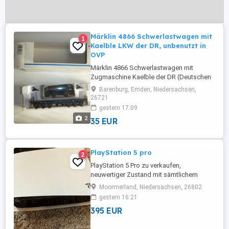
Märklin 4866 Schwerlastwagen mit
1
Kaelble LKW der DR, unbenutzt in
OVP
Märklin 4866 Schwerlastwagen mit
Zugmaschine Kaelble der DR (Deutschen
Reichsbahn). Der Wagen ist unbenutzt in
Barenburg, Emden, Niedersachsen,
Originalverpackung. Siehe auch Bild /
26721
Bilder. Abholung oder versicherter
gestern 17:09
Versand 5,50 Euro.
2
35 EUR
PlayStation 5 pro
2
PlayStation 5 Pro zu verkaufen,
neuwertiger Zustand mit sämtlichem
Originalzubehör Bitte kontaktieren Sie
Moormerland, Niedersachsen, 26802
mich ausschließlich über WhatsApp 0152.
gestern 16:21
369. 503. 79
395 EUR