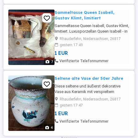
Sammeltasse Queen Isabell,
Gustav Klimt, limitiert
Sammeltasse Queen Isabell, Gustav Klimt,
limitiert. Luxusporzellan Queen Isabell - in
einwandfreiem Zustand: >Zeitlos &
Rhauderfehn, Niedersachsen, 26817
Elegant >Höchste Qualität >Limitierte
gestern 17:49
Kollektion styled in England! Dieses
1 EUR
seltene, edle Sammlerstück bestehend
aus Tasse, Untertasse und Löffel, sollte
Verifizierte Telefonnummer
7
niemals in die Spülmaschine ...
Seltene alte Vase der 50er Jahre
Diese seltene und äußerst dekorative
Vase aus Keramik mit verspieltem
Blumendekor stammt aus der
Rhauderfehn, Niedersachsen, 26817
Steingutfabrik Elsterwerda (DDR) und
gestern 17:47
befindet sich in sehr gutem Zustand, ohne
1 EUR
etwaige Beschädigungen. Aus
Platzgründen bieten wir diese kaum
Verifizierte Telefonnummer
genutzte Vase zum Kauf an und freuen
4
uns auf Ihr wertschätzendes ...