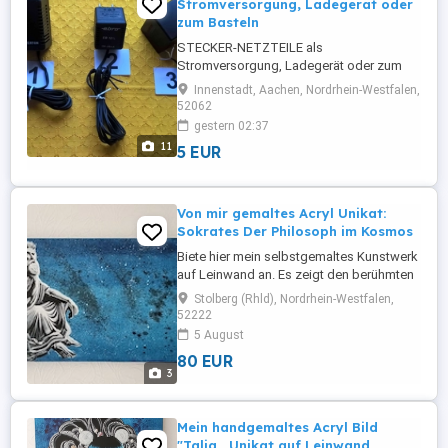
Stromversorgung, Ladegerät oder
zum Basteln
STECKER-NETZTEILE als
Stromversorgung, Ladegerät oder zum
Basteln Verkaufe hier verschiedene
Innenstadt, Aachen, Nordrhein-Westfalen,
diverse Stecker-Netzteile, diese sind noch
52062
neuwertig und zu 100% voll
gestern 02:37
funktionstüchtig und einsatzbereit. Diese
11
5 EUR
Stecker-Netzteile eignen sich
hervorragend als Stromversorgung,
Ladegerät oder zum Basteln. Ideal ...
Von mir gemaltes Acryl Unikat:
Sokrates Der Philosoph im Kosmos
Biete hier mein selbstgemaltes Kunstwerk
auf Leinwand an. Es zeigt den berühmten
griechischen Philosophen Sokrates in
Stolberg (Rhld), Nordrhein-Westfalen,
seiner klassischen, nachdenklichen Pose.
52222
Die figurative Ausarbeitung im stilvollen
5 August
Schwarz-Weiß-Kontrast steht im starken
80 EUR
Gegenpol zum tiefblauen Hintergrund,
3
den ich mit einer ...
Mein handgemaltes Acryl Bild
"Talia,, Unikat auf Leinwand