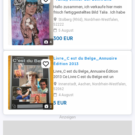
Hallo zusammen, ich verkaufe hier mein
frisch fertiggestelltes Bild Talia . Ich habe
es komplett selbst von Hand auf
Stolberg (Rhld), Nordrhein-Westfalen,
Leinwand gemalt es ist also ein absolutes
52222
Einzelstück. Ein paar Infos zum Bild:
5 August
Größe: 70 cm x 140 cm Technik: Gemalt
300 EUR
mit Acryl und Mischtechnik. Besonderheit:
4
Ich habe dreidimensionale ...
Livre_C est du Belge_Annuaire
Édition 2013
Livre_C est du Belge_Annuaire Édition
2013 Ce Livre C est du Belge est un
annuaire de l édition 2013 qui convient
Innenstadt, Aachen, Nordrhein-Westfalen,
très bien pour tous les belges qui s
52062
intéressent pour l histoire de leurs pays et
4 August
convient également très bien pour des
5 EUR
jeunes et enfants pour leurs études. Ce
2
Livre C est du Belge ...
Anzeigen