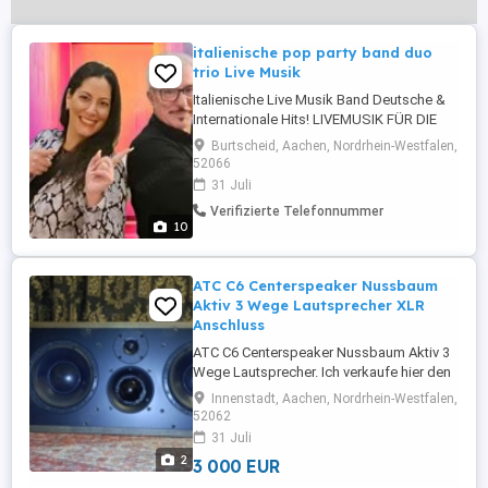
italienische pop party band duo
trio Live Musik
Italienische Live Musik Band Deutsche &
Internationale Hits! LIVEMUSIK FÜR DIE
HOCHZEIT Gute Unterhaltung sollte
Burtscheid, Aachen, Nordrhein-Westfalen,
vielseitig sein und sorgfältig dargeboten
52066
werden. Hierin sehen wir die besondere
31 Juli
Herausforderung bei der Gestaltung Ihres
Verifizierte Telefonnummer
Events. Egal wie groß, klein, jung oder alt
10
unser Publikum ist - ...
ATC C6 Centerspeaker Nussbaum
Aktiv 3 Wege Lautsprecher XLR
Anschluss
ATC C6 Centerspeaker Nussbaum Aktiv 3
Wege Lautsprecher. Ich verkaufe hier den
Center Lautsprecher mit einer gesamt
Innenstadt, Aachen, Nordrhein-Westfalen,
Spielzeit von Max 80 Stunden.
52062
Musikalisch ein Überflieger: große
31 Juli
Klangbilder, hohe Transparenz, präzise,
2
3 000 EUR
unaufgeregte Wiedergabe.