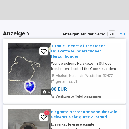
Anzeigen
20
50
Anzeigen auf der Seite:
Titanic "Heart of the Ocean"
Halskette wunderschöner
Herzanhänger
Wunderschöne Halskette im Stil des
berühmten Heart of the Ocean aus dem
Film Titanic. Der große blaue
Alsdorf, Nordrhein-Westfalen, 52477
Herzanhänger ist mit funkelnden
gestern 22:51
Schmucksteinen umrandet und ein echter
88 EUR
Blickfang. Details: Herzanhänger im
3
Titanic-Design Funkelnde Schmucksteine
Verifizierte Telefonnummer
Verstellbare Kettenlänge Sehr guter
Zustand Perfekt ...
Elegante Herrenarmbanduhr Gold
1
Schwarz Sehr guter Zustand
Ich verkaufe eine elegante