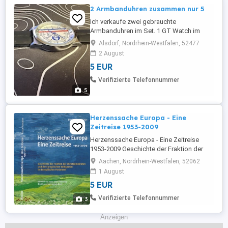
2 Armbanduhren zusammen nur 5
Ich verkaufe zwei gebrauchte
Armbanduhren im Set. 1 GT Watch im
sportlichen Racing-Design 1 schwarze
Alsdorf, Nordrhein-Westfalen, 52477
Armbanduhr mit Chronographen-Optik
2 August
Beide mit Silikonarmband Gebrauchter
5 EUR
Zustand mit normalen Gebrauchsspuren
(siehe Fotos) Funktion nicht geprüft
Verifizierte Telefonnummer
Verkauf ausdrücklich als Bastlerware,
5
Ersatzteilspender ...
Herzenssache Europa - Eine
Zeitreise 1953-2009
Herzenssache Europa - Eine Zeitreise
1953-2009 Geschichte der Fraktion der
Christdemokraten und der Europäischen
Aachen, Nordrhein-Westfalen, 52062
Volkspartei im Europäischen Parlament.
1 August
Originaltitel : Voyage au coeur de l Europe,
5 EUR
1953-2009, histoire du Groupe Démocrate-
Chrétien et du Parti Populaire Européen au
Verifizierte Telefonnummer
3
Parlement européen. Vorwort ...
Anzeigen