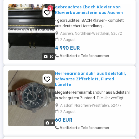
gebrauchtes Ibach Klavier von
2
Klavierbaumeisterin aus Aachen
- gebrauchtes IBACH Klavier - komplett
aus deutscher Herstellung -
Seriennummer: 106392 - von
Aachen, Nordrhein-Westfalen, 52072
Klavierbaumeisterin komplett überarbeitet
2 August
- RENNER-Mechanik und Instrument sind
4 990 EUR
in sehr gutem Zustand - Hammerköpfe
sind abgezogen - Instrument wurde sehr
Verifizierte Telefonnummer
10
wenig gespielt - gute ...
Herrenarmbanduhr aus Edelstahl,
schwarze Zifferblatt, Fluted
Lünette
Elegante Herrenarmbanduhr aus Edelstahl
in sehr gutem Zustand. Die Uhr verfügt
über ein Edelstahlarmband mit polierten
Alsdorf, Nordrhein-Westfalen, 52477
und gebürsteten Gliedern sowie eine
2 August
markante geriffelte Lünette, die ihr einen
60 EUR
hochwertigen, klassischen Look verleiht.
4
Das schwarze Zifferblatt ist mit silbernen
Verifizierte Telefonnummer
Stundenmarkierungen ...