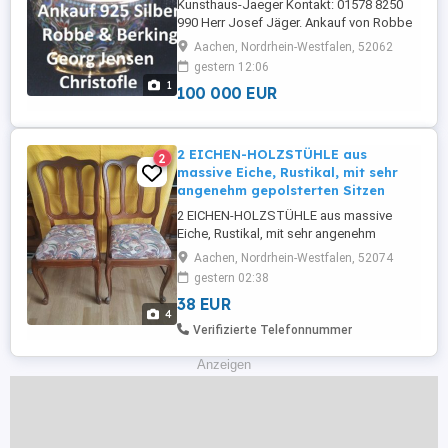
Kunsthaus-Jaeger Kontakt: 01578 8250
990 Herr Josef Jäger. Ankauf von Robbe
und Berking 925 Silber Besteck - Ankauf
Aachen, Nordrhein-Westfalen, 52062
Georg Jensen 925 Silber und
gestern 12:06
Silberbesteck - Ankauf Christofle 925
1
100 000 EUR
Silberbesteck und Tafelsilber. Wir kaufen
kein versilbertes 90er -150er Besteck!
Willkommen bei Kunsthaus-Jaeger, wir ...
2 EICHEN-HOLZSTÜHLE aus
2
massive Eiche, Rustikal, mit sehr
angenehm gepolsterten Sitzen
2 EICHEN-HOLZSTÜHLE aus massive
Eiche, Rustikal, mit sehr angenehm
gepolsterten Sitzen Ich biete hier 2 sehr
Aachen, Nordrhein-Westfalen, 52074
schöne EICHEN-HOLZSTÜHLE aus
gestern 02:38
massive Eiche rustikal mit sehr angenehm
38 EUR
gepolsterten Sitzen zum Verkauf an.
4
Diese 2 sehr schönen EICHEN-
Verifizierte Telefonnummer
HOLZSTÜHLE aus massive Eiche, rustikal
mit sehr angenehm ...
Anzeigen