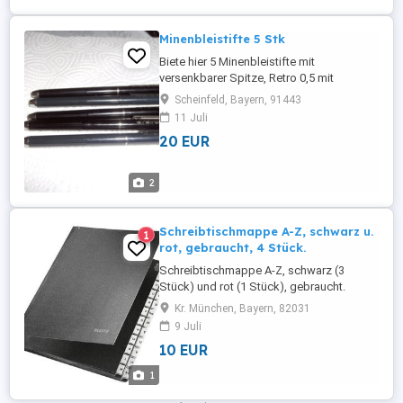
Minenbleistifte 5 Stk
Biete hier 5 Minenbleistifte mit
versenkbarer Spitze, Retro 0,5 mit
Metallkappe darunter ist der Radiergummi
Scheinfeld, Bayern, 91443
und auffüllbar Stifte können auch
11 Juli
versendet werden. Porto 4,50 mit Hermes.
20 EUR
Keine Scheckzahlung, kein
Auslandsversand.
2
Schreibtischmappe A-Z, schwarz u.
1
rot, gebraucht, 4 Stück.
Schreibtischmappe A-Z, schwarz (3
Stück) und rot (1 Stück), gebraucht.
Würde im Umkreis auch kostenlos liefern
Kr. München, Bayern, 82031
!!
9 Juli
10 EUR
1