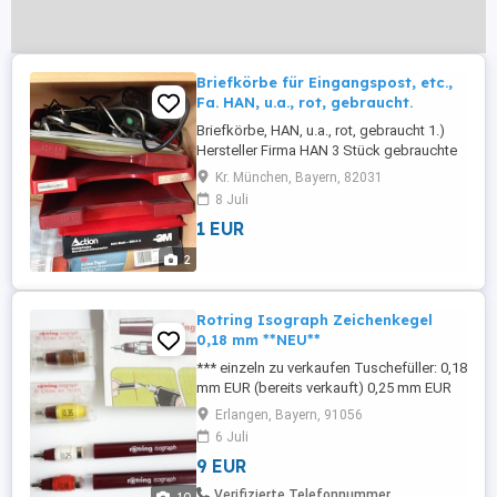
Briefkörbe für Eingangspost, etc.,
Fa. HAN, u.a., rot, gebraucht.
Briefkörbe, HAN, u.a., rot, gebraucht 1.)
Hersteller Firma HAN 3 Stück gebrauchte
Briefkörbe, rotfarbig 2.) Anderer Hersteller
Kr. München, Bayern, 82031
auch 3 Stück, gebrauchte Briefkörbe,
8 Juli
weinrot Würde im Umkreis auch kostenlos
1 EUR
liefern !!
2
Rotring Isograph Zeichenkegel
0,18 mm **NEU**
*** einzeln zu verkaufen Tuschefüller: 0,18
mm EUR (bereits verkauft) 0,25 mm EUR
(bereits verkauft) Zeichenkegel: 0,18 mm
Erlangen, Bayern, 91056
EUR 18,00 (neu, in OVP) 0,35 mm EUR
6 Juli
14,00 (neu, in OVP) 0,50 mm EUR 13,00
9 EUR
(neu, in OVP) 0,70 mm EUR 12,00 (neu, in
OVP) 1,40 mm EUR 9,00 (neu, in OVP) 2,00
Verifizierte Telefonnummer