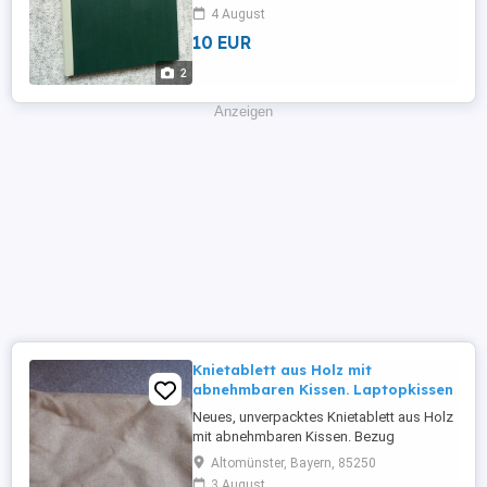
Strukturprägung und grauem
4 August
Geweberücken, Heft gebundenen.
10 EUR
Buchbinderisch verarbeitet, stabiler
Deckenband. Zustand = neu, einwandfrei.
2
Buchgröße = 30,5 x 21,5. 2 Bücher
vorhanden = bei ...
Anzeigen
Knietablett aus Holz mit
abnehmbaren Kissen. Laptopkissen
Neues, unverpacktes Knietablett aus Holz
mit abnehmbaren Kissen. Bezug
waschbar. Dies ist ein Privatverkauf:
Altomünster, Bayern, 85250
Gewährleistung, Umtausch, Rücknahme,
3 August