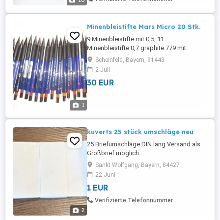
10
mm EUR 9,00 (neu, ...
Minenbleistifte Mars Micro 20 Stk.
9 Minenbleistifte mit 0,5, 11
Minenbleistifte 0,7 graphite 779 mit
Metallspitze und Kappe, wo runter sich
Scheinfeld, Bayern, 91443
der Radiergummi befindet. Alle Stifte sind
2 Juli
mit der passenden Minen auffüllbar.
30 EUR
Können auch versendet werden. Porto
4,50 Hermes. Keine Scheckzahlung, kein
Auslandsversand.
1
kuverts 25 stück umschläge neu
25 Briefumschläge DIN lang Versand als
Großbrief möglich.
Sankt Wolfgang, Bayern, 84427
22 Juni
1 EUR
Verifizierte Telefonnummer
2