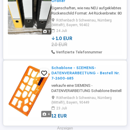
Ordner
Eigenschaften, wie neu NEU aufgeklebtes
Rückenschild Format: A4 Rückenbreite: 80
mm Einband: Wolkenmarmor schwarz,
Röthenbach b Schweinau, Nürnberg
einzelne in Gelb und Blau vorrätig
(Mittelfr), Bayern, 90402
Ausführung: mit Kantenschutz, Griffloch
24 Juli
3
und Schlitzen 10 Stück 10 Euro 50 Stück
1.0 EUR
45 Euro
2.0 EUR
Verifizierte Telefonnummer
Schablone - SIEMENS-
DATENVERARBEITUNG - Bestell Nr.
7-2600-685
verkaufe eine SIEMENS -
DATENVERARBEITUNG Schablone Bestell
Nr. 7-2600-685 der Zustand ist wie auf den
Röthenbach b Schweinau, Nürnberg
Bildern zu sehen - gut - sehr gut -
(Mittelfr), Bayern, 90449
Selbstabholung nach Terminabsprache -
23 Juli
oder Versand Warensendung - Euro 2,80.-
4
12 EUR
/ Hermes Euro 4,80.- Privatverkauf, der
Artikel wird unter Ausschluss jeglicher
Garantie, ...
Anzeigen