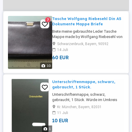
Tasche Wolfgang Riebesehl Din A5
7
Dokumente Mappe Briefe
Biete meine gebrauchte Leder Tasche
Mappe made by Wolfgang Riebesehl von
dem Hamburger Designer im Din A5
Schwarzenbruck, Bayern, 90592
Format an. Sie hat die Maße 25,5cm x
14 Juli
19cm x 4,5cm. Sie hat einen edlen
60 EUR
Außenverschluss und eine weitere
Innentasche mit Reißverschluss mit dem
10
Namen des Herstellers. Innen ist die
Tasche mit schönem ...
Unterschriftenmappe, schwarz,
gebraucht, 1 Stück.
Unterschriftenmappe, schwarz,
gebraucht, 1 Stück. Würde im Umkreis
auch kostenlos liefern !!
Kr. München, Bayern, 82031
11 Juli
10 EUR
1