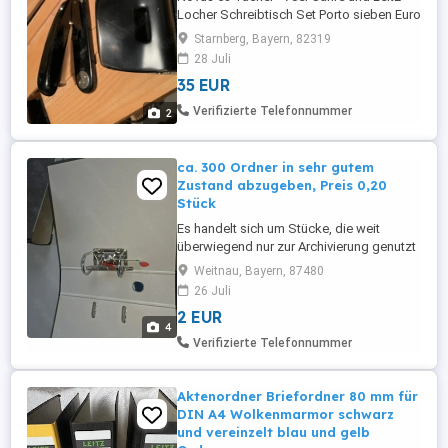
Locher Schreibtisch Set Porto sieben Euro
Privatverkauf, keine Garantie oder
Starnberg, Bayern, 82319
Rücknahme mehr
28 Juli
35 EUR
Verifizierte Telefonnummer
2
ca. 300 Ordner in sehr gutem
Zustand abzugeben, Preis 0,20
Stück
Es handelt sich um Stücke, die weit
überwiegend nur zur Archivierung genutzt
wurden und sich daher in einem sehr
Weitnau, Bayern, 87480
guten Zustand befinden. Eine Abnahme
26 Juli
geringer Menge ist möglich. Der Preis
2 EUR
bezieht sich auf die Mindestabnahme von
4
10 Stück! Versand aufgrund des
Verifizierte Telefonnummer
Volumens nicht wirtschaftlich. Bitte ...
Aktenordner Briefordner 80 mm für
DIN A4 Wolkenmarmor schwarz
und vereinzelt blau und gelb