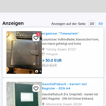
Anzeigen
20
50
Anzeigen auf der Seite:
organizer "Timesytem"
1
Luxuriöses Vollrindleder, klassische Form,
von Hand gefertigt und hohe
Funktionalität. Mit Verschlusslasche und
Tutzing, Bayern, 82327
Stifthalter, Farbe: schwarz Ringmechanik
4 August
Ringdurchmesser: 35 mm, Blattformat:
30.0 EUR
14,8 x 21,0 cm Da es sich hier um eine
35.0 EUR
Privatverkauf handelt, ist jegliche
Gewährleistung und Rücknahme
3
ausgeschlossen. Versand ...
Geschäftsbuch - kariert mit
Register - DIN A4
Geschäftsbuch (Fa. Dreipfeil) - kariert mit
ABC-Register - DIN A4 Grüner Einband,
hochglanzlackierter Karton mit
Altomünster, Bayern, 85250